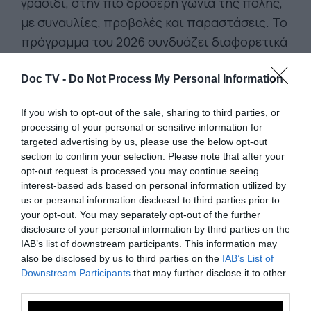
γρασίδι, στην πιο δροσερή γωνιά της πόλης,
με συναυλίες, προβολές και παραστάσεις. Το
πρόγραμμα του 2026 συνδυάζει διαφορετικά
είδη και καλλιτεχνικές προτάσεις, για όλες
τις ηλικίες. Συναυλίες, Κινηματογράφος με
Doc TV -
Do Not Process My Personal Information
ζωντανή μουσική Τζαζ, world και διαχρονικές
If you wish to opt-out of the sale, sharing to third parties, or
μουσικές διαδρομές, Θέατρο σκιών για όλη
processing of your personal or sensitive information for
την οικογένεια, Μουσικά πάρτι και
targeted advertising by us, please use the below opt-out
καλοκαιρινές γιορτές, Προβολές UNITEL με
section to confirm your selection. Please note that after your
opt-out request is processed you may continue seeing
μαγνητοσκοπημένες όπερες και συναυλίες
interest-based ads based on personal information utilized by
από τα μεγαλύτερα θέατρα και ορχήστρες
us or personal information disclosed to third parties prior to
του κόσμου.
Απαραίτητη η προεγγραφή
your opt-out. You may separately opt-out of the further
disclosure of your personal information by third parties on the
Το 16ο Athens Open Air Film Festival, σε όλη
IAB’s list of downstream participants. This information may
also be disclosed by us to third parties on the
IAB’s List of
την Αθήνα, με ελεύθερη είσοδο:
Το φετινό
Downstream Participants
that may further disclose it to other
πρόγραμμα προβολών σε ανοιχτούς χώρους -
third parties.
τοπόσημα ξεκινάει από το Ζάππειο
,
με τον