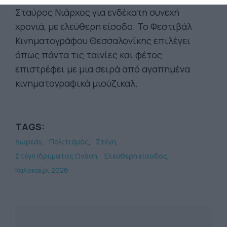
Σταύρος Νιάρχος για ενδέκατη συνεχή
χρονιά, με ελεύθερη είσοδο. Το Φεστιβάλ
Κινηματογράφου Θεσσαλονίκης επιλέγει
όπως πάντα τις ταινίες και φέτος
επιστρέφει με μια σειρά από αγαπημένα
κινηματογραφικά μιούζικαλ.
TAGS:
Δωρεάν
Πολιτισμός
Στέγη
Στέγη Ιδρύματος Ωνάση
Ελεύθερη είσοδος
Καλοκαίρι 2026