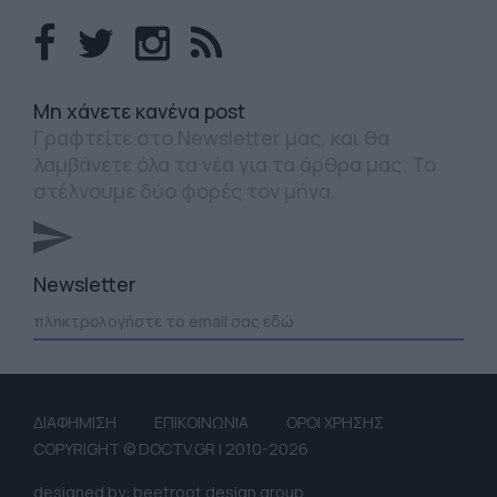
Mη χάνετε κανένα post
Γραφτείτε στο Newsletter μας, και θα
λαμβάνετε όλα τα νέα για τα άρθρα μας. Το
στέλνουμε δύο φορές τον μήνα.
Newsletter
ΔΙΑΦΗΜΙΣΗ
ΕΠΙΚΟΙΝΩΝΙΑ
ΟΡΟΙ ΧΡΗΣΗΣ
COPYRIGHT © DOCTV.GR | 2010-2026
designed by: beetroot design group