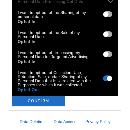
Personal Data Processing Opt Outs
David Bowie και το Ziggy Stardust and the
Spiders from Mars (1979), το θρυλικό φιλμ
I want to opt-out of the Sharing of my
personal data.
του Ντ. Α. Πενεμπέικερ, για πρώτη φορά στην
Opted In
Ελλάδα στην ολοκληρωμένη του μορφή και
I want to opt-out of the Sale of my
στην πλήρη ψηφιακή αποκατάσταση. Το
Personal Data.
Opted In
ολοκληρωμένο πρόγραμμα θα ανακοινωθεί
σύντομα.
Τετάρτη 10 Ιουνίου στον προαύλιο
I want to opt-out of processing my
Personal Data for Targeted Advertising.
χώρο του Ζάππειου, ώρα προσέλευσης, λίγο
Opted In
πριν τις 21.00.
I want to opt-out of Collection, Use,
Retention, Sale, and/or Sharing of my
Park your Cinema, ΚΠΙΣΝ, Δωρεάν
Personal Data that Is Unrelated with the
Purposes for which it was collected.
προβολές για μικρούς και μεγάλους, με
Opted Out
ελεύθερη είσοδο:
Μιούζικαλ κάτω από τα
CONFIRM
αστέρια: Οι σειρές υπαίθριων
κινηματογραφικών προβολών Park your
Cinema και Park your Cinema Kids
Data Deletion
Data Access
Privacy Policy
επιστρέφουν φέτος στο Ξέφωτο του Πάρκου