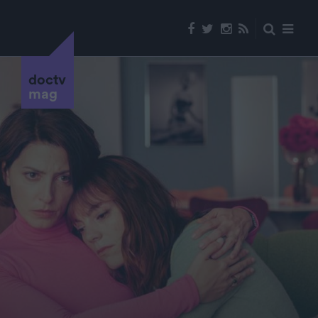
doctv
mag