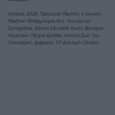
Ισπανία, 2026. Πρεμιέρα: Πέμπτη, 4 Ιουνίου.
Παίζουν: Μπάρμπαρα Λένι, Λεονάρντο
Σμπαράλια, Αϊτάνα Σάντσεθ-Χιχόν, Βικτόρια
Λουένγκο, Πάτρικ Κριάδο, Μιλένα Σμιτ, Κιμ
Γκουτιέρες. Διάρκεια: 111' Διανομή: Cinobo.