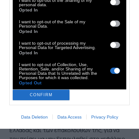
I want to opt-out of the Sharing of my
personal data.
Κωστάκη στο γραφείο του για να του πει την
Opted In
ιστορία της ζωής του, προσπαθώντας να τον
I want to opt-out of the Sale of my
πείσει να μην πουλήσει την οικογενειακή
Personal Data.
Opted In
επιχείρηση τοπικού κινηματογράφου σε ένα
fund... Ο Λάκης γεννήθηκε τον Αύγουστο 1974,
I want to opt-out of processing my
Personal Data for Targeted Advertising.
τον μήνα που, αμέσως μετά τη
Opted In
μεταπολίτευση, ο Αντρέας (ένας είναι)
I want to opt-out of Collection, Use,
επέστρεψε στην Αθήνα για να ιδρύσει το
Retention, Sale, and/or Sharing of my
Personal Data that Is Unrelated with the
ΠΑΣΟΚ. Γι' αυτό κι αισθάνεται ότι η ζωή του
Purposes for which it was collected.
Opted Out
είναι στενά συνδεδεμένη με το κίνημα και με
τον ίδιο τον ηγέτη. Ταμπουρωμένος στο
CONFIRM
γραφείο του, θα εγκλωβίσει εκεί με τη βία και
τον γείτονα Κωστάκη και θα τον εξαναγκάσει
Data Deletion
Data Access
Privacy Policy
ν' ακούσει την ιστορία της πασοκικής
Ελλάδας και των επακόλουθων της, για να
τον πείσει να μην ξεπουληθεί στο κεφάλαιο.