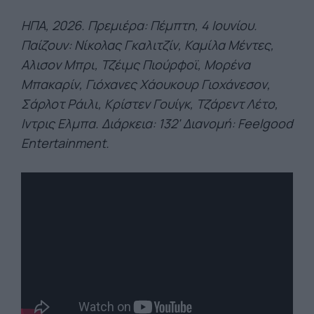
ΗΠΑ, 2026. Πρεμιέρα: Πέμπτη, 4 Ιουνίου.
Παίζουν: Νίκολας Γκαλιτζίν, Καμίλα Μέντες,
Αλισον Μπρι, Τζέιμς Πιούρφοϊ, Μορένα
Μπακαρίν, Γιόχανες Χάουκουρ Γιοχάνεσον,
Σάρλοτ Ράιλι, Κρίστεν Γουίγκ,
Τζάρεντ Λέτο,
Ιντρις Ελμπα. Διάρκεια: 132' Διανομή: Feelgood
Entertainment.