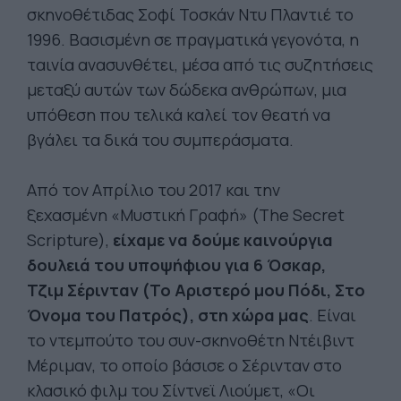
σκηνοθέτιδας Σοφί Τοσκάν Ντυ Πλαντιέ το
1996. Βασισμένη σε πραγματικά γεγονότα, η
ταινία ανασυνθέτει, μέσα από τις συζητήσεις
μεταξύ αυτών των δώδεκα ανθρώπων, μια
υπόθεση που τελικά καλεί τον θεατή να
βγάλει τα δικά του συμπεράσματα.
Από τον Απρίλιο του 2017 και την
ξεχασμένη «Μυστική Γραφή» (The Secret
Scripture),
είχαμε ν
α δούμε καινούργια
δουλειά του υποψήφιου για 6
Όσκαρ
,
Τζιμ Σέρινταν (Το Αριστερό μου Πόδι, Στο
Όνομα του Πατρός), στη χώρα μας
. Είναι
το ντεμπούτο του συν-σκηνοθέτη Ντέιβιντ
Μέριμαν, το οποίο βάσισε ο Σέρινταν στο
κλασικό φιλμ του Σίντνεϊ Λιούμετ, «Οι