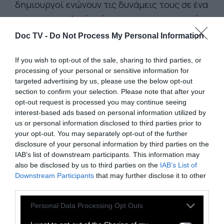
δημιουργοί ενώνουν τις δυνάμεις τους σε ένα
κινηματογραφικό τρίπτυχο που παρατηρεί
τη σύγχρονη ελληνική πραγματικότητα μέσα
Doc TV -
Do Not Process My Personal Information
από το χιούμορ, τον παραλογισμό και τη
σατιρική ματιά. Το «100 Χρόνια Μπροστά»
If you wish to opt-out of the sale, sharing to third parties, or
processing of your personal or sensitive information for
του Μιχάλη Γιγιντή, το «Planet Balcony» της
targeted advertising by us, please use the below opt-out
Ιωάννας Κρυωνά και το «Χοῦς εἶ καί εἰς χοῦν
section to confirm your selection. Please note that after your
ἀπελεύσει» του Δημήτρη Παπαθανάση
opt-out request is processed you may continue seeing
interest-based ads based on personal information utilized by
συνθέτουν τρεις ξεχωριστές ιστορίες που
us or personal information disclosed to third parties prior to
ισορροπούν ανάμεσα στο αλλόκοτο και το
your opt-out. You may separately opt-out of the further
οικείο, αποτυπώνοντας με αιχμηρό τρόπο
disclosure of your personal information by third parties on the
IAB’s list of downstream participants. This information may
την Ελλάδα του σήμερα.
also be disclosed by us to third parties on the
IAB’s List of
Downstream Participants
that may further disclose it to other
third parties.
Personal Data Processing Opt Outs
-
100 Χρόνια Μπροστά
: Ο Λάκης, ένας
51χρονος ιδιωτικός ντετέκτιβ, κλειδώνει τον