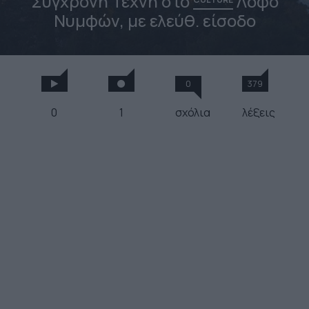
Σύγχρονη Τέχνη στο
Λόφο
Νυμφών, με ελεύθ. είσοδο
0
379
0
1
σχόλια
λέξεις