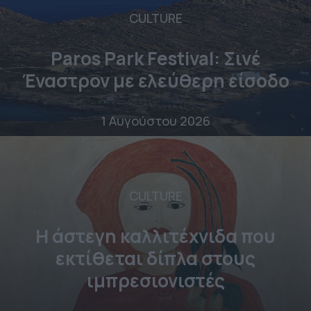
CULTURE
Paros Park Festival: Σινέ
Έναστρον με ελεύθερη είσοδο
1 Αυγούστου 2026
CULTURE
Η άστεγη καλλιτέχνιδα που
εκτίθεται δίπλα στους
ιμπρεσιονιστές