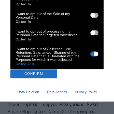
Αράπη, Ομάδα ΦΡΜΚ / περιοδικό Φάρμακο,
Opted In
Άννα Τζάκου & Δέσποινα Χατζηπαυλίδου,
I want to opt-out of the Sale of my
Collectif MASI (Μαντλέν Ανηψητάκη και
Personal Data.
Opted In
Simon Riedler), Ελένη Μεσάδου, Φωτεινή
Καλλέ.
I want to opt-out of processing my
Personal Data for Targeted Advertising.
Opted In
Συμμετέχοντες/ουσες ομιλητές/
ομιλήτριες Δημόσιου Προγράμματος:
I want to opt-out of Collection, Use,
Retention, Sale, and/or Sharing of my
Νίκος Αναστασόπουλος, Πηνελόπη Ηλιάσκου,
Personal Data that Is Unrelated with the
Purposes for which it was collected.
Δήμητρα Θεοχάρη, Θανάσης Πετσίνης,
Opted Out
Μαριέφη Γκούμα, εκπρόσωποι της ομάδας
CONFIRM
Μπουλούκι, Μάνια Μπενίση, Αριάδνη
Αργυράκη, Γιώργος Μπουγιούκος, Κώστας
Ευσταθίου, Δρ. Νικόλαος Μιχαλόπουλος,
Data Deletion
Data Access
Privacy Policy
Αντώνης Μαυρόπουλος, Κατερίνα Αθανασίου,
Τέλης Τύμπας, Γιώργος Βελεγράκης, Έλλη
Δανάη Βαρτζιώτη, Νίκος Χατζηαργυρίου,