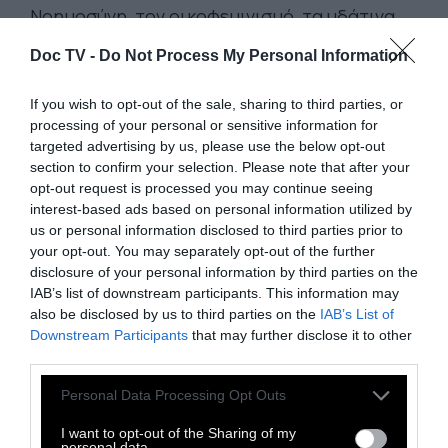
Νοημοσύνη, τον οικοφεμινισμό, τα υδάτινα
μέλλοντα και τις νέες οικολογίες ζωής.
Doc TV -
Do Not Process My Personal Information
Συμμετέχοντες καλλιτέχνες/ιδες
: Δημήτρης
If you wish to opt-out of the sale, sharing to third parties, or
Αληθεινός, Γιώργος Δρόσος, Ράνια
processing of your personal or sensitive information for
Εμμανουηλίδου, Δημήτρης Εφέογλου,
targeted advertising by us, please use the below opt-out
Θοδωρής Ζαφειρόπουλος, Νίκος Iavazzo &
section to confirm your selection. Please note that after your
opt-out request is processed you may continue seeing
Ανδρέας Καλλή, Αναστάσης Καρράς, Πέγκυ
interest-based ads based on personal information utilized by
Κλιάφα, Κώστας Κοϊνός, Παναγιώτης
us or personal information disclosed to third parties prior to
Κουλουράς, Ανδρέας Λόλης, Κατερίνα
your opt-out. You may separately opt-out of the further
disclosure of your personal information by third parties on the
Μπότσαρη, Πανδώρα Μουρίκη, Ελένη
IAB’s list of downstream participants. This information may
Πανουκλιά, Αντιγόνη Πασίδη, Άννα
also be disclosed by us to third parties on the
IAB’s List of
Προβατάρη, Πάνος Σκλαβενίτης, Κώστας
Downstream Participants
that may further disclose it to other
third parties.
Τζημούλης, Klajdi Tsano, Έφη Χαλιορή,
Δέσποινα Χαριτωνίδη.
Personal Data Processing Opt Outs
Συμμετέχοντες/ουσες
Performers
:
Φανή
I want to opt-out of the Sharing of my
personal data.