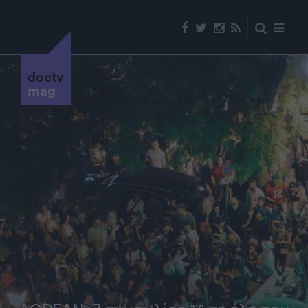
doctv
mag
210