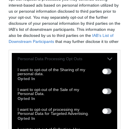
interest-based ads based on personal information utilized by
us or personal information disclosed to third parties prior to
your opt-out. You may separately opt-out of the further
disclosure of your personal information by third parties on the
IAB’s list of downstream participants. This information may
also be disclosed by us to third parties on the
IAB’s List of
Downstream Participants
that may further disclose it to other
third parties.
Personal Data Processing Opt Outs
I want to opt-out of the Sharing of my
personal data.
Opted In
Νησιώτικο Πανηγύρι:
Ο Νίκος Οικονομίδης,
I want to opt-out of the Sale of my
Personal Data.
κορυφαίος δεξιοτέχνης του βιολιού και
Opted In
αυθεντικός εκφραστής της νησιωτικής
I want to opt-out of processing my
παράδοσης, έρχεται στην Πλατεία
Personal Data for Targeted Advertising.
Κλαυθμώνος για μια βραδιά γεμάτη Κυκλάδες,
Opted In
καλοκαιρινή αύρα και μουσικό συναίσθημα. Η