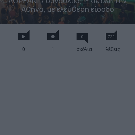
ΔΩΡΕΑΝ: 7 συναυλίες
σε όλη την
Αθήνα, με ελεύθερη είσοδο
0
724
0
1
σχόλια
λέξεις