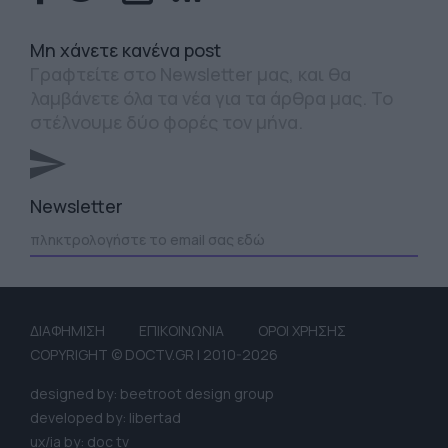
Mη χάνετε κανένα post
Γραφτείτε στο Newsletter μας, και θα
λαμβάνετε όλα τα νέα για τα άρθρα μας. Το
στέλνουμε δύο φορές τον μήνα.
Newsletter
ΔΙΑΦΗΜΙΣΗ
ΕΠΙΚΟΙΝΩΝΙΑ
ΟΡΟΙ ΧΡΗΣΗΣ
COPYRIGHT © DOCTV.GR | 2010-2026
designed by: beetroot design group
developed by: libertad
ux/ia by: doc tv