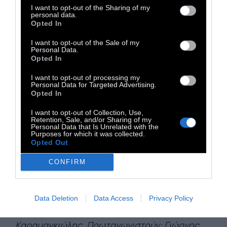
σε κινηματογραφική διανομή, με επίσημη
I want to opt-out of the Sharing of my
πρεμιέρα στον σινεφίλ κινηματογράφο
personal data.
Opted In
Δαναό, τον Νοέμβριο του 2024.
I want to opt-out of the Sale of my
Ανάμεσα στις σημαντικότερες στιγμές της
Personal Data.
Opted In
πορείας του «Άβελ»
ξεχωρίζουν το 2ο
Βραβείο Καλύτερης Ταινίας στο San
I want to opt-out of processing my
Personal Data for Targeted Advertising.
Francisco Greek Film Festival, καθώς και οι
Opted In
δύο διακρίσεις που απέσπασε στο 12ο
I want to opt-out of Collection, Use,
Φεστιβάλ Κινηματογράφου Χανίων, όπου
Retention, Sale, and/or Sharing of my
Personal Data that Is Unrelated with the
τιμήθηκε με το Βραβείο Κοινού και το
Purposes for which it was collected.
Opted Out
Βραβείο Σεναρίου. Παράλληλα, η διεθνής του
διαδρομή συνεχίζεται με την προβολή του
CONFIRM
στο πρόγραμμα «It’s Greek Short to Me» της
Hellenic Film Society στη Νέα Υόρκη.
Data Deletion
Data Access
Privacy Policy
Άβελ: Σκηνοθεσία - Σενάριο: Κωνσταντίνος
Καραμαγκιώλης. Πρωταγωνιστούν: Γιώργος