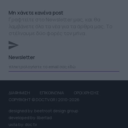
Mη χάνετε κανένα post
Γραφτείτε στο Newsletter μας, και θα
λαμβάνετε όλα τα νέα για τα άρθρα μας. Το
στέλνουμε δύο φορές τον μήνα.
Newsletter
ΔΙΑΦΗΜΙΣΗ
ΕΠΙΚΟΙΝΩΝΙΑ
ΟΡΟΙ ΧΡΗΣΗΣ
COPYRIGHT © DOCTV.GR | 2010-2026
designed by: beetroot design group
developed by: libertad
ux/ia by: doc tv