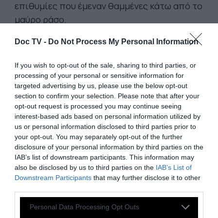
επιθυμίες που έμεναν θαμμένες κάτω από το
μαύρο ράσο.
Ο «Άβελ» είναι η ιστορία μιας συνάντησης
Doc TV -
Do Not Process My Personal Information
δύο ανθρώπων που ασκούν τα
«αρχαιότερα επαγγέλματα του κόσμου»
If you wish to opt-out of the sale, sharing to third parties, or
processing of your personal or sensitive information for
(ένας ιερέας και μια σεξεργάτρια) οι οποίοι,
targeted advertising by us, please use the below opt-out
σε ένα ταξίδι προς την Αθήνα, αλλάζουν
section to confirm your selection. Please note that after your
ρόλους, κοινωνούν την αλήθεια τους και
opt-out request is processed you may continue seeing
interest-based ads based on personal information utilized by
ανακαλύπτουν μια αγάπη πέρα από δόγματα
us or personal information disclosed to third parties prior to
και κοινωνικές συμβάσεις. Ένα τελευταίο
your opt-out. You may separately opt-out of the further
παιχνίδι ποδοσφαίρου και μια Θεία Κοινωνία
disclosure of your personal information by third parties on the
IAB’s list of downstream participants. This information may
γίνονται οι σταθμοί μιας λυτρωτικής
also be disclosed by us to third parties on the
IAB’s List of
πορείας.
Downstream Participants
that may further disclose it to other
third parties.
Ο «Άβελ» έγινε η πρώτη ελληνική ταινία
μικρού μήκους
που προβλήθηκε αυτόνομα
Personal Data Processing Opt Outs