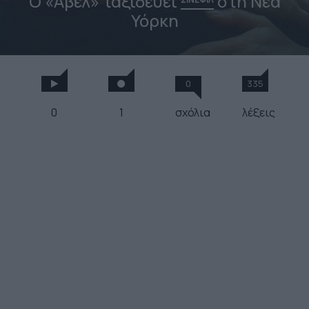
Ο «Άβελ» ταξιδεύει
στη Νέα
Υόρκη
0
335
0
1
σχόλια
λέξεις