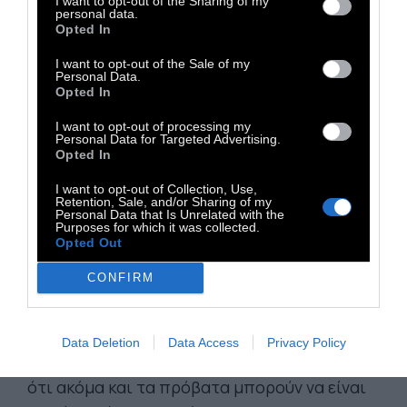
I want to opt-out of the Sharing of my
personal data.
ΑΛΛΕΣ ΤΑΙΝΙΕΣ:
Opted In
I want to opt-out of the Sale of my
Personal Data.
ΜΑΛΛΙΑΡΟΙ ΝΤΕΤΕΚΤΙΒ (The Sheep
Opted In
Detective). Κωμική Περιπέτεια Μυστηρίου
I want to opt-out of processing my
του Κάιλ Μπάλντα.
Ο Τζορτζ είναι ένας
Personal Data for Targeted Advertising.
βοσκός που διαβάζει αστυνομικά
Opted In
μυθιστορήματα στα αγαπημένα του πρόβατα
I want to opt-out of Collection, Use,
Retention, Sale, and/or Sharing of my
κάθε βράδυ, υποθέτοντας ότι δεν είναι
Personal Data that Is Unrelated with the
Purposes for which it was collected.
δυνατόν να καταλαβαίνουν. Όταν όμως ένα
Opted Out
μυστηριώδες περιστατικό διαταράσσει τη
CONFIRM
ζωή στο αγρόκτημα, τα πρόβατα
συνειδητοποιούν ότι πρέπει να γίνουν
ντετέκτιβ. Καθώς ακολουθούν τα στοιχεία
Data Deletion
Data Access
Privacy Policy
και ερευνούν τους υπόπτους, αποδεικνύουν
ότι ακόμα και τα πρόβατα μπορούν να είναι