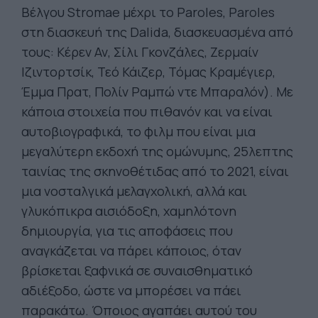
Βέλγου Stromae μέχρι το Paroles, Paroles
στη διασκευή της Dalida, διασκευασμένα από
τους: Κέρεν Αν, Σίλι Γκονζάλες, Ζερμαίν
Ιζιντορτσίκ, Τεό Κάιζερ, Τόμας Κραμέγιερ,
Έμμα Πρατ, Πολίν Ραμπώ ντε Μπαραλόν). Με
κάποια στοιχεία που πιθανόν και να είναι
αυτοβιογραφικά, το φιλμ που είναι μια
μεγαλύτερη εκδοχή της ομώνυμης, 25λεπτης
ταινίας της σκηνοθέτιδας από το 2021, είναι
μια νοσταλγικά μελαγχολική, αλλά και
γλυκόπικρα αισιόδοξη, χαμηλότονη
δημιουργία, για τις αποφάσεις που
αναγκάζεται να πάρει κάποιος, όταν
βρίσκεται ξαφνικά σε συναισθηματικό
αδιέξοδο, ώστε να μπορέσει να πάει
παρακάτω. Όποιος αγαπάει αυτού του