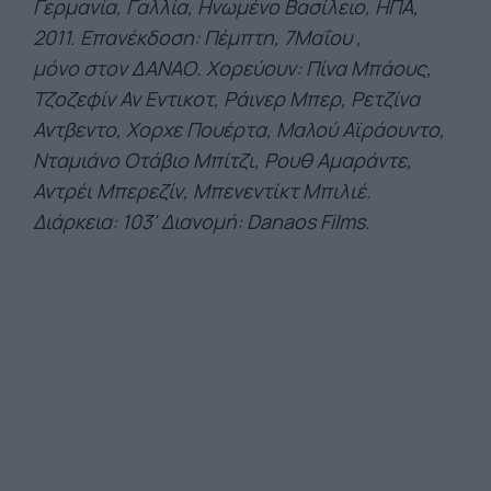
Γερμανία, Γαλλία, Ηνωμένο Βασίλειο, ΗΠΑ,
2011. Επανέκδοση: Πέμπτη, 7Μαΐου
,
μόνο στον ΔΑΝΑΟ. Χορεύουν: Πίνα Μπάους,
Τζοζεφίν Αν Εντικοτ, Ράινερ Μπερ, Ρετζίνα
Αντβεντο, Χορχε Πουέρτα, Μαλού Αϊράουντο,
Νταμιάνο Οτάβιο Μπίτζι, Ρουθ Αμαράντε,
Αντρέι Μπερεζίν, Μπενεντίκτ Μπιλιέ.
Διάρκεια: 103' Διανομή: Danaos Films.