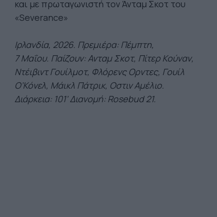
και με πρωταγωνιστή τον Άνταμ Σκοτ του
«Severance»
Ιρλανδία, 2026. Πρεμιέρα: Πέμπτη,
7
Μαΐου.
Παίζουν:
Ανταμ Σκοτ, Πίτερ Κούναν,
Ντέιβιντ Γουίλμοτ, Φλόρενς Ορντες, Γουίλ
Ο’Κόνελ, Μάικλ Πάτρικ, Οστιν Αμέλιο.
Διάρκεια: 101' Διανομή: Rosebud 21.