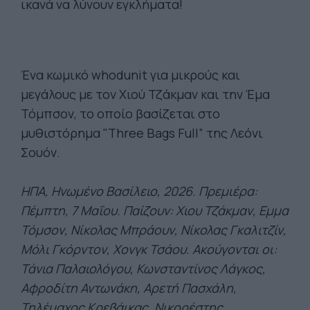
ικανά να λύνουν εγκλήματα!
Ένα κωμικό whodunit για μικρούς και
μεγάλους με τον Χιού Τζάκμαν και την Έμα
Τόμπσον, το οποίο βασίζεται στο
μυθιστόρημα "Three Bags Full” της Λεόνι
Σουόν.
ΗΠΑ, Ηνωμένο Βασίλειο, 2026. Πρεμιέρα:
Πέμπτη, 7
Μαΐου. Παίζουν: Χιου Τζάκμαν, Εμμα
Τόμσον, Νίκολας Μπράουν, Νίκολας Γκαλιτζίν,
Μόλι Γκόρντον, Χονγκ Τσάου. Ακούγονται οι:
Τάνια Παλαιολόγου, Κωνσταντίνος Λάγκος,
Αφροδίτη Αντωνάκη, Αρετή Πασχάλη,
Τηλέμαχος Κρεβάικας, Νικορέστης