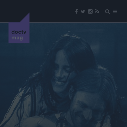
doctv
mag