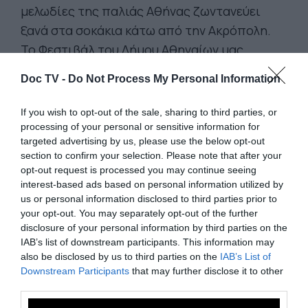
μελωδίες της παλιάς Αθήνας ζωντανεύει
ξανά στα σοκάκια κάτω από την Ακρόπολη.
Το Φεστιβάλ του Δήμου Αθηναίων μας
προσκαλεί σε μια βόλτα με κανταδόρους, που
Doc TV -
Do Not Process My Personal Information
αναβιώνουν την ατμόσφαιρα μιας άλλης
εποχής και φέρνουν στο σήμερα τους ήχους
If you wish to opt-out of the sale, sharing to third parties, or
που κάποτε πλημμύριζαν τις ιστορικές
processing of your personal or sensitive information for
targeted advertising by us, please use the below opt-out
γειτονιές της πόλης.
section to confirm your selection. Please note that after your
Η εμπειρία θυμίζει μια παλιά αθηναϊκή
opt-out request is processed you may continue seeing
interest-based ads based on personal information utilized by
βραδιά, όπου το τραγούδι αποτελούσε
us or personal information disclosed to third parties prior to
τρόπο έκφρασης, εξομολόγησης και κοινής
your opt-out. You may separately opt-out of the further
συγκίνησης. Καθώς η διαδρομή εξελίσσεται
disclosure of your personal information by third parties on the
IAB’s list of downstream participants. This information may
στα λιθόστρωτα της Πλάκας και σε σημεία
also be disclosed by us to third parties on the
IAB’s List of
που κρατούν ακόμη το αποτύπωμα της
Downstream Participants
that may further disclose it to other
παλιάς πόλης, η μουσική γίνεται αφορμή για
third parties.
μια συνάντηση με τη μνήμη, τη νοσταλγία και