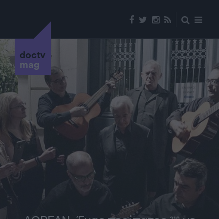
doctv
mag
210