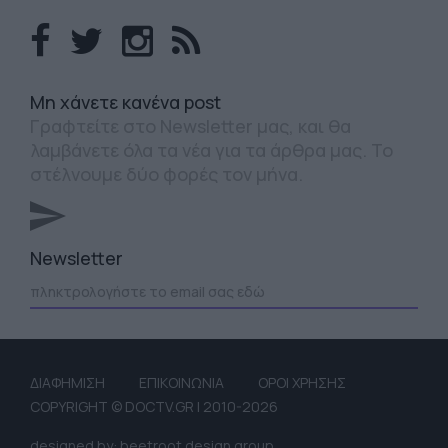
Mη χάνετε κανένα post
Γραφτείτε στο Newsletter μας, και θα
λαμβάνετε όλα τα νέα για τα άρθρα μας. Το
στέλνουμε δύο φορές τον μήνα.
Newsletter
ΔΙΑΦΗΜΙΣΗ
ΕΠΙΚΟΙΝΩΝΙΑ
ΟΡΟΙ ΧΡΗΣΗΣ
COPYRIGHT © DOCTV.GR | 2010-2026
designed by: beetroot design group