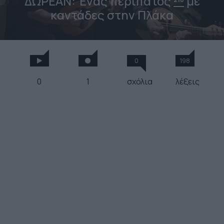
ΔΩΡΕΑΝ: Ένας περίπατος
με
καντάδες στην Πλάκα
0
198
0
1
σχόλια
λέξεις