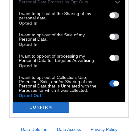
Personal Data Processing Opt Outs
τον ρομαντισμό.
I want to opt-out of the Sharing of my
personal data.
Οι φωνές, τα βήματα και η ατμόσφαιρα του
Opted In
περιπάτου δημιουργούν μια συλλογική
I want to opt-out of the Sale of my
εμπειρία τρυφερή και βαθιά αθηναϊκή, που
Personal Data.
Opted In
μας φέρνει πιο κοντά σε μια πλευρά της
πόλης που παραμένει ζωντανή μέσα στους
I want to opt-out of processing my
Personal Data for Targeted Advertising.
ήχους της.
Opted In
Το Ταξίδι της Καντάδας
: 4 Μαΐου 2026, 19:00 -
I want to opt-out of Collection, Use,
Retention, Sale, and/or Sharing of my
21:30, Ιερός Ναός Αγίας Αικατερίνης,
Personal Data that Is Unrelated with the
Purposes for which it was collected.
Κοντινότερος Σταθμός Μετρό, Ακρόπολη,
Opted Out
Απόσταση από Μετρό, 5 λεπτά με τα πόδια.
CONFIRM
Data Deletion
Data Access
Privacy Policy