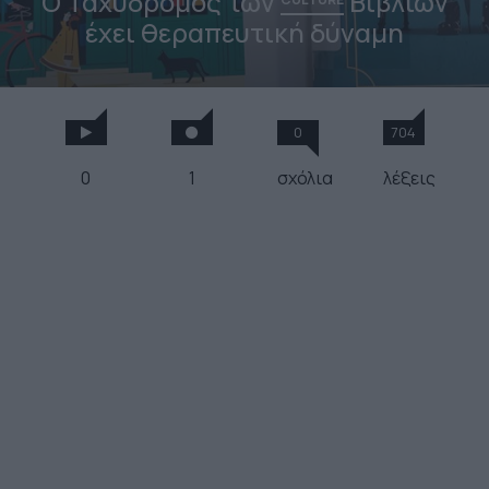
Ο Ταχυδρόμος των
Βιβλίων
έχει θεραπευτική δύναμη
0
704
0
1
σχόλια
λέξεις