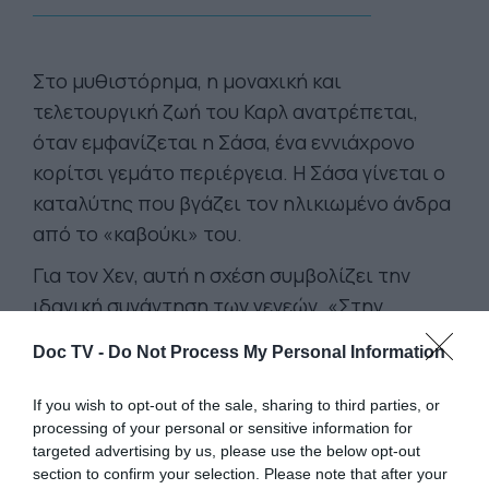
Στο μυθιστόρημα, η μοναχική και
τελετουργική ζωή του Καρλ ανατρέπεται,
όταν εμφανίζεται η Σάσα, ένα εννιάχρονο
κορίτσι γεμάτο περιέργεια. Η Σάσα γίνεται ο
καταλύτης που βγάζει τον ηλικιωμένο άνδρα
από το «καβούκι» του.
Για τον Χεν, αυτή η σχέση συμβολίζει την
ιδανική συνάντηση των γενεών. «Στην
παιδική ηλικία όλα είναι ακόμη δυνατά»,
Doc TV -
Do Not Process My Personal Information
εξηγεί. «Ο Καρλ είναι σοφός και
πολυδιαβασμένος, η Σάσα είναι θαρραλέα και
If you wish to opt-out of the sale, sharing to third parties, or
απρόβλεπτη. Μαζί, γίνονται πολύτιμοι ο
processing of your personal or sensitive information for
targeted advertising by us, please use the below opt-out
ένας για τον άλλον. Όπως ακριβώς και η
section to confirm your selection. Please note that after your