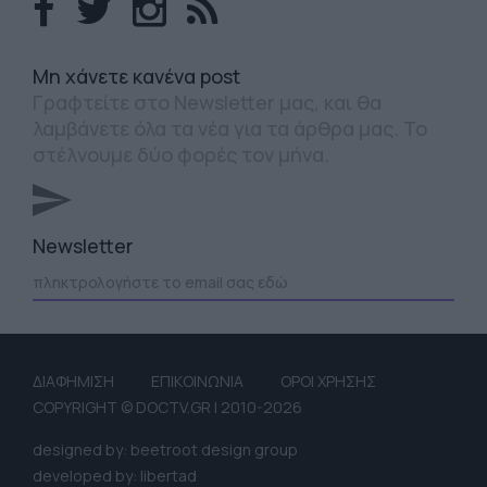
Mη χάνετε κανένα post
Γραφτείτε στο Newsletter μας, και θα
λαμβάνετε όλα τα νέα για τα άρθρα μας. Το
στέλνουμε δύο φορές τον μήνα.
Newsletter
ΔΙΑΦΗΜΙΣΗ
ΕΠΙΚΟΙΝΩΝΙΑ
ΟΡΟΙ ΧΡΗΣΗΣ
COPYRIGHT © DOCTV.GR | 2010-2026
designed by: beetroot design group
developed by: libertad