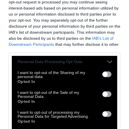
σχέση των παππούδων με τα εγγόνια, που
opt-out request is processed you may continue seeing
είναι τόσο σημαντική και ιδιαίτερη.
interest-based ads based on personal information utilized by
us or personal information disclosed to third parties prior to
Απαλλαγμένες από το καθήκον της
your opt-out. You may separately opt-out of the further
ανατροφής, οι γενιές συναντιούνται εδώ,
disclosure of your personal information by third parties on the
ιδανικά στο ίδιο επίπεδο και με αγάπη στην
IAB’s list of downstream participants. This information may
also be disclosed by us to third parties on the
IAB’s List of
καρδιά».
Downstream Participants
that may further disclose it to other
Όμως, το βιβλίο δεν είναι απλώς μια
third parties.
τρυφερή ιστορία φιλίας. Είναι μια βαθιά
Personal Data Processing Opt Outs
πολιτική δήλωση για την αξία της
I want to opt-out of the Sharing of my
Λογοτεχνίας. Ο Χεν είναι σαφής: «Ένα βιβλίο
personal data.
Opted In
μπορεί να έχει θεραπευτική δύναμη, και
κυρίως είναι μια μηχανή ενσυναίσθησης.
I want to opt-out of the Sale of my
Personal Data.
Χωρίς ιστορίες δεν υπάρχει ενσυναίσθηση,
Opted In
και χωρίς ενσυναίσθηση δεν υπάρχει
I want to opt-out of processing my
Δημοκρατία. Η Τέχνη είναι το οξυγόνο του
Personal Data for Targeted Advertising.
Opted In
πολιτεύματός μας», επισημαίνει στην