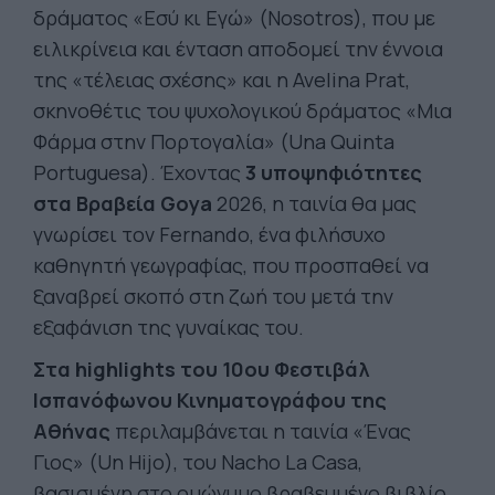
δράματος «Εσύ κι Εγώ» (Nosotros), που με
ειλικρίνεια και ένταση αποδομεί την έννοια
της «τέλειας σχέσης» και η Avelina Prat,
σκηνοθέτις του ψυχολογικού δράματος «Μια
Φάρμα στην Πορτογαλία» (Una Quinta
Portuguesa). Έχοντας
3 υποψηφιότητες
στα Βραβεία Goya
2026, η ταινία θα μας
γνωρίσει τον Fernando, ένα φιλήσυχο
καθηγητή γεωγραφίας, που προσπαθεί να
ξαναβρεί σκοπό στη ζωή του μετά την
εξαφάνιση της γυναίκας του.
Στα highlights του 10ου Φεστιβάλ
Ισπανόφωνου Κινηματογράφου της
Αθήνας
περιλαμβάνεται η ταινία «Ένας
Γιος» (Un Hijo), του Nacho La Casa,
βασισμένη στο ομώνυμο βραβευμένο βιβλίο