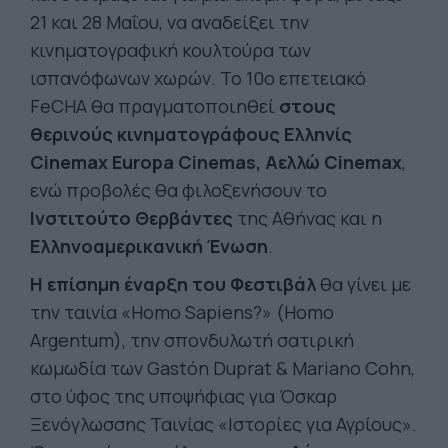
21 και 28 Μαΐου, να αναδείξει την
κινηματογραφική κουλτούρα των
ισπανόφωνων χωρών. Το 10ο επετειακό
FeCHA θα πραγματοποιηθεί
στους
θερινούς κινηματογράφους Ελληνίς
Cinemax Europa Cinemas, Αελλώ Cinemax
,
ενώ προβολές θα φιλοξενήσουν το
Ινστιτούτο Θερβάντες
της Αθήνας και η
Ελληνοαμερικανική
Ένωση
.
Η επίσημη έναρξη του Φεστιβάλ
θα γίνει με
την ταινία «Homo Sapiens?» (Homo
Argentum), την σπονδυλωτή σατιρική
κωμωδία των Gastón Duprat & Mariano Cohn,
στο ύφος της υποψήφιας για Όσκαρ
Ξενόγλωσσης Ταινίας «Ιστορίες για Αγρίους».