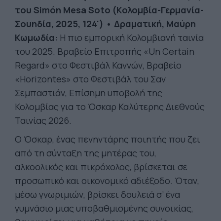
του Simón Mesa Soto (Κολομβία-Γερμανία-
Σουηδία,
2025, 124') • Δραματική, Μαύρη
Κωμωδία:
Η πιο εμπορική Κολομβιανή ταινία
του 2025. Βραβείο Επιτροπής «Un Certain
Regard» στο Φεστιβάλ Καννών, Βραβείο
«Horizontes» στο Φεστιβάλ του Σαν
Σεμπαστιάν, Επίσημη υποβολή της
Κολομβίας για το Όσκαρ Καλύτερης Διεθνούς
Ταινίας 2026.
Ο Όσκαρ, ένας πενηντάρης ποιητής που ζει
από τη σύνταξη της μητέρας του,
αλκοολικός και πικρόχολος, βρίσκεται σε
προσωπικό και οικονομικό αδιέξοδο. Όταν,
μέσω γνωριμιών, βρίσκει δουλειά σ’ ένα
γυμνάσιο μιας υποβαθμισμένης συνοικίας,