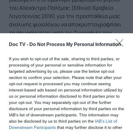
του Αλεχάντρο Παλόμας (Εθνικό Βραβείο
Λογοτεχνίας 2016) για την προσπάθεια μιας
σχολικής ψυχολόγου να αποκρυπτογραφήσει
τη σημασία πίσω από τις ζωγραφιές του
8χρονου Guille, και το
βασισμένη σε
Doc TV -
Do Not Process My Personal Information
πραγματικά γεγονότα
από τη ζωή του
σκηνοθέτη César Diaz, «Μεξικό 86» (México
If you wish to opt-out of the sale, sharing to third parties, or
86). Η ταινία αφηγείται τη ζωή μιας νεαρής
processing of your personal or sensitive information for
targeted advertising by us, please use the below opt-out
αντάρτισσας από τη Γουατεμάλα που
section to confirm your selection. Please note that after your
μάχεται ενάντια στη διεφθαρμένη
opt-out request is processed you may continue seeing
στρατιωτική δικτατορία, και αναγκάζεται να
interest-based ads based on personal information utilized by
us or personal information disclosed to third parties prior to
καταφύγει στο Μεξικό, αφήνοντας πίσω τον
your opt-out. You may separately opt-out of the further
γιο της.
disclosure of your personal information by third parties on the
IAB’s list of downstream participants. This information may
Η αφίσα του 10ου Φεστιβάλ Ισπανόφωνου
also be disclosed by us to third parties on the
IAB’s List of
Κινηματογράφου Αθήνας
- FeCHA, σε
Downstream Participants
that may further disclose it to other