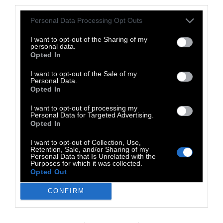
third parties.
δημιουργία της Τόνιας Λαμπριανού είναι
εμπνευσμένη από τα ψηφιδωτά του
Personal Data Processing Opt Outs
Καταλανού αρχιτέκτονα Antoni Gaudí, με
I want to opt-out of the Sharing of my
αφορμή τα 100 χρόνια από το θάνατο του
personal data.
Opted In
σπουδαίου δημιουργού.
I want to opt-out of the Sale of my
Personal Data.
Οι ταινίες έναρξης και
Opted In
λήξης
I want to opt-out of processing my
Personal Data for Targeted Advertising.
Opted In
I want to opt-out of Collection, Use,
Retention, Sale, and/or Sharing of my
Personal Data that Is Unrelated with the
HOMO SAPIENS? (Homo Argentum) •
Purposes for which it was collected.
Opted Out
Ταινία Έναρξης των Gastón Duprat &
Mariano Cohn (Αργεντινή-Ισπανία-Ιταλία,
CONFIRM
2025, 95’)• Σάτιρα, Σπονδυλωτή
Κωμωδία:
Με περισσότερα από 1.5