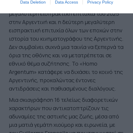
Data Deletion
Data Access
Privacy Policy
εκατομμύρια εισιτήρια η ταινία ήταν η
μεγαλύτερη εισπρακτική επιτυχία του 2025
στην Αργεντινή και η δεύτερη μεγαλύτερη
εισπρακτική επιτυχία όλων των εποχών στην
ιστορία του κινηματογράφου της Αργεντινής.
Δεν συμβαίνει συχνά μια ταινία να ξεπερνά τα
όρια της οθόνης και να μετατρέπεται σε
εθνικό θέμα συζήτησης. Το «Homo
Argentum» κατάφερε να διχάσει το κοινό της
Αργεντινής, προκαλώντας έντονες
αντιδράσεις και παθιασμένους διαλόγους.
Μια σκιαγράφηση 16 τελείως διαφορετικών
χαρακτήρων που αντικατοπτρίζουν τις
αδυναμίες της αστικής μας ζωής, μέσα από
μια ματιά γεμάτη χιούμορ και ειρωνεία, με