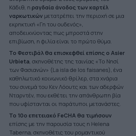
Κάδιθ, η
ραγδαία άνοδος των καρτέλ
ναρκωτικών
μετατρέπει την περιοχή σε μια
εκρηκτική «Γη του ουδενός»,
αποδεικνύοντας πως μπροστά στην
επιβίωση, η φιλία είναι το πρώτο θύμα.
Το Φεστιβάλ θα επισκεφθεί επίσης ο Asier
Urbieta
, σκηνοθέτης της ταινίας «To Νησί
των Φασιανών» (La isla de los faisanes), ένα
καθηλωτικό κοινωνικό θρίλερ, στα χνάρια
του σινεμά του Κεν Λόουτς και των αδερφών
Νταρντέν, που εκθέτει την απάνθρωπη βία
που υφίστανται οι παράτυποι μετανάστες.
Το 10ο επετειακό FeCHA θα τιμήσουν
επίσης με την παρουσία τους η Helena
Taberna, σκηνοθέτις του ρομαντικού