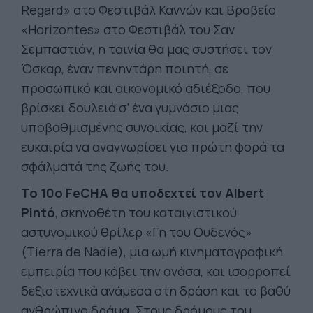
Regard» στο Φεστιβάλ Καννών και Βραβείο
«Horizontes» στο Φεστιβάλ του Σαν
Σεμπαστιάν, η ταινία θα μας συστήσει τον
Όσκαρ, έναν πενηντάρη ποιητή, σε
προσωπικό και οικονομικό αδιέξοδο, που
βρίσκει δουλειά σ’ ένα γυμνάσιο μιας
υποβαθμισμένης συνοικίας, και μαζί την
ευκαιρία να αναγνωρίσει για πρώτη φορά τα
σφάλματά της ζωής του.
Το 10ο FeCHA θα υποδεχτεί τον Albert
Pintó
, σκηνοθέτη του καταιγιστικού
αστυνομικού θρίλερ «Γη του Ουδενός»
(Tierra de Nadie), μια ωμή κινηματογραφική
εμπειρία που κόβει την ανάσα, και ισορροπεί
δεξιοτεχνικά ανάμεσα στη δράση και το βαθύ
ανθρώπινο δράμα. Στους δρόμους του