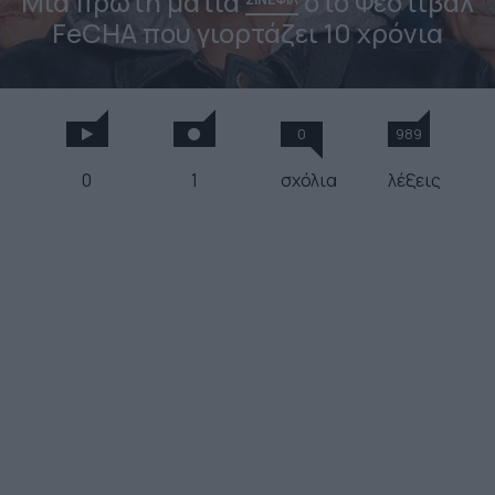
Μια πρώτη ματιά
στο Φεστιβάλ
FeCHA που γιορτάζει 10 χρόνια
0
989
0
1
σχόλια
λέξεις