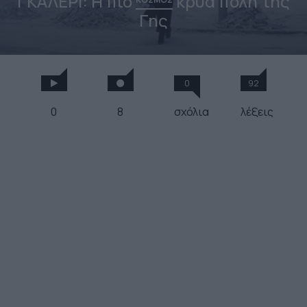
ΓΚΑΛΕΡΙ: Η πιο
κρύα πόλη της
Γης
0
92
0
8
σχόλια
λέξεις