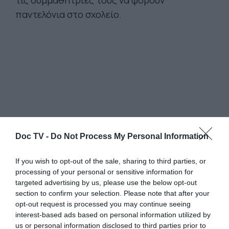
τις συμμαθήτριές τους να φορούν
παντελόνια στο σχολείο.
Doc TV -
Do Not Process My Personal Information
If you wish to opt-out of the sale, sharing to third parties, or
processing of your personal or sensitive information for
Παράλληλα, μια ομάδα κοριτσιών έκανε
targeted advertising by us, please use the below opt-out
section to confirm your selection. Please note that after your
πορεία στην οδό Καζίμ Οζάλπ, κρατώντας
opt-out request is processed you may continue seeing
πλακάτ με συνθήματα όπως «Όχι στην
interest-based ads based on personal information utilized by
απαγόρευση της φούστας» και «Οι φούστες
us or personal information disclosed to third parties prior to