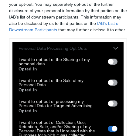
your opt-out. You may separately opt-out of the further
δεν είναι διαφθορείς».
disclosure of your personal information by third parties on the
IAB’s list of downstream participants. This information may
«”Αν οι γυναίκες φορούν φούστα, τότε οι
also be disclosed by us to third parties on the
IAB’s List of
Downstream Participants
that may further disclose it to other
άνδρες έχουν το δικαίωμα να τις βιάζουν”.
third parties.
Τέτοιες αναχρονιστικές απόψεις των
Personal Data Processing Opt Outs
συντηρητικών μάς οδήγησαν ως εδώ»
λέει
μία από τις διαδηλώτριες, μέλος της ομάδας
I want to opt-out of the Sharing of my
personal data.
που αυτοαποκαλείται η «νέα ελπίδα των
Opted In
γυναικών από το Λύκειο».
I want to opt-out of the Sale of my
Personal Data.
Opted In
Ο λυκειάρχης υποστηρίζει πως η απόφασή
του να φοράνε όλοι οι μαθητές, ανεξαρτήτως
I want to opt-out of processing my
Personal Data for Targeted Advertising.
φύλου, γκρι παντελόνι και λευκή μπλούζα
Opted In
(απόφαση που εγκρίθηκε και από το σύλλογο
I want to opt-out of Collection, Use,
γονέων) πάρθηκε, «για να νιώθουν τα παιδιά
Retention, Sale, and/or Sharing of my
Personal Data that Is Unrelated with the
πιο άνετα».
Purposes for which it was collected.