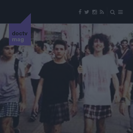
doctv
mag