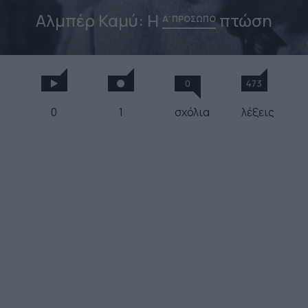
Αλμπέρ Καμύ: Η
πτώση
Α' ΠΡΟΣΩΠΟ
0
473
0
1
σχόλια
λέξεις