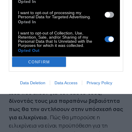
Opted In
I want to opt-out of processing my
Personal Data for Targeted Advertising.
Opted In
I want to opt-out of Collection, Use,
Retention, Sale, and/or Sharing of my
Personal Data that Is Unrelated with the
Purposes for which it was collected.
Opted Out
ΙΔΙΑΙΤΕΡΑ, ΜΗΝ ΠΙΣΤΕΥΕΤΕ ΤΟΥΣ ΦΙΛΟΥΣ ΣΑΣ,
CONFIRM
ΟΤΑΝ ΣΑΣ ΖΗΤΟΥΝ ΝΑ ΕΙΣΑΣΤΕ ΕΙΛΙΚΡΙΝΕΙΣ
ΜΑΖΙ ΤΟΥΣ.
Ελπίζουν απλά και μόνο πως θα
Data Deletion
Data Access
Privacy Policy
τους βοηθήσετε να διατηρήσουν την καλή
ιδέα που έχουν για τον εαυτό τους,
δίνοντάς τους μια παραπάνω βεβαιότητα
πως θα την αντλήσουν στην υπόσχεσή σας
για ειλικρίνεια.
Πώς θα μπορούσε η
ειλικρίνεια να είναι προϋπόθεση για τη