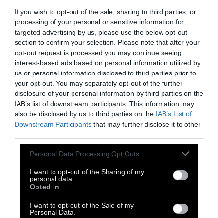
πλούσιοι. Γιατί; Αναρωτηθήκατε ποτέ; Για τη
If you wish to opt-out of the sale, sharing to third parties, or
δύναμη, βέβαια.
Ιδιαίτερα, ωστόσο, γιατί τα
processing of your personal or sensitive information for
πλούτη σάς απαλλάσσουν από την άμεση
targeted advertising by us, please use the below opt-out
section to confirm your selection. Please note that after your
κρίση, σας βγάζουν απ’ τον όχλο του
opt-out request is processed you may continue seeing
υπόγειου μετρό, για να σας κλείσουν μέσα
interest-based ads based on personal information utilized by
σε ένα επινικελωμένο αμάξι, σας
us or personal information disclosed to third parties prior to
your opt-out. You may separately opt-out of the further
απομονώνουν σε μεγάλα φυλασσόμενα
disclosure of your personal information by third parties on the
πάρκα, σε βαγκόν-λι, σε καμπίνες
IAB’s list of downstream participants. This information may
πολυτελείας.
Τα πλούτη, αγαπητέ φίλε, δεν
also be disclosed by us to third parties on the
IAB’s List of
Downstream Participants
that may further disclose it to other
είναι ακόμη η αθώωση, αλλά η αναβολή, κάτι
third parties.
που αξίζει πάντοτε τον κόπο να το
παίρνουμε…
Personal Data Processing Opt Outs
I want to opt-out of the Sharing of my
personal data.
Opted In
I want to opt-out of the Sale of my
Personal Data.