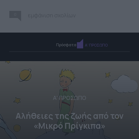
0
εμφάνιση σχολίων
Πρόσφατα
Α' ΠΡΟΣΩΠΟ
Α' ΠΡΟΣΩΠΟ
Αλήθειες της ζωής από τον
«Μικρό Πρίγκιπα»