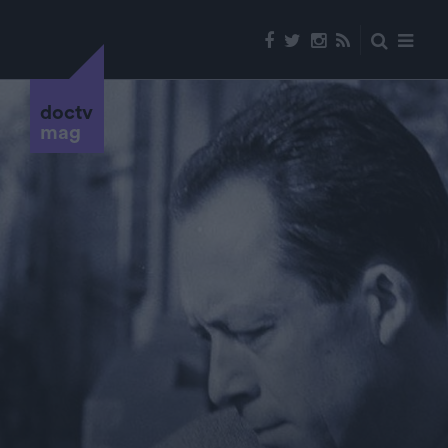
doctv
mag