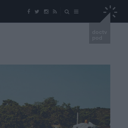
doctv
pod