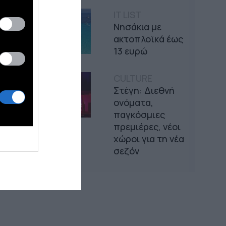
IT LIST
Νησάκια με
ακτοπλοϊκά έως
13 ευρώ
CULTURE
Στέγη: Διεθνή
ονόματα,
παγκόσμιες
πρεμιέρες, νέοι
χώροι για τη νέα
σεζόν