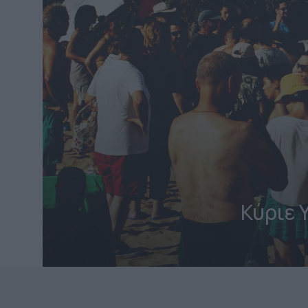
Κύριε 