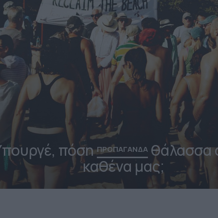
Υπουργέ, πόση
θάλασσα α
ΠΡΟΠΑΓΑΝΔΑ
καθένα μας;