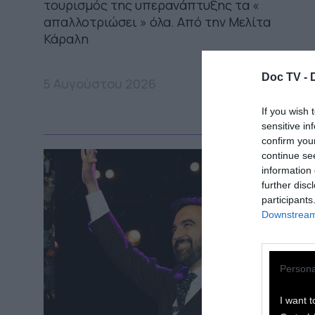
τουρισμός της υπερανάπτυξης τα «
απαλλοτριώσει » όλα. Από την Μελίτα
Κάραλη
Doc TV -
5 Αυγούστου 2026
If you wish 
sensitive in
confirm you
continue se
information 
further disc
participants
Downstream 
Persona
I want t