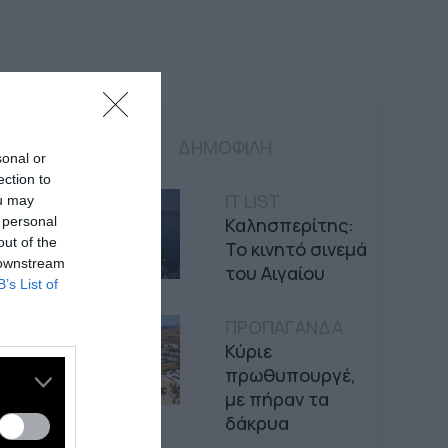
ΔΗΜΟΦΙΛΗ
sonal or
ection to
IT LIST
ou may
 personal
Καλησπερίτης:
out of the
Το κινητό σινεμά
 downstream
του Αιγαίου
B’s List of
ΠΡΟΠΑΓΑΝΔΑ
Κύριε
πρωθυπουργέ,
με πήραν τα
δάκρυα