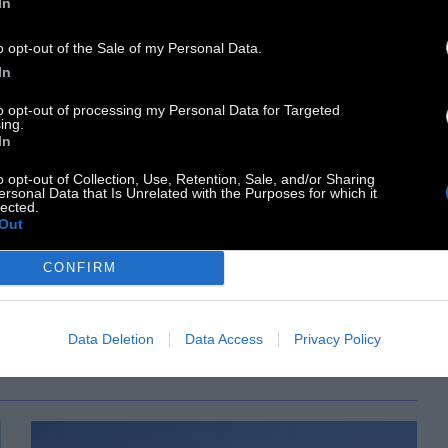
In
o opt-out of the Sale of my Personal Data.
ΠΡΟΠΑΓΑΝΔΑ
In
to opt-out of processing my Personal Data for Targeted
«Απλά πλημμελήματα»
ing.
In
o opt-out of Collection, Use, Retention, Sale, and/or Sharing
Από τον δικηγόρο Θανάση Καμπαγιάννη
ersonal Data that Is Unrelated with the Purposes for which it
lected.
Out
17 Ιουλίου 2026
CONFIRM
Data Deletion
Data Access
Privacy Policy