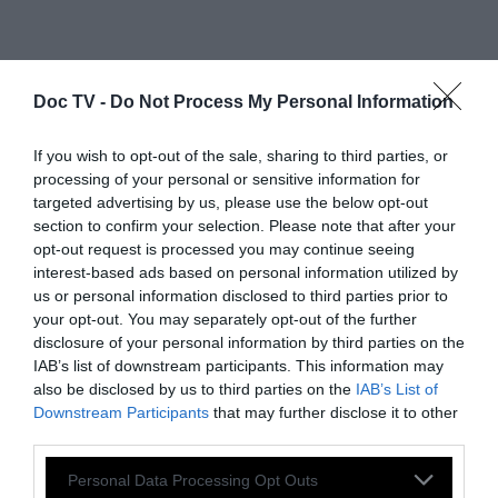
Doc TV -
Do Not Process My Personal Information
If you wish to opt-out of the sale, sharing to third parties, or
processing of your personal or sensitive information for
targeted advertising by us, please use the below opt-out
section to confirm your selection. Please note that after your
opt-out request is processed you may continue seeing
interest-based ads based on personal information utilized by
us or personal information disclosed to third parties prior to
your opt-out. You may separately opt-out of the further
disclosure of your personal information by third parties on the
IAB’s list of downstream participants. This information may
also be disclosed by us to third parties on the
IAB’s List of
Περί την 22:10 ώρα χθες (1 Απριλίου 2024) το
Downstream Participants
that may further disclose it to other
third parties.
θύμα μετέβη με οικείο της πρόσωπο στο
Αστυνομικό Τμήμα Αγίων Αναργύρων,
Personal Data Processing Opt Outs