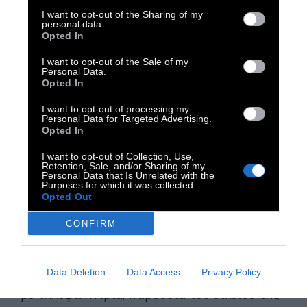
όπου περιέγραψε περιστατικά τα οποία
I want to opt-out of the Sharing of my
είχαν λάβει χώρα σε βάρος της κατά το
personal data.
Opted In
παρελθόν από τον πρώην σύντροφό της και
τα οποία είχε καταγγείλει στην Αστυνομία.
I want to opt-out of the Sale of my
Personal Data.
Παράλληλα, περιέγραψε ότι την
Opted In
προηγούμενη και την ίδια μέρα διαπίστωσε
I want to opt-out of processing my
ότι ο πρώην σύντροφός της κινούνταν έξω
Personal Data for Targeted Advertising.
Opted In
από την οικία της.
I want to opt-out of Collection, Use,
Retention, Sale, and/or Sharing of my
Personal Data that Is Unrelated with the
Κατά την παραμονή της στην Υπηρεσία δεν
Purposes for which it was collected.
υπέβαλε έγκληση σε βάρος του, εκφράζοντας
Opted Out
την επιθυμία να μεταφερθεί με περιπολικό
CONFIRM
στην οικία της. Κατά την έξοδό της από το
Αστυνομικό Τμήμα κάλεσε την Άμεση Δράση
και σε κοντινή απόσταση, ενώ συνομιλούσε
Data Deletion
Data Access
Privacy Policy
με τηλεφωνήτρια, παρουσία του οικείου της