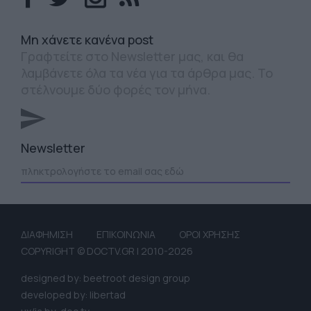
Mη χάνετε κανένα post
Γραφτείτε στο Newsletter μας, και θα
λαμβάνετε όλα τα νέα για τα άρθρα μας. Το
στέλνουμε δύο φορές τον μήνα.
Newsletter
ΔΙΑΦΗΜΙΣΗ
ΕΠΙΚΟΙΝΩΝΙΑ
ΟΡΟΙ ΧΡΗΣΗΣ
COPYRIGHT © DOCTV.GR | 2010-2026
designed by: beetroot design group
developed by: libertad