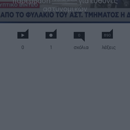
παρέμβαση
για ευθύνες
αστυνομικών
0
890
0
1
σχόλια
λέξεις