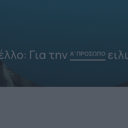
λλο: Για την
ειλ
Α' ΠΡΟΣΩΠΟ