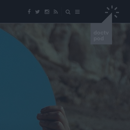
doctv
pod