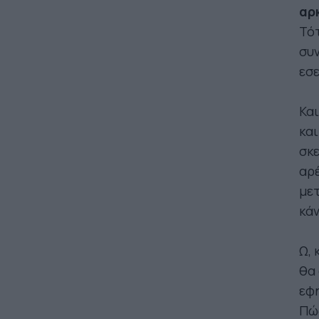
αρκ
Τότ
συν
εσε
Και
και
σκε
αρέ
μετ
κάν
Ω, 
θα 
εφη
Πώ