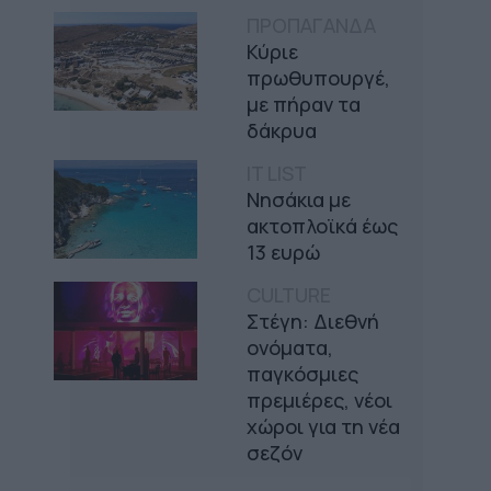
ΠΡΟΠΑΓΑΝΔΑ
Κύριε
πρωθυπουργέ,
με πήραν τα
δάκρυα
IT LIST
Νησάκια με
ακτοπλοϊκά έως
13 ευρώ
CULTURE
Στέγη: Διεθνή
ονόματα,
παγκόσμιες
πρεμιέρες, νέοι
χώροι για τη νέα
σεζόν