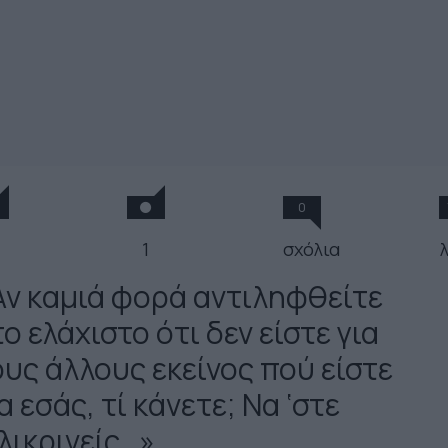
0
1
σχόλια
Αν καμιά φορά αντιληφθείτε
ο ελάχιστο ότι δεν είστε για
ους άλλους εκείνος πού είστε
α εσάς, τί κάνετε; Να ‘στε
λικρινείς…»