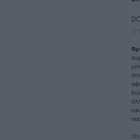
DO
17
Φρο
χωρ
μπο
άπο
αφο
διό
άλλ
εαυ
σας
Ότι