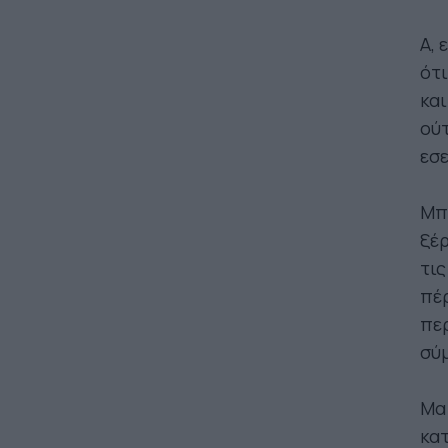
Α, 
ότι
και
ούτ
εσε
Μπρ
ξέρ
τις
πέρ
περ
σύμ
Μα 
κατ