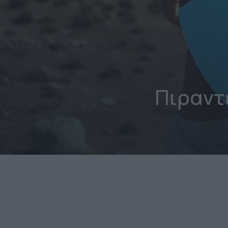
Πιραντέ