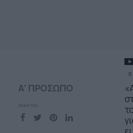
0
Α' ΠΡΟΣΩΠΟ
«
στ
Share this
τ
γι
ει