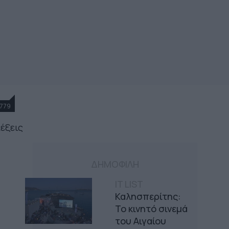
779
λέξεις
ΔΗΜΟΦΙΛΗ
IT LIST
Καλησπερίτης:
Το κινητό σινεμά
του Αιγαίου