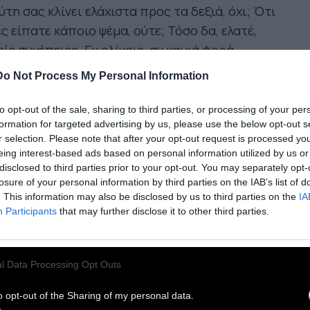
ύτη σας κλίνει ελάχιστα προς τα δεξιά, όχι; Ότι
ς είπατε κάποιο ψέμα, ούτε; Τόσο δα, ελατέ,
ίς συνέπειες. Εν ολίγοις, αν καμιά φορά
ιληφθείτε στο ελάχιστο ότι δεν είστε για τους
Do Not Process My Personal Information
ους εκείνος ό ίδιος πού είστε για εσάς, τί κάνετε;
 ‘στε ειλικρινείς.) Τίποτα δεν κάνετε ή ελάχιστα
to opt-out of the sale, sharing to third parties, or processing of your per
formation for targeted advertising by us, please use the below opt-out s
άγματα.
r selection. Please note that after your opt-out request is processed y
eing interest-based ads based on personal information utilized by us or
 πολύ-πολύ να υποστηρίξετε, με την ωραία και
disclosed to third parties prior to your opt-out. You may separately opt-
losure of your personal information by third parties on the IAB’s list of
ρη σιγουριά για τον εαυτό σας, ότι οι άλλοι
. This information may also be disclosed by us to third parties on the
IA
ς παρεξήγησαν, σας αδίκησαν κι αυτό είναι.
Αν
Participants
that may further disclose it to other third parties.
 βαραίνει, πιθανόν να προσπαθήσετε ν’
σκευάσετε εκείνη την άποψη, δίνοντας
υκρινήσεις, εξηγήσεις. Αν δεν σας βαραίνει, θα το
l Data Processing Opt Outs
φήσετε, θ’ ξανασηκώσετε τους ώμους και θ’
o opt-out of the Sharing of my personal data.
φωνήσετε: «Ω, στο κάτω-κάτω, έχω τη