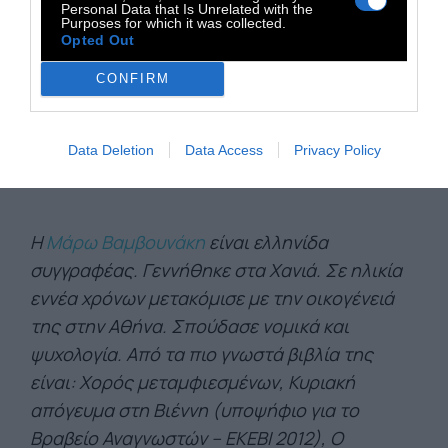
Personal Data that Is Unrelated with the
Purposes for which it was collected.
Opted Out
CONFIRM
Data Deletion
Data Access
Privacy Policy
Η
Μάρω Βαμβουνάκη
είναι ελληνίδα
συγγραφέας. Γεννήθηκε στα Χανιά. Σε ηλικία
εννέα χρόνων μετακόμισε με την οικογένειά
της στην Αθήνα. Σπούδασε νομικά και
ψυχολογία. Από τα πιο γνωστά βιβλία της
είναι: Χορός μεταμφιεσμένων, Κυριακή
απόγευμα στη Βιέννη (υποψήφιο για το
Βραβείο Αναγνωστών – ΕΚΕΒΙ 2012), Ο