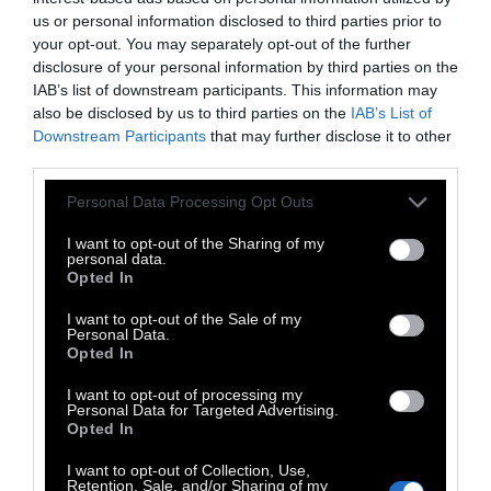
us or personal information disclosed to third parties prior to
καρδιά, αν αυτή η καρδιά δεν μπορεί να
your opt-out. You may separately opt-out of the further
αγαπήσει.
Γεμίζουμε μονάχα απ’ την αγάπη
disclosure of your personal information by third parties on the
που εμείς δίνουμε, από την πίστη που
IAB’s list of downstream participants. This information may
also be disclosed by us to third parties on the
IAB’s List of
ασκούμε, από όσα δικά μας χαρίζουμε.
Downstream Participants
that may further disclose it to other
third parties.
ΑΚΟΜΗ ΚΑΙ Η ΨΥΧΗ διά της απωλείας της
Personal Data Processing Opt Outs
κερδίζεται. Λέγεται πως «Μελαγχολία είναι η
αξόδευτη αγάπη…».
I want to opt-out of the Sharing of my
personal data.
Opted In
I want to opt-out of the Sale of my
Απόσπασμα από βιβλίο της Μάρως
Personal Data.
Opted In
Βαμβουνάκη «Το φάντασμα της αξόδευτης
αγάπης», εκδ.
Ψυχογιός
.
I want to opt-out of processing my
Personal Data for Targeted Advertising.
Opted In
I want to opt-out of Collection, Use,
Retention, Sale, and/or Sharing of my