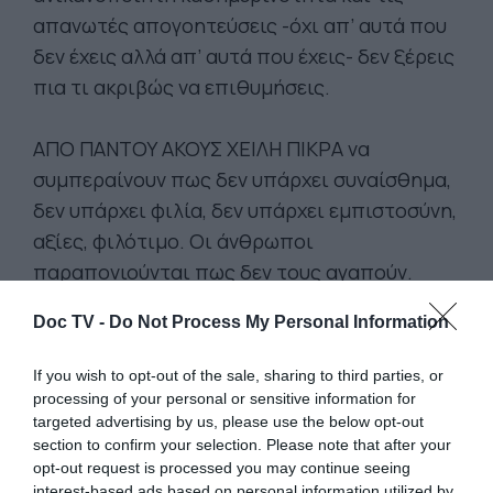
απανωτές απογοητεύσεις -όχι απ’ αυτά που
δεν έχεις αλλά απ’ αυτά που έχεις- δεν ξέρεις
πια τι ακριβώς να επιθυμήσεις.
ΑΠΟ ΠΑΝΤΟΥ ΑΚΟΥΣ ΧΕΙΛΗ ΠΙΚΡΑ να
συμπεραίνουν πως δεν υπάρχει συναίσθημα,
δεν υπάρχει φιλία, δεν υπάρχει εμπιστοσύνη,
αξίες, φιλότιμο. Οι άνθρωποι
παραπονιούνται πως δεν τους αγαπούν.
Είναι εξάρτηση να περιμένεις από τους
Doc TV -
Do Not Process My Personal Information
άλλους να σου χαρίσουν την αγάπη.
If you wish to opt-out of the sale, sharing to third parties, or
Η ΑΓΑΠΗ ΟΝΤΩΣ ΕΙΝΑΙ Η ΜΕΓΑΛΗ ΠΛΗΡΩΣΗ
processing of your personal or sensitive information for
targeted advertising by us, please use the below opt-out
της ύπαρξης, αλλά μόνο όταν πρόκειται για
section to confirm your selection. Please note that after your
αγάπη που δίνεις. Όσο κι αν αγαπιέσαι, το
opt-out request is processed you may continue seeing
ανικανοποίητο θα επιμένει ζοφώδες στην
interest-based ads based on personal information utilized by