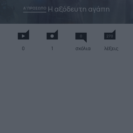
H αξόδευτη αγάπη
Α' ΠΡΟΣΩΠΟ
0
270
0
1
σχόλια
λέξεις