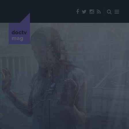
doctv
mag