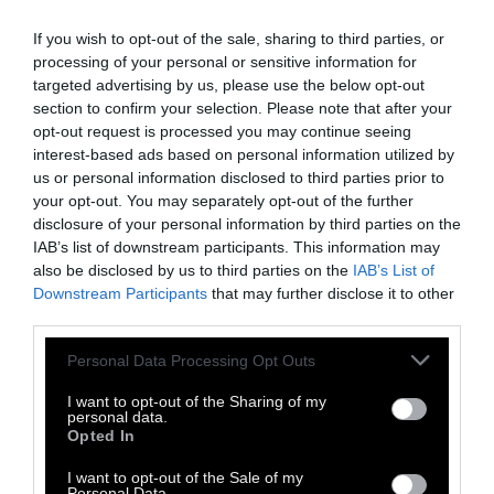
ενεργοποιούνται και σε μένα. Είναι σα να
If you wish to opt-out of the sale, sharing to third parties, or
βιώνουμε την ίδια εμπειρία
.
processing of your personal or sensitive information for
targeted advertising by us, please use the below opt-out
section to confirm your selection. Please note that after your
Σύμφωνα με τις παραπάνω παρατηρήσεις ο
opt-out request is processed you may continue seeing
Ρίφκιν αναρωτιέται αν είναι δυνατόν η
interest-based ads based on personal information utilized by
Ενσυναίθησή μας
να επεκταθεί και να
us or personal information disclosed to third parties prior to
your opt-out. You may separately opt-out of the further
συμπεριλάβει ολόκληρο το ανθρώπινο
disclosure of your personal information by third parties on the
γένος, σα μια οικογένεια
, καθώς και τη φύση
IAB’s list of downstream participants. This information may
και ολόκληρο τον πλανήτη. Αν μπορούμε να
also be disclosed by us to third parties on the
IAB’s List of
Downstream Participants
that may further disclose it to other
το κάνουμε αυτό, μπορούμε να εξαλείψουμε
third parties.
περιβαλλοντικά και άλλα κοινωνικοπολιτικά
Personal Data Processing Opt Outs
προβλήματα, λέει. Αρκεί να δεχτούμε τη
Eνσυναίσθηση ως έμφυτη αξία και να μην
I want to opt-out of the Sharing of my
personal data.
προσπαθήσουμε να την καταπνίξουμε με τον
Opted In
υλισμό, το ναρκισσισμό, τη βία και την
I want to opt-out of the Sale of my
επιθετικότητα. Να μην προσπαθούμε να
Personal Data.