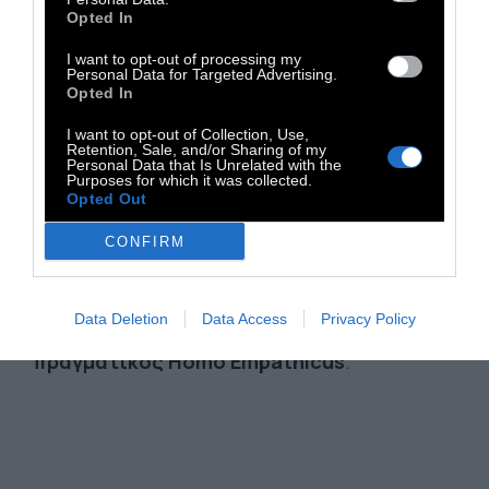
Opted In
περιχαρακωθούμε στην εθνική, θρησκευτική
ή οποιαδήποτε άλλη ταυτότητά μας, αλλά
να
I want to opt-out of processing my
Personal Data for Targeted Advertising.
δεχτούμε την αρχική μας ταυτότητα:
Opted In
προήλθαμε όλοι από τον πρωτόγονο
I want to opt-out of Collection, Use,
άνθρωπο και τον άνθρωπο του
Retention, Sale, and/or Sharing of my
Personal Data that Is Unrelated with the
Νεάτερνταλ, τι κι αν πληθύναμε και
Purposes for which it was collected.
Opted Out
αλλάξαμε τόπο κατοικίας και τρόπο
διαβίωσης, μείναμε όλοι άνθρωποι. Ας
CONFIRM
δείξουμε ότι είμαστε όλοι αδέρφια, ας
δείξουμε ότι νοιαζόμαστε ο ένας για τον
Data Deletion
Data Access
Privacy Policy
άλλον. Ας φερθεί ο καθένας μας ως
πραγματικός Homo Empathicus
.