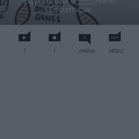
Είμαστε όλοι ο
Homo
Empathicus
0
463
1
1
σχόλια
λέξεις