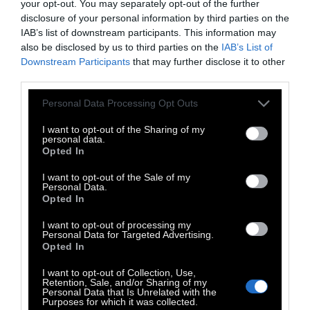
your opt-out. You may separately opt-out of the further
καθημερινή βάση).
disclosure of your personal information by third parties on the
IAB’s list of downstream participants. This information may
Η λίστα με τα 12 αραιοκατοικημένα νησιά
also be disclosed by us to third parties on the
IAB’s List of
Downstream Participants
that may further disclose it to other
είναι η εξής:
third parties.
– Φολέγανδρος, πληθυσμός: 765
– Καστελλόριζο, πληθυσμός: 492
Personal Data Processing Opt Outs
– Χάλκη, πληθυσμός: 478
I want to opt-out of the Sharing of my
personal data.
– Ψαρά, πληθυσμός: 448
Opted In
– Κουφονήσια, πληθυσμός: 399
I want to opt-out of the Sale of my
– Σίκινος, πληθυσμός: 273
Personal Data.
– Ανάφη, πληθυσμός: 271
Opted In
– Σχοινούσα, πληθυσμός: 256
I want to opt-out of processing my
Personal Data for Targeted Advertising.
– Αγαθονήσι, πληθυσμός: 185
Opted In
– Δονούσα, πληθυσμός: 167
I want to opt-out of Collection, Use,
– Ηρακλειά, πληθυσμός: 141
Retention, Sale, and/or Sharing of my
Personal Data that Is Unrelated with the
– Μαράθι, πληθυσμός: 5
Purposes for which it was collected.