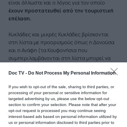
είναι άλλωστε και ο λόγος για τον οποίο
έχουν προστατευθεί από την τουριστική
επέλαση.
Κυκλάδες και μικρές Κυκλάδες βρίσκονται
στη λίστα με προορισμούς όπως η Δονούσα
και η Ανάφη (τα Κουφονήσια που
συμπεριλαμβάνονται στη λίστα μπορεί να
έχουν πολύ κόσμο τον Αύγουστο, αλλά μην
Doc TV -
Do Not Process My Personal Information
ξεχνάμε πως το ένα από αυτά είναι σχεδόν
ακατοίκητο). Πολλά νησάκια επικοινωνούν
If you wish to opt-out of the sale, sharing to third parties, or
μεταξύ τους με καθημερινές ημερήσιες
processing of your personal or sensitive information for
εκδρομές που γίνονται με καραβάκια (για
targeted advertising by us, please use the below opt-out
section to confirm your selection. Please note that after your
παράδειγμα αν επιλέξουμε έναν κυκλαδίτικο
opt-out request is processed you may continue seeing
προορισμό, το πλοιαράκι Εξπρές Σκοπελίτης
interest-based ads based on personal information utilized by
μπορεί να μας κάνει τουρ στα γύρω νησιά, σε
us or personal information disclosed to third parties prior to