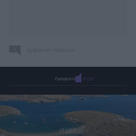
0
εμφάνιση σχολίων
Πρόσφατα
IT LIST
IT LIST