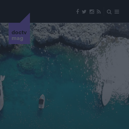
doctv
mag