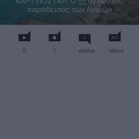
ΚΑΡΤ ΠΟΣΤΑΛ: Ο
άγνωστος
παράδεισος των Αρκιών
0
350
0
1
σχόλια
λέξεις