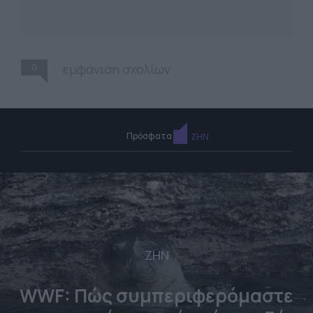
0
εμφάνιση σχολίων
Πρόσφατα
ΖΗΝ
ΖΗΝ
WWF: Πώς συμπεριφερόμαστε