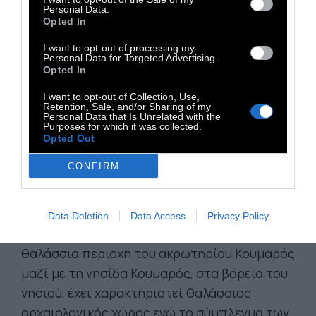
Personal Data.
της κοινότητας είναι ισχυρή, οι κάτοικοι
Opted In
συνήθως φεύγουν από εδώ τον χειμώνα και
I want to opt-out of processing my
μένουν σε γύρω νησιά, όπως η Πάτμος, καθώς
Personal Data for Targeted Advertising.
Opted In
το νησάκι μένει πολύ συχνά χωρίς ρεύμα,
ίντερνετ ή ακόμα και πρόσβαση σε πλοίο.
I want to opt-out of Collection, Use,
Retention, Sale, and/or Sharing of my
Personal Data that Is Unrelated with the
Purposes for which it was collected.
Οι Αρκιοί στην αρχαιότητα ονομαζόταν
Opted Out
Αρκίτις, στον σύγχρονο οικισμό τους Πόρτο-
CONFIRM
Αυγούστα υπάρχουν απομεινάρια πύργου και
οχυρού του 4ου αι. π.Χ. με ενδιαφέροντα
διάκοσμο και σημάδια λατρευτικής
Data Deletion
Data Access
Privacy Policy
δραστηριότητας στην αρχαιότητα. Η
θαλάσσια περιοχή του ακρωτηρίου Κουμαρός
μαζί με τη νησίδα Κουμαρός, στα βόρεια του
νησιού, έχει χαρακτηριστεί θαλάσσιος
αρχαιολογικός χώρος ενώ το σύμπλεγμα των