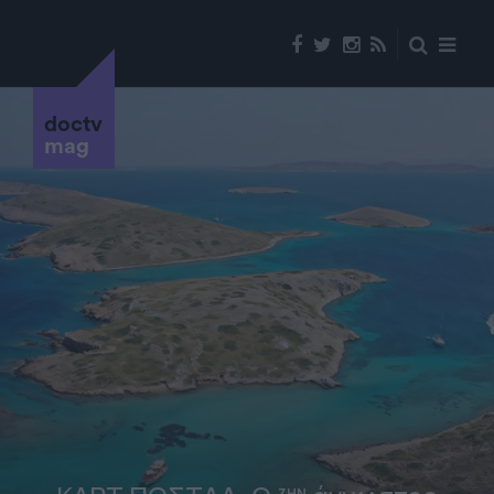
doctv
mag
ΖΗΝ