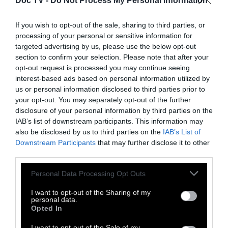
Doc TV -
Do Not Process My Personal Information
If you wish to opt-out of the sale, sharing to third parties, or
processing of your personal or sensitive information for
Η οικονομία του νησιού κινείται με το
targeted advertising by us, please use the below opt-out
ψάρεμα, την κτηνοτροφία και τον τουρισμό, ο
section to confirm your selection. Please note that after your
οποίος συνήθως περιορίζεται σε σκάφη που
opt-out request is processed you may continue seeing
interest-based ads based on personal information utilized by
δένουν στο μικρό λιμάνι για λίγες ημέρες,
us or personal information disclosed to third parties prior to
ενώ για τους επισκέπτες υπάρχουν
your opt-out. You may separately opt-out of the further
διαθέσιμα μόλις 30 δωμάτια.
disclosure of your personal information by third parties on the
IAB’s list of downstream participants. This information may
also be disclosed by us to third parties on the
IAB’s List of
Με μόνο δύο δρόμους για πλοήγηση,
Downstream Participants
that may further disclose it to other
πρακτικά δεν υπάρχουν οχήματα με κινητήρα
third parties.
στο νησί. Οι διαδρομές γίνονται συνήθως
Personal Data Processing Opt Outs
στα μονοπάτια των κοπαδιών. Τα ντόπια
I want to opt-out of the Sharing of my
μαγαζιά σερβίρουν τοπικές σπεσιαλιτέ με
personal data.
Opted In
αγνά υλικά, χόρτα εποχής μαζεμένα στο χέρι
και σπιτική ξυνομυζύθρα. Αν και η αίσθηση
I want to opt-out of the Sale of my