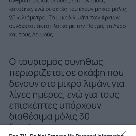
ανθρώπους και μερικές εκατοντάδες
κατσίκες, ενώ οι ακτές του έχουν μήκος μόλις
25 χιλιόμετρα. Το μικρό λιμάνι των Αρκιών
συνδέεται ακτοπλοικά με την Πάτμο, τη Λέρο
και τους Λειψούς.
Ο τουρισμός συνήθως
περιορίζεται σε σκάφη που
δένουν στο μικρό λιμάνι για
λίγες ημέρες, ενώ για τους
επισκέπτες υπάρχουν
διαθέσιμα μόλις 30
δωμάτια