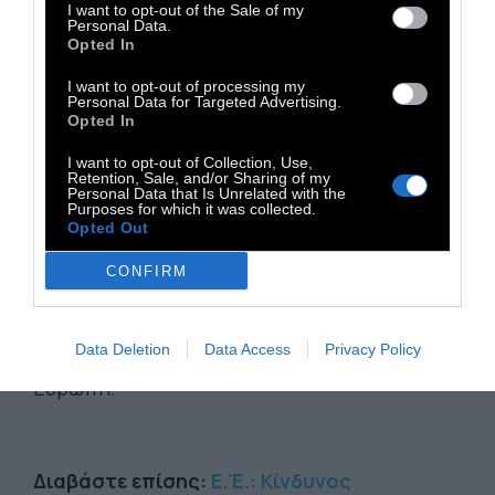
I want to opt-out of the Sale of my
Ο νόμος έρχεται εν μέσω πανδημίας, μετά
Personal Data.
από πιέσεις των συνδικαλιστών της
Opted In
αστυνομίας και έπειτα από τις ταραχές με τα
I want to opt-out of processing my
Personal Data for Targeted Advertising.
Κίτρινα Γιλέκα στις οποίες η Γαλλική
Opted In
αστυνομία διέπραξε φρικαλεότητες –στόχος
I want to opt-out of Collection, Use,
με πλαστικές σφαίρες στα μάτια διαδηλωτών
Retention, Sale, and/or Sharing of my
Personal Data that Is Unrelated with the
κλπ.
Purposes for which it was collected.
Opted Out
Αυτήν την εβδομάδα το Ευρωπαϊκό
CONFIRM
Κοινοβούλιο προειδοποίησε πως η
δημοκρατική διακυβέρνηση κινδυνεύει. Ένας
Data Deletion
Data Access
Privacy Policy
νέου τύπου μεσαίωνας ανατέλλει στην
Ευρώπη.
Διαβάστε επίσης:
Ε.Έ.: Κίνδυνος