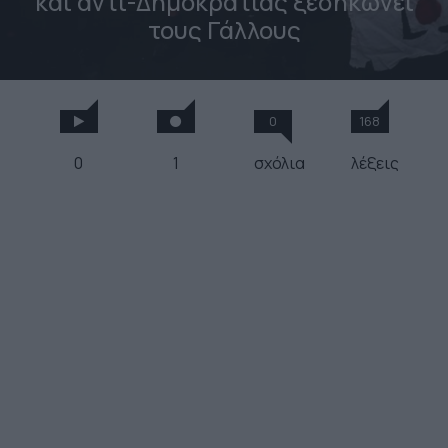
και αντι-Δημοκρατίας ξεσηκώνει
τους Γάλλους
0
168
0
1
σχόλια
λέξεις