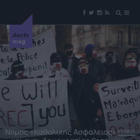
doctv
mag
Νόμος «Καθολικής Ασφάλειας»
ΚΟΣΜΟΣ