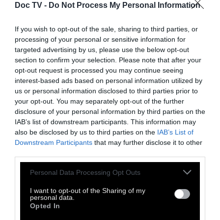
Doc TV -
Do Not Process My Personal Information
If you wish to opt-out of the sale, sharing to third parties, or
processing of your personal or sensitive information for
targeted advertising by us, please use the below opt-out
Εκτός από τον περιορισμό της ελευθερίας
section to confirm your selection. Please note that after your
του τύπου ανακοινώθηκαν και προθέσεις της
opt-out request is processed you may continue seeing
ενίσχυσης της αστυνομοκρατίας με
interest-based ads based on personal information utilized by
us or personal information disclosed to third parties prior to
επιτήρηση πολιτών μέσω drones.
your opt-out. You may separately opt-out of the further
disclosure of your personal information by third parties on the
IAB’s list of downstream participants. This information may
also be disclosed by us to third parties on the
IAB’s List of
Οι ποινές είναι 45.000 ευρώ
Downstream Participants
that may further disclose it to other
σε πρόστιμα, και ένα χρόνο
third parties.
φυλάκισης
Personal Data Processing Opt Outs
I want to opt-out of the Sharing of my
personal data.
Opted In