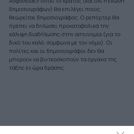
Ασφάλειας» όπου το κράτος (και όχι η ένωση
δημοσιογράφων) θα επιλέγει ποιος
θεωρείται δημοσιογράφος. Ο ρεπόρτερ θα
πρέπει να δηλώσει προκαταβολικά την
κάλυψη διαδήλωσης στην αστυνομία (για το
δικό του καλό, σύμφωνα με τον νόμο). Οι
πολίτες και οι δημοσιογράφοι δεν θα
μπορούν να βιντεοσκοπούν τα όργανα της
τάξης εν ώρα δράσης.