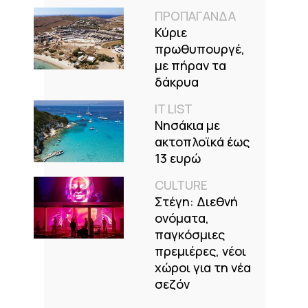
ΠΡΟΠΑΓΑΝΔΑ
Κύριε
πρωθυπουργέ,
με πήραν τα
δάκρυα
IT LIST
Νησάκια με
ακτοπλοϊκά έως
13 ευρώ
CULTURE
Στέγη: Διεθνή
ονόματα,
παγκόσμιες
πρεμιέρες, νέοι
χώροι για τη νέα
σεζόν