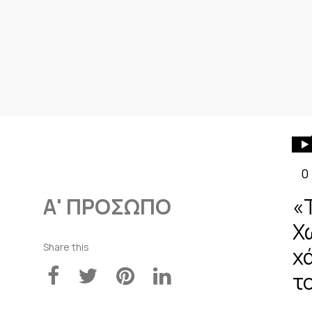
0
Α' ΠΡΟΣΩΠΟ
«Τ
Χ
Share this
χ
τ