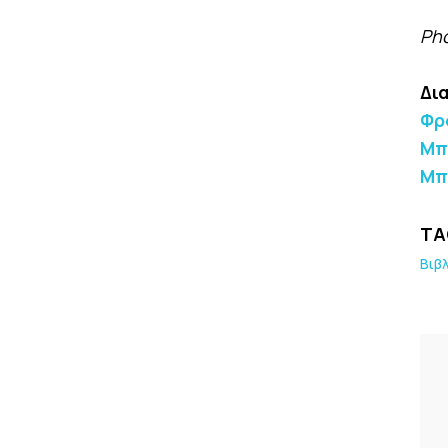
Pho
Δι
Φρ
Μπ
Μπ
TA
Βιβ