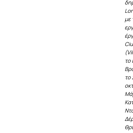
δημ
Lon
με 
εργ
έργ
Ciu
(Vi
το 
Βρα
το 
οκτ
Μάρ
Κατ
Ντο
Δέρ
θρί