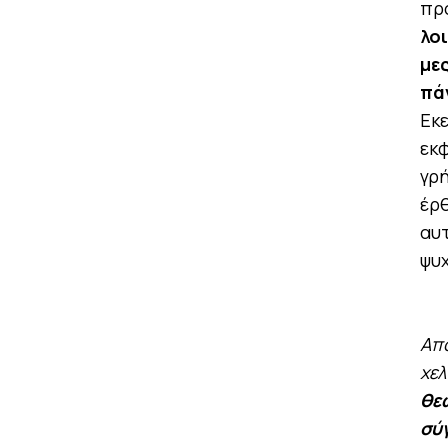
πρ
λοι
μες
πά
Εκε
εκφ
γρή
έρθ
αυτ
ψυχ
Από
χελ
θεω
σύ