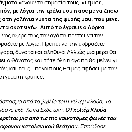
άγματα χάνουν τη σημασία τους.
«Γέμισε,
πόν, με λόγια την τρέλα μου ή άσε με να ζήσω
 στη γαλήνια νύχτα της ψυχής μου, που μένει
ντα σκοτεινή». Αυτό το έγραψε ο Λόρκα.
ίνος ήξερε πως την αγάπη πρέπει να την
ράζεις με λόγια. Πρέπει να την εκφράζεις
γορα, δυνατά και αληθινά. Αλλιώς μια μέρα θα
ει ο θάνατος και τότε όλη η αγάπη θα μείνει γι'
όν, και τους υπόλοιπους θα μας αφήσει με την
ή γεμάτη τρύπες.
σπασμα από το βιβλίο του Γκιλιέμ Κλούα, Το
ιδόνι, εκδ. Κάπα Εκδοτική.
Ο Γκιλιέμ Κλούα
ρείται μια από τις πιο καινοτόμες φωνές του
γχρονου καταλανικού θεάτρου.
Σπούδασε