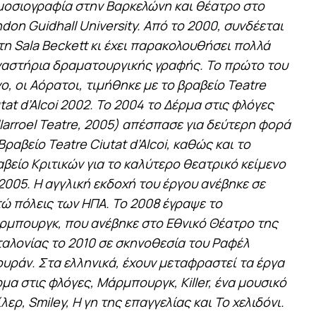
οσιογραφία στην Βαρκελώνη και θέατρο στο
don Guidhall University. Από το 2000, συνδέεται
τη Sala Beckett κι έχει παρακολουθήσει πολλά
αστήρια δραματουργικής γραφής. Το πρώτο του
ο, οι Αόρατοι, τιμήθηκε με το βραβείο Teatre
tat d’Alcoi 2002. Το 2004 το Δέρμα στις φλόγες
llarroel Teatre, 2005) απέσπασε για δεύτερη φορά
Βραβείο Teatre Ciutat d’Alcoi, καθώς και το
βείο Κριτικών για το καλύτερο θεατρικό κείμενο
2005. Η αγγλική εκδοχή του έργου ανέβηκε σε
ώ πόλεις των ΗΠΑ. Το 2008 έγραψε το
μπουργκ, που ανέβηκε στο Εθνικό Θέατρο της
αλονίας το 2010 σε σκηνοθεσία του Ραφέλ
υράν. Στα ελληνικά, έχουν μεταφραστεί τα έργα
μα στις φλόγες, Μάρμπουργκ, Killer, ένα μουσικό
λερ, Smiley, Η γη της επαγγελίας και Το χελιδόνι.