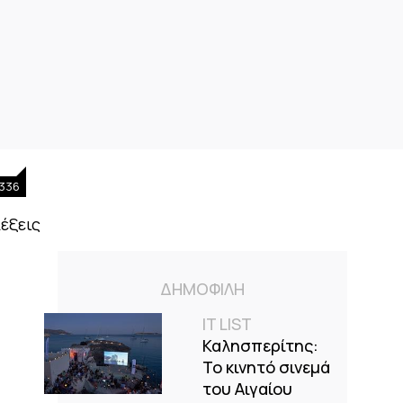
336
λέξεις
ΔΗΜΟΦΙΛΗ
IT LIST
Καλησπερίτης:
Το κινητό σινεμά
του Αιγαίου