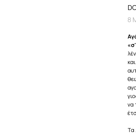
DO
8 
Αγά
«σ
λέν
και
αυτ
θε
αγα
γιο
να 
έτσ
Τα 