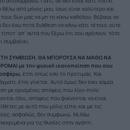
το απολαμβάνω. Γιατί, αν δεν είναι κάτι που κι
 θέλω από μόνος μου, ίσως είναι καλύτερο και
 τους δυο μας να μη το κάνω καθόλου. Βέβαια, αν
 δεν έχω ποτέ διάθεση να κάνω κάτι τέτοιο, ούτε
 τίποτ’ απ’ αυτά που ξέρω ότι σου αρέσουν, τότε
ι συμβαίνει.
 ΤΗ ΣΥΜΒΙΩΣΗ, ΘΑ ΜΠΟΡΟΥΣΑ ΝΑ ΜΑΘΩ ΝΑ
ΙΡΟΜΑΙ με την ψυχική ικανοποίηση που σου
οσφέρω,
έτσι όπως εσύ το προτιμάς. Και
γματι, έτσι γίνεται. Αυτό όμως δεν έχει καμία
ση με ορισμένες απόψεις που λίγο-πολύ
ονται όλοι, απόψεις που φαίνονται να είναι
ίθετες με αυτό που μόλις είπα, και με τις
οίες, ασφαλώς, δεν συμφωνώ. Μιλάω
κεκριμένα για τις θυσίες στην αγάπη.