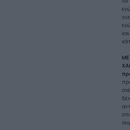
να 
εγώ
για
εγώ
και
κάτ
ΜΕ
ΧΑ
πρ
πρά
σχέ
δέχ
αντ
οπ
συγ