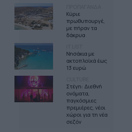
ΠΡΟΠΑΓΑΝΔΑ
Κύριε
πρωθυπουργέ,
με πήραν τα
δάκρυα
IT LIST
Νησάκια με
ακτοπλοϊκά έως
13 ευρώ
CULTURE
Στέγη: Διεθνή
ονόματα,
παγκόσμιες
πρεμιέρες, νέοι
χώροι για τη νέα
σεζόν