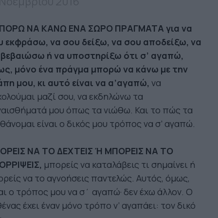
 Νοεμβρίου 2016
ΠΟΡΩ ΝΑ ΚΑΝΩ ΕΝΑ ΣΩΡΟ ΠΡΑΓΜΑΤΑ για να
υ εκφράσω, να σου δείξω, να σου αποδείξω, να
ιβεβαιώσω ή να υποστηρίξω ότι σ’ αγαπώ,
ως, μόνο ένα πράγμα μπορώ να κάνω με την
πη μου, κι αυτό είναι να α’αγαπώ,
να
ολούμαι μαζί σου, να εκδηλώνω τα
αισθήματά μου όπως τα νιώθω. Και το πώς τα
θάνομαι είναι ο δικός μου τρόπος να σ’ αγαπώ.
ΟΡΕΙΣ ΝΑ ΤΟ ΔΕΧΤΕΙΣ Ή ΜΠΟΡΕΙΣ ΝΑ ΤΟ
ΟΡΡΙΨΕΙΣ,
μπορείς να καταλάβεις τι σημαίνει ή
ρείς να το αγνοήσεις παντελώς. Αυτός, όμως,
αι ο τρόπος μου να σ΄ αγαπώ· δεν έχω άλλον. Ο
ένας έχει έναν μόνο τρόπο ν’ αγαπάει: τον δικό