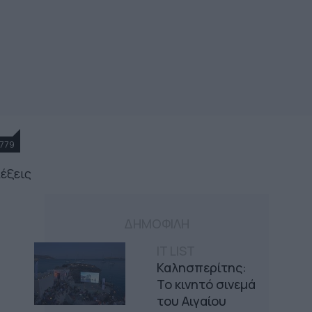
779
λέξεις
ΔΗΜΟΦΙΛΗ
IT LIST
Καλησπερίτης:
Το κινητό σινεμά
του Αιγαίου