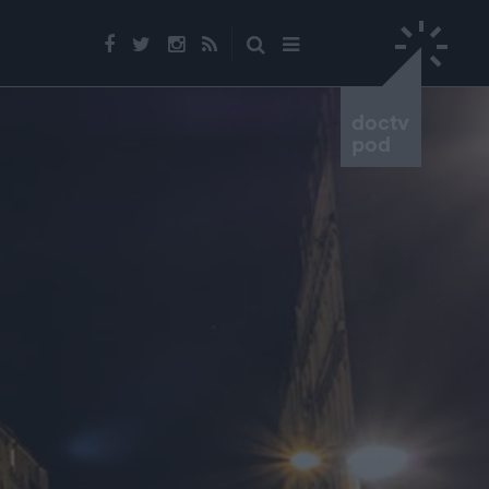
doctv
pod