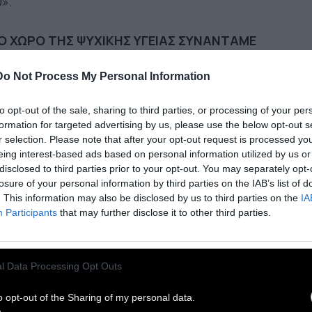
».
Ο ΧΩΡΟ ΤΗΣ ΨΥΧΙΚΗΣ ΥΓΕΙΑΣ ΣΥΝΑΝΤΑΜΕ
ΛΛΕΣ ΦΟΡΕΣ άτομα που έμαθαν –λανθασμένα
Do Not Process My Personal Information
ι χωρίς να καταλάβουν πώς–, ότι αγάπη είναι
 χτυπάς,
και καταλήγουν να παντρεύονται
to opt-out of the sale, sharing to third parties, or processing of your per
οιους που τους χτυπούν προκειμένου να
formation for targeted advertising by us, please use the below opt-out s
θανθούν ότι τους αγαπούν (πολλές
r selection. Please note that after your opt-out request is processed y
eing interest-based ads based on personal information utilized by us or
κοποιημένες γυναίκες υπήρξαν κακοποιημένες
disclosed to third parties prior to your opt-out. You may separately opt-
ατέρες). Για αιώνες κακοποιούσαν ή πλήγωναν
losure of your personal information by third parties on the IAB’s list of
γονείς τα παιδιά τους λέγοντας ότι το κάνουν για
. This information may also be disclosed by us to third parties on the
IA
Participants
that may further disclose it to other third parties.
καλό τους: ”Εμένα με πονάει περισσότερο που
πει να σε δείρω”, λένε συχνά οι γονείς. Και στα
τε σου, δεν είσαι σε θέση να κρίνεις αν είναι ή
l Data Processing Opt Outs
 είναι πράγματι έτσι. Και προσαρμόζεσαι·
άζεις συμπεριφορά. Και εξακολουθείς, πολλές
o opt-out of the Sharing of my personal data.