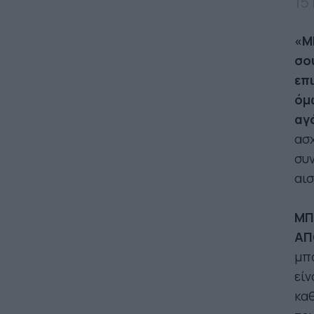
15
«Μ
σο
επ
όμ
αγά
ασχ
συν
αισ
ΜΠ
ΑΠ
μπο
είν
καθ