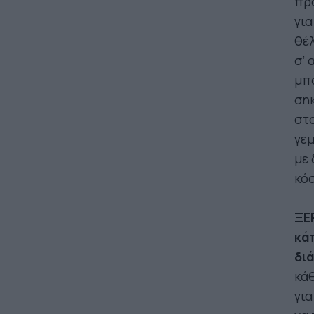
πρά
για
θέλ
σ’ 
μπο
σηκ
στο
γεμ
με 
κό
ΞΕ
κάπ
δι
κάθ
για