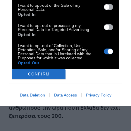
I want to opt-out of the Sale of my
Personal Data.
Opted In
Η Σουηδία έχει επίσης λιγότερα νέα
κρούσματα από τη Νορβηγία, τη Δανία και
I want to opt-out of processing my
Personal Data for Targeted Advertising.
την υπόλοιπη Σκανδιναβία.
Opted In
I want to opt-out of Collection, Use,
Αυτή τη στιγμή, στη λίστα με τα
Retention, Sale, and/or Sharing of my
Personal Data that Is Unrelated with the
επιβεβαιωμένα καθημερινά κρούσματα, η
Purposes for which it was collected.
Opted Out
Ελλάδα και η Σουηδία βρίσκονται στα ίδια
επίπεδα.
CONFIRM
Αλλά στο συνολικό κατάλογο των
Data Deletion
Data Access
Privacy Policy
θυμάτων η Σουηδία πλησιάζει τις 6000
ανθρώπους την ώρα που η Ελλάδα δεν έχει
ξεπεράσει τους 200.