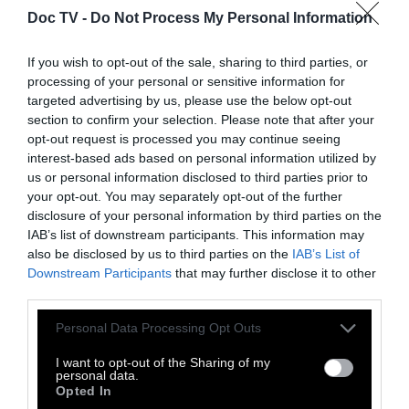
για τις 2 εβδομάδες του Σεπτέμβρη
ήταν
Doc TV -
Do Not Process My Personal Information
22,2 ανά 100.000 κατοίκους την ίδια ώρα
που στην Ισπανία ήταν 279
(σύμφωνα με
If you wish to opt-out of the sale, sharing to third parties, or
processing of your personal or sensitive information for
τον ECDC). Ανάλογα νούμερα προκύπτουν
targeted advertising by us, please use the below opt-out
και στη σύγκριση με άλλες χώρες που
section to confirm your selection. Please note that after your
επέβαλαν καραντίνα την άνοιξη, όπως η
opt-out request is processed you may continue seeing
interest-based ads based on personal information utilized by
Γαλλία, το Βέλγιο ή η Αγγλία.
us or personal information disclosed to third parties prior to
your opt-out. You may separately opt-out of the further
disclosure of your personal information by third parties on the
IAB’s list of downstream participants. This information may
also be disclosed by us to third parties on the
IAB’s List of
Downstream Participants
that may further disclose it to other
third parties.
Personal Data Processing Opt Outs
I want to opt-out of the Sharing of my
personal data.
Opted In