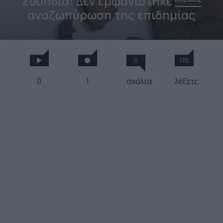
Σουηδία: Δεν εμφανίστηκε
αναζωπύρωση της επιδημίας
0
170
0
1
σχόλια
λέξεις