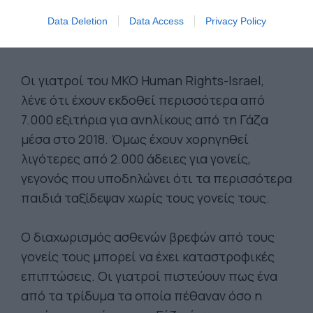
κατάθλιψη»
Data Deletion
Data Access
Privacy Policy
Οι γιατροί του ΜΚΟ Human Rights-Israel,
λένε ότι έχουν εκδοθεί περισσότερα από
7.000 εξιτήρια για ανηλίκους από τη Γάζα
μέσα στο 2018. Όμως έχουν χορηγηθεί
λιγότερες από 2.000 άδειες για γονείς,
γεγονός που υποδηλώνει ότι τα περισσότερα
παιδιά ταξίδεψαν χωρίς τους γονείς τους.
Ο διαχωρισμός ασθενών βρεφών από τους
γονείς τους μπορεί να έχει καταστροφικές
επιπτώσεις. Οι γιατροί πιστεύουν πως ένα
από τα τρίδυμα τα οποία πέθαναν όσο η