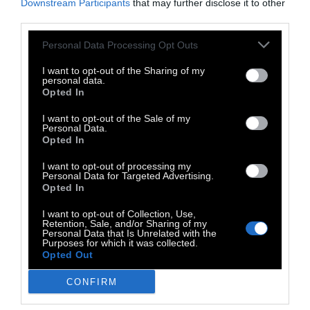
μπορούσε να δει την κόρη της μόνο σε βίντεο
Downstream Participants
that may further disclose it to other
third parties.
κλήσεις. Ενώ το μωρό ήταν έτοιμο για
εξιτήριο από τον Φεβρουάριο, κανένα μέλος
Personal Data Processing Opt Outs
της οικογένειας του δεν ήταν σε θέση να το
I want to opt-out of the Sharing of my
πάρει. Αφού δημοσιογράφοι του Guardian
personal data.
Opted In
προσέγγισαν για σχόλια, οι ισραηλινές αρχές
της επέτρεψαν να ταξιδέψει στην Ιερουσαλήμ
I want to opt-out of the Sale of my
Personal Data.
στις 29 Μαΐου (την ίδια ημέρα που το Ισραήλ
Opted In
ανταποκρίθηκε στο αίτημα του Guardian για
I want to opt-out of processing my
σχολιασμό).
Personal Data for Targeted Advertising.
Opted In
I want to opt-out of Collection, Use,
Retention, Sale, and/or Sharing of my
«Τα νεογνά χρειάζονται
Personal Data that Is Unrelated with the
Purposes for which it was collected.
Opted Out
αγάπη. Οι καρδιακοί ρυθμοί
τους ανεβαίνουν κι έχουν
CONFIRM