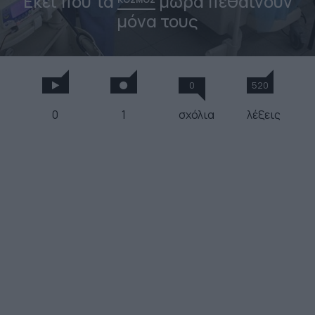
Εκεί που τα
μωρά πεθαίνουν
μόνα τους
0
520
0
1
σχόλια
λέξεις