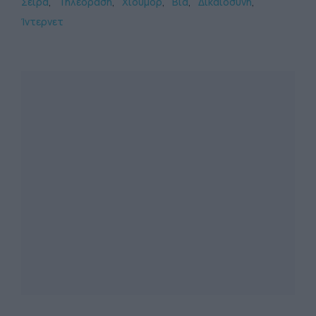
Σειρά
Τηλεόραση
Χιούμορ
Βία
Δικαιοσύνη
Ίντερνετ