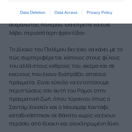
χειρότερο τρόπο. «Δεν του χορηγήθηκε η
Data Deletion
Data Access
Privacy Policy
απαραίτητη προστασία όταν ήταν
αιχμάλωτος πολέμου. Θα έπρεπε να είχε
λάβει περισσότερη φροντίδα».
Το Δίκαιο του Πολέμου δεν έχει να κάνει με το
πώς συμπεριφέρεται κάποιος στους φίλους
του αλλά στους εχθρούς του, ακόμα και σε
εκείνους που έχουν διαπράξει απαίσια
πράγματα. Είναι εύκολο να εντοπίσουμε
περιπτώσεις σαν αυτή του Ράμσι στην
πραγματική ζωή, όπου τύραννοι όπως ο
Σαντάμ Χουσεΐν και ο Μουαμάρ Καντάφι
καταδικάστηκαν σε θάνατο χωρίς να έχουν
περάσει από δίκαιη και ολοκληρωμένη δίκη.