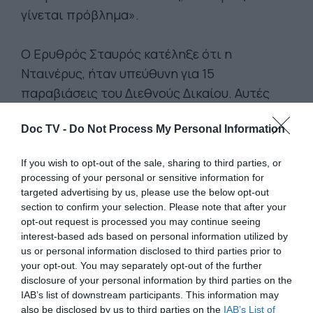
γίνεται πρόβλημα».
Ο Ερυθρός Σταυρός κατέληξε ότι η
Νταινέρυς, ήταν υπεύθυνη για 15
παραβιάσεις του Διεθνούς Δικαίου. Αυτές
περιλαμβάνουν έξι περιπτώσεις χρήσης
Doc TV -
Do Not Process My Personal Information
πολεμικών μέσων που επιφέρουν «περιττούς
τραυματισμούς ή πόνο», κυρίως λόγω της
If you wish to opt-out of the sale, sharing to third parties, or
χρήσης της φωτιάς από τους δράκους.
processing of your personal or sensitive information for
targeted advertising by us, please use the below opt-out
section to confirm your selection. Please note that after your
opt-out request is processed you may continue seeing
Αν και η ανάλυση αυτή
interest-based ads based on personal information utilized by
γίνεται για πλάκα, η
us or personal information disclosed to third parties prior to
your opt-out. You may separately opt-out of the further
Zegenhagen τονίζει ότι το
disclosure of your personal information by third parties on the
IAB’s list of downstream participants. This information may
Δίκαιο του Πολέμου είναι
also be disclosed by us to third parties on the
IAB’s List of