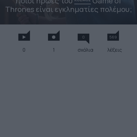
Ποιοι ήρωες του
Game of
Thrones είναι εγκληματίες πολέμου;
0
569
0
1
σχόλια
λέξεις