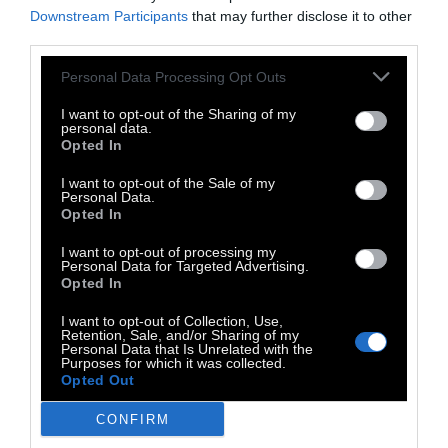
Downstream Participants
that may further disclose it to other
πολύ σοβαρό ζήτημα
third parties.
Personal Data Processing Opt Outs
I want to opt-out of the Sharing of my
personal data.
Όμως υπάρχει κάποιος μεγαλύτερος
Opted In
εγκληματίας πολέμου από τη Μητέρα των
I want to opt-out of the Sale of my
Δράκων: Ο Ράμσι Μπόλτον, ο οποίος μάλιστα
Personal Data.
Opted In
ξεπερνά κατά πολύ όλους τους άλλους, αφού
πραγματοποίησε πάνω από 17 διαφορετικές
I want to opt-out of processing my
Personal Data for Targeted Advertising.
παραβιάσεις του νόμου που ανάμεσα σε άλλα
Opted In
περιλαμβάνουν δολοφονίες χωρίς διακρίσεις,
I want to opt-out of Collection, Use,
βάναυση συμπεριφορά και σεξουαλική
Retention, Sale, and/or Sharing of my
Personal Data that Is Unrelated with the
κακοποίηση. «Ήταν πράγματι ένα τέρας»,
Purposes for which it was collected.
Opted Out
λέει η Zegenhagen. Βέβαια η βία φέρνει βία
κι έτσι δεν είναι έκπληξη που
CONFIRM
αιχμαλωτίστηκε και σκοτώθηκε με τον