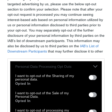
targeted advertising by us, please use the below opt-out
section to confirm your selection. Please note that after your
opt-out request is processed you may continue seeing
interest-based ads based on personal information utilized by
Α' ΠΡΟΣΩΠΟ
us or personal information disclosed to third parties prior to
your opt-out. You may separately opt-out of the further
disclosure of your personal information by third parties on the
Καμύ: Η ποίηση του κόσμου
IAB’s list of downstream participants. This information may
also be disclosed by us to third parties on the
IAB’s List of
Downstream Participants
that may further disclose it to other
«Ολόκληρη η επιστήμη αυτής της γης δε θα
third parties.
με πείσει ποτέ για το ότι αυτός ο κόσμος μου
Personal Data Processing Opt Outs
ανήκει»
I want to opt-out of the Sharing of my
personal data.
4 Νοεμβρίου 2019
Opted In
I want to opt-out of the Sale of my
Personal Data.
Opted In
I want to opt-out of processing my