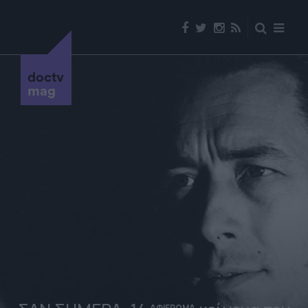
doctv
mag
ΑΦΙΕΡΩΜΑ