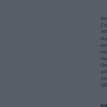
Απο
Στο
191
συγ
για
και
περ
Παν
αλλ
Σί
195
Δι