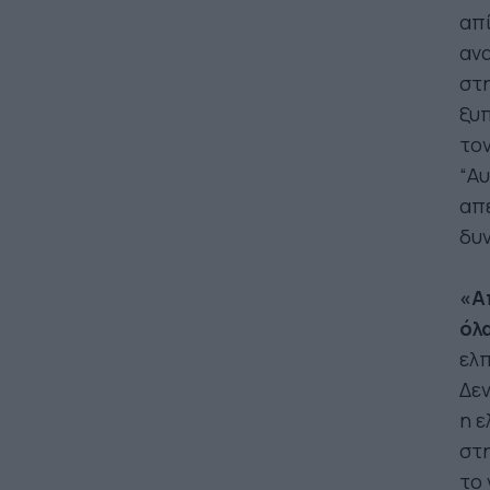
απί
ανα
στη
ξυπ
τον
“Αυ
απε
δυ
«Α
όλα
ελπ
Δεν
η ε
στη
το 