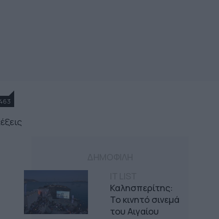
463
λέξεις
ΔΗΜΟΦΙΛΗ
IT LIST
Καλησπερίτης:
Το κινητό σινεμά
του Αιγαίου