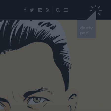
doctv
pod