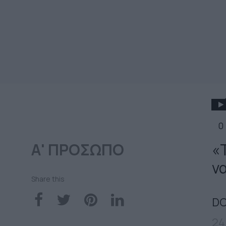
0
Α' ΠΡΟΣΩΠΟ
«Τ
ν
Share this
DO
24