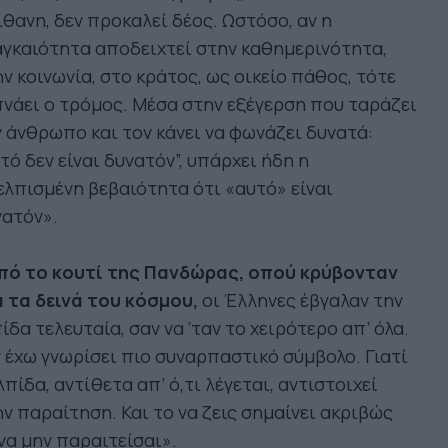
θανη, δεν προκαλεί δέος. Ωστόσο, αν η
γκαιότητα αποδειχτεί στην καθημερινότητα,
ν κοινωνία, στο κράτος, ως οικείο πάθος, τότε
νάει ο τρόμος. Μέσα στην εξέγερση που ταράζει
 άνθρωπο και τον κάνει να φωνάζει δυνατά:
τό δεν είναι δυνατόν”, υπάρχει ήδη η
λπισμένη βεβαιότητα ότι «αυτό» είναι
νατόν».
πό το κουτί της Πανδώρας, οπού κρύβονταν
 τα δεινά του κόσμου,
οι Έλληνες έβγαλαν την
ίδα τε­λευταία, σαν να ‘ταν το χειρότερο απ’ όλα.
 έχω γνω­ρίσει πιο συναρπαστικό σύμβολο. Γιατί
λπίδα, αντί­θετα απ’ ό,τι λέγεται, αντιστοιχεί
ν παραίτηση. Και το να ζεις σημαίνει ακριβώς
να μην παραιτείσαι».