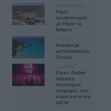
ΠΡΟΠΑΓΑΝΔΑ
Κύριε
πρωθυπουργέ,
με πήραν τα
δάκρυα
IT LIST
Νησάκια με
ακτοπλοϊκά έως
13 ευρώ
CULTURE
Στέγη: Διεθνή
ονόματα,
παγκόσμιες
πρεμιέρες, νέοι
χώροι για τη νέα
σεζόν