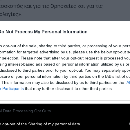
οσκοπός και για τις θρησκείες και για τις
ολογίες».
 παράλογος άνθρωπος εξαντλεί τα πάντα και
Do Not Process My Personal Information
ντλείται.
Το παράλογο είναι το πιο παράφορο
ος του, αυτό που του επιτρέπει να συνεχίζει
to opt-out of the sale, sharing to third parties, or processing of your per
formation for targeted advertising by us, please use the below opt-out s
 ατομική του προσπάθεια· και τούτο, γιατί ξέρει
r selection. Please note that after your opt-out request is processed y
 σ’ αυτήν την πραγματικότητα και σ’ αυτήν την
eing interest-based ads based on personal information utilized by us or
ημερινή εξέγερση το παράλογο αναδεικνύεται
disclosed to third parties prior to your opt-out. You may separately opt-
losure of your personal information by third parties on the IAB’s list of
η μόνη του αλήθεια, η οποία αποτελεί
. This information may also be disclosed by us to third parties on the
IA
υτοχρόνως και πρόκληση».
Participants
that may further disclose it to other third parties.
την εμπειρία του παράλογου, η δυστυχία
ορά μεμονωμένα στο άτομο.
Όταν όμως
l Data Processing Opt Outs
ηλωθεί η εξέγερση ως κίνημα, η δυστυχία γίνεται
o opt-out of the Sharing of my personal data.
ειδητά αθροιστική: είναι συλλογική. Ποιά