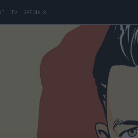
ST
TV
SPECIALS