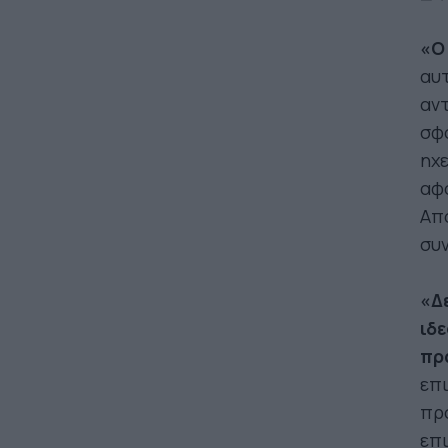
«Ο
αυτ
αντ
σφο
ηχε
αφο
Απο
συ
«Δ
ιδ
πρ
επ
προ
επι