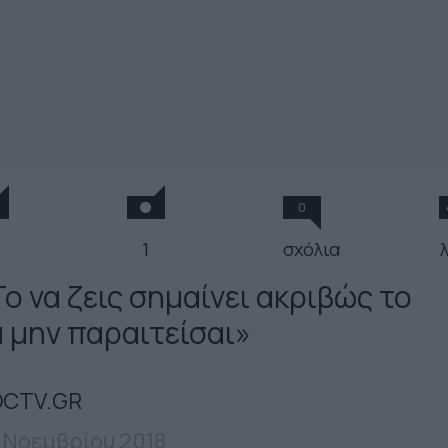
0
1
σχόλια
ο να ζεις σημαίνει ακριβώς το
α μην παραιτείσαι»
CTV.GR
 Νοεμβρίου 2018