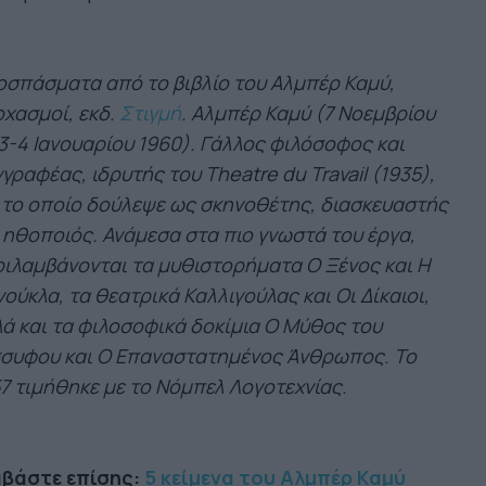
σπάσματα από το βιβλίο του Αλμπέρ Καμύ,
χασμοί, εκδ.
Στιγμή
. Αλμπέρ Καμύ (7 Νοεμβρίου
3-4 Ιανουαρίου 1960). Γάλλος φιλόσοφος και
γραφέας, ιδρυτής του Theatre du Travail (1935),
 το οποίο δούλεψε ως σκηνοθέτης, διασκευαστής
 ηθοποιός. Ανάμεσα στα πιο γνωστά του έργα,
ιλαμβάνονται τα μυθιστορήματα Ο Ξένος και Η
ούκλα, τα θεατρικά Καλλιγούλας και Οι Δίκαιοι,
ά και τα φιλοσοφικά δοκίμια Ο Μύθος του
σσυφου και Ο Επαναστατημένος Άνθρωπος. Το
7 τιμήθηκε με το Νόμπελ Λογοτεχνίας.
αβάστε επίσης:
5 κείμενα του Αλμπέρ Καμύ