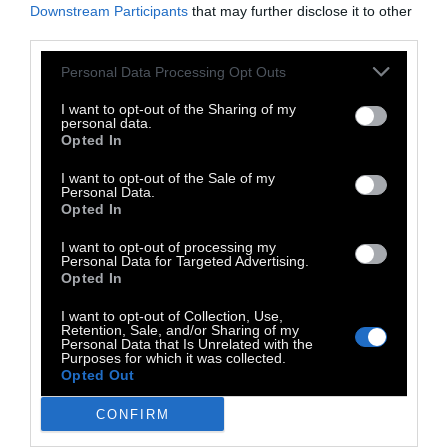
Downstream Participants
that may further disclose it to other
third parties.
Personal Data Processing Opt Outs
I want to opt-out of the Sharing of my
personal data.
Opted In
I want to opt-out of the Sale of my
Personal Data.
Opted In
I want to opt-out of processing my
Personal Data for Targeted Advertising.
Opted In
I want to opt-out of Collection, Use,
Retention, Sale, and/or Sharing of my
Personal Data that Is Unrelated with the
Αν ο χρόνος κυλά τόσο γρήγορα,
είναι γιατί
Purposes for which it was collected.
Opted Out
δεν τον μετράμε με αναγνωριστικά ορόσημα.
Το ίδιο και με το φεγγάρι, στο ζενίθ και
CONFIRM
χαμηλά στον ορίζοντα. Γι’ αυτό ακριβώς τα