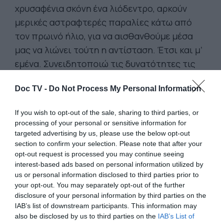
χρυσαφένια σκόνη ένα λιόδεντρο, αρκούν
μερικές αστραφτερές παραλίες κάτω από
τον πρωινό ήλιο, για να αισθανθούμε μέσα
μας να λιώνει τούτη η αντίσταση. Έτσι και μ’
εμένα. Συνειδητοποιώ τις δυνατότητες τις
οποίες δια-θέτω. Κάθε λεπτό ζωής φέρνει
Doc TV -
Do Not Process My Personal Information
μέσα του την αξία του θαύματος και το
πρόσωπο της αιώνιας νιότης.
If you wish to opt-out of the sale, sharing to third parties, or
processing of your personal or sensitive information for
targeted advertising by us, please use the below opt-out
section to confirm your selection. Please note that after your
opt-out request is processed you may continue seeing
interest-based ads based on personal information utilized by
us or personal information disclosed to third parties prior to
your opt-out. You may separately opt-out of the further
disclosure of your personal information by third parties on the
IAB’s list of downstream participants. This information may
also be disclosed by us to third parties on the
IAB’s List of