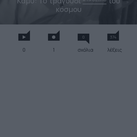
Καμύ: Το τραγούδι
του
κόσμου
0
374
0
1
σχόλια
λέξεις