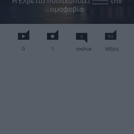
Η Ελβετία ποινικοποιεί
την
ομοφοβία
0
152
0
1
σχόλια
λέξεις