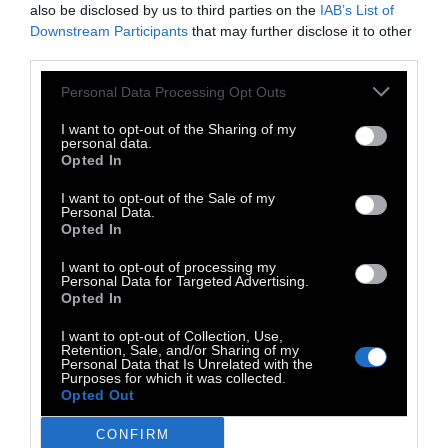
κατάταξη όσον αφορά τα δικαιώματα των
also be disclosed by us to third parties on the
IAB’s List of
LGBT ατόμων. Συγκεκριμένα το 2017, έπεσε
Downstream Participants
that may further disclose it to other
third parties.
τρεις θέσεις στην
κατάταξη
του δείκτη
Rainbow Index. Η νέα απόφαση ίσως να την
Personal Data Processing Opt Outs
κάνει να ξανακερδίσει το χαμένο έδαφος.
I want to opt-out of the Sharing of my
personal data.
Opted In
«Η ομοφοβία δεν είναι γνώμη. Είναι ένα
έγκλημα»
λέει ο εθνικός σύμβουλος Mathias
I want to opt-out of the Sale of my
Personal Data.
Reynard που ηγήθηκε της εκστρατείας για
Opted In
την αλλαγή του αντιρατσιστικού νόμου. «Η
I want to opt-out of processing my
νίκη στέλνει ένα ισχυρό μήνυμα. Έχω ήδη
Personal Data for Targeted Advertising.
Opted In
λάβει εκατοντάδες αντιδράσεις». Αυτή την
περίοδο ο Reynard δουλεύει με στόχο τη
I want to opt-out of Collection, Use,
Retention, Sale, and/or Sharing of my
νομιμοποίηση του γάμου μεταξύ ομόφυλων
Personal Data that Is Unrelated with the
Purposes for which it was collected.
ζευγαριών μέσα στο 2019.
Opted Out
CONFIRM