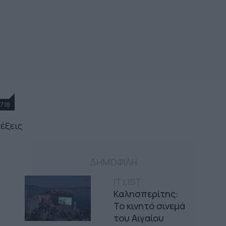
718
λέξεις
ΔΗΜΟΦΙΛΗ
IT LIST
Καλησπερίτης:
Το κινητό σινεμά
του Αιγαίου