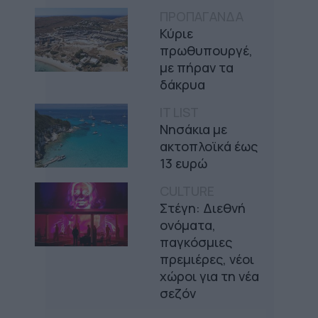
ΠΡΟΠΑΓΑΝΔΑ
Κύριε
πρωθυπουργέ,
με πήραν τα
δάκρυα
IT LIST
Νησάκια με
ακτοπλοϊκά έως
13 ευρώ
CULTURE
Στέγη: Διεθνή
ονόματα,
παγκόσμιες
πρεμιέρες, νέοι
χώροι για τη νέα
σεζόν