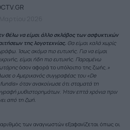
CTV.GR
 Μαρτίου 2026
ν θέλω να είμαι άλλο σκλάβος των ασφυκτικών
αιτήσεων της λογοτεχνίας.
Θα είμαι καλά χωρίς
γράφω. Ίσως ακόμα πιο ευτυχής. Για να είμαι
ικρινής, είμαι ήδη πιο ευτυχής. Παραμένω
ωτάρης
όσον αφορά το υπόλοιπο της ζωής.
»
λωσε ο Αμερικανός συγγραφέας του
«De
fundis»
όταν ανακοίνωσε ότι σταματά τη
γραφή μυθιστορημάτων. Ήταν επτά χρόνια πριν
ει από τη ζωή.
 αριθμός των αναγνωστών εξαφανίζεται όπως οι