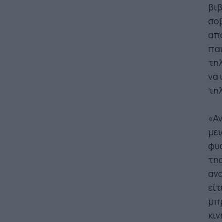
βιβ
σο
απ
παι
τηλ
να 
τη
«Α
μει
φυσ
της
ανα
είτ
μπ
κιν