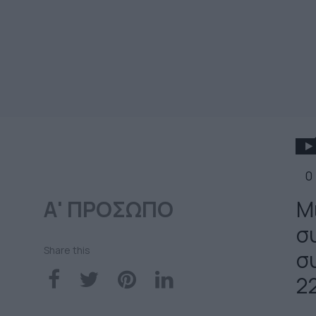
0
Α' ΠΡΟΣΩΠΟ
Μ
σ
Share this
σ
2