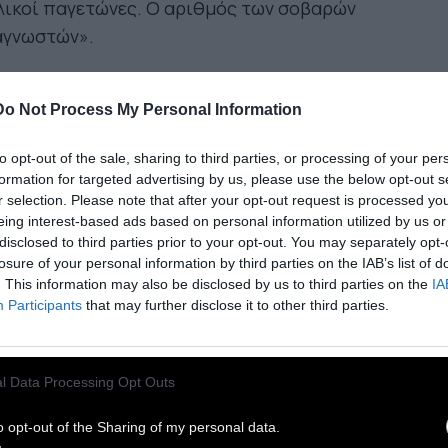
λικοί παγετώνες. Ο αριθμός των σοβαρών
αγνωστών».
Οι μεγάλοι συγγραφείς ήταν οι
Do Not Process My Personal Information
ιοι της φαντασίας. Ηθελα κι
ώ να είμαι άγιος»
to opt-out of the sale, sharing to third parties, or processing of your per
formation for targeted advertising by us, please use the below opt-out s
r selection. Please note that after your opt-out request is processed y
eing interest-based ads based on personal information utilized by us or
disclosed to third parties prior to your opt-out. You may separately opt-
losure of your personal information by third parties on the IAB’s list of
ήκω σε μία γενιά αμερικανών συγγραφέων που
. This information may also be disclosed by us to third parties on the
IA
Participants
that may further disclose it to other third parties.
νήθηκαν τη δεκαετία του ’30, μετά τον
ινγουεϊ- «μεθυσμένων» από τον καλλιτεχνικό
ο του Γκυστάβ Φλωμπέρ, το ηθικό βάθος του
l Data Processing Opt Outs
ζεφ Κόνραντ, το μεγαλείο σύνθεσης του Χενρι
ιμς- οι οποίοι πίστευαν ότι έβαζαν πλώρη για
o opt-out of the Sharing of my personal data.