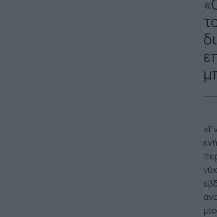
«
τ
δ
επ
μ
«Εν
ενή
περ
νύχ
εβδ
ανα
μισ