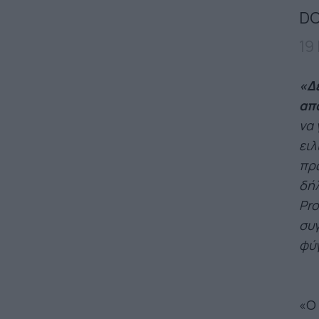
DO
19
«Δε
απ
να 
ειλ
πρ
δή
Pro
συγ
φύγ
«Ο