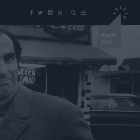
doctv
pod