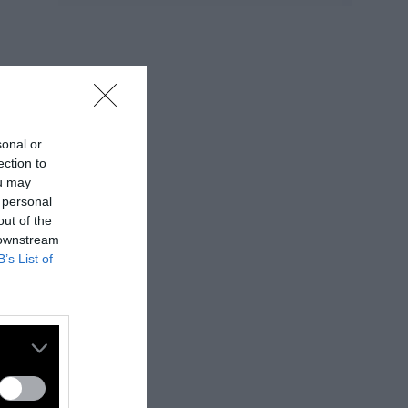
sonal or
ection to
ou may
 personal
out of the
 downstream
B’s List of