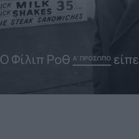
Ο Φίλιπ Ροθ
είπε
Α' ΠΡΟΣΩΠΟ