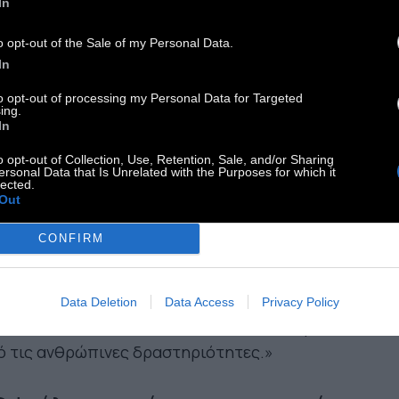
 ιερή αποστολή. Οι μεγάλοι συγγραφείς ήταν οι
In
οι της φαντασίας. Ηθελα κι εγώ να είμαι άγιος».
o opt-out of the Sale of my Personal Data.
In
αν αποφασίζει κανείς να «γίνει συγγραφέας»,
to opt-out of processing my Personal Data for Targeted
 έχει την παραμικρή ιδέα του τι είναι η
ing.
κεκριμένη δουλειά. Οταν ξεκινά, γράφει
In
όρμητα από την περιορισμένη εμπειρία του,
o opt-out of Collection, Use, Retention, Sale, and/or Sharing
ersonal Data that Is Unrelated with the Purposes for which it
ο από τον «γραπτό», όσο και από τον «άγραφο»
lected.
μο. Είναι γεμάτος αφελή υπερβολή. «Είμαι
Out
γγραφέας!». Όπως το επιφώνημα «είμαι
CONFIRM
στής!». Το να δουλεύεις ωστόσο σχεδόν κάθε
α επί πενήντα χρόνια- είτε είσαι συγγραφέας,
ε εραστής- αποδεικνύεται τελικά πολύ
Data Deletion
Data Access
Privacy Policy
ιτητική δουλειά και δύσκολα η πιο ευχάριστη
ό τις ανθρώπινες δραστηριότητες.»