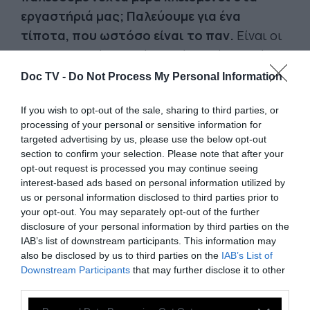
εργαστήριά μας; Παλεύουμε για ένα
τίποτα, που ωστόσο είναι το παν.
Είναι οι
δημοκρατικοί θεσμοί, που όλα δείχνουν ότι
δεν θ’ αντέξουν για πολύ. Είναι η ποιότητα,
Doc TV -
Do Not Process My Personal Information
που γι’ αυτή δεν δίνει κανείς πεντάρα. Είναι η
If you wish to opt-out of the sale, sharing to third parties, or
οντότητα του ατόμου, που βαίνει προς την
processing of your personal or sensitive information for
ολική της έκλειψη. Είναι η ανεξαρτησία των
targeted advertising by us, please use the below opt-out
μικρών λαών, που έχει καταντήσει ήδη ένα
section to confirm your selection. Please note that after your
opt-out request is processed you may continue seeing
γράμμα νεκρό. Είναι η αμάθεια και το σκότος.
interest-based ads based on personal information utilized by
Ότι οι λεγόμενοι «πρακτικοί άνθρωποι»
us or personal information disclosed to third parties prior to
-κατά πλειονότητα, οι σημερινοί αστοί- μας
your opt-out. You may separately opt-out of the further
disclosure of your personal information by third parties on the
κοροϊδεύουν, είναι χαρακτηριστικό.
IAB’s list of downstream participants. This information may
also be disclosed by us to third parties on the
IAB’s List of
Εκείνοι βλέπουν το τίποτα. Εμείς το πάν.
Downstream Participants
that may further disclose it to other
third parties.
Που βρίσκεται η αλήθεια, θα φανεί μια
μέρα, όταν δεν θα μαστε πια εδώ. Θα είναι,