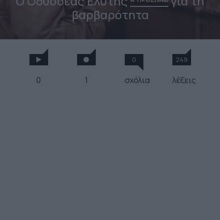
Ο Οδυσσέας Ελύτης
για τη
βαρβαρότητα
0
249
0
1
σχόλια
λέξεις