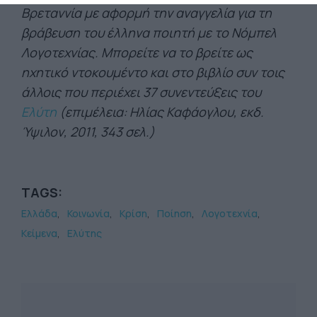
Βρεταννία με αφορμή την αναγγελία για τη
βράβευση του έλληνα ποιητή με το Νόμπελ
Λογοτεχνίας. Μπορείτε να το βρείτε ως
ηχητικό ντοκουμέντο και στο βιβλίο συν τοις
άλλοις που περιέχει 37 συνεντεύξεις του
Ελύτη
(επιμέλεια: Ηλίας Καφάογλου, εκδ.
Ύψιλον, 2011, 343 σελ.)
TAGS:
Ελλάδα
Κοινωνία
Κρίση
Ποίηση
Λογοτεχνία
Κείμενα
Ελύτης