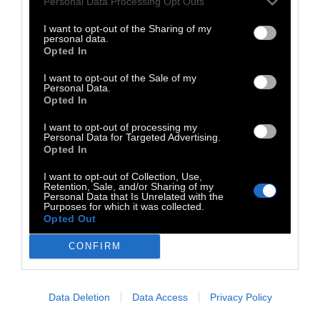
Personal Data Processing Opt Outs
όμως, εάν αξίζει, το έργο κάποιου απ’
I want to opt-out of the Sharing of my
όλους εμάς. Και αυτό θα σώσει την τιμή
personal data.
Opted In
όλων μας -και της εποχής μας.»
I want to opt-out of the Sale of my
Personal Data.
Opted In
I want to opt-out of processing my
Personal Data for Targeted Advertising.
Opted In
I want to opt-out of Collection, Use,
Retention, Sale, and/or Sharing of my
Personal Data that Is Unrelated with the
Purposes for which it was collected.
Opted Out
CONFIRM
Από τη συνέντευξη Τύπου που δόθηκε στις 19
Data Deletion
Data Access
Privacy Policy
Οκτωβρίου 1979, στο ξενοδοχείο Μεγάλη