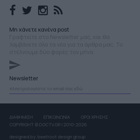
Mη χάνετε κανένα post
Γραφτείτε στο Newsletter μας, και θα
λαμβάνετε όλα τα νέα για τα άρθρα μας. Το
στέλνουμε δύο φορές τον μήνα.
Newsletter
ΔΙΑΦΗΜΙΣΗ
ΕΠΙΚΟΙΝΩΝΙΑ
ΟΡΟΙ ΧΡΗΣΗΣ
COPYRIGHT © DOCTV.GR | 2010-2026
designed by: beetroot design group