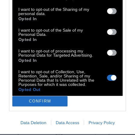
I want to opt-out of the Sharing of my
ΠΟΤΙΖΟΥΜΕ ΣΥΜΦΩΝΑ ΜΕ ΤΟΝ ΤΥΠΟ ΤΟΥ
personal data.
Opted In
ΕΔΑΦΟΥΣ:
Τα αμμώδη εδάφη χρειάζονται
πιο συχνά πότισμα απ’ ό,τι τα πιο βαριά
I want to opt-out of the Sale of my
Personal Data.
εδάφη. Η Royal Horticultural Society
Opted In
συμβουλεύει πως για να συνεχίσουν να
I want to opt-out of processing my
μεγαλώνουν τα φυτά μας στο έδαφος,
Personal Data for Targeted Advertising.
Opted In
χρειάζονται μέχρι 24 λίτρα ανά τετραγωνικό
μέτρο, κάθε 5 έως 10 ημέρες.
I want to opt-out of Collection, Use,
Retention, Sale, and/or Sharing of my
Personal Data that Is Unrelated with the
Purposes for which it was collected.
Opted Out
ΠΟΤΙΖΟΥΜΕ ΜΕ ΤΑ ΣΩΣΤΑ ΕΡΓΑΛΕΙΑ ΚΑΙ
CONFIRM
ΤΕΧΝΙΚΗ:
Τα ποτιστήρια και το λάστιχο μας
βοηθούν να ρίξουμε όσο νερό χρειάζεται
κατευθείαν στη βάση του φυτού, αφήνοντας
Data Deletion
Data Access
Privacy Policy
την ευρύτερη περιοχή σχετικά στεγνή -