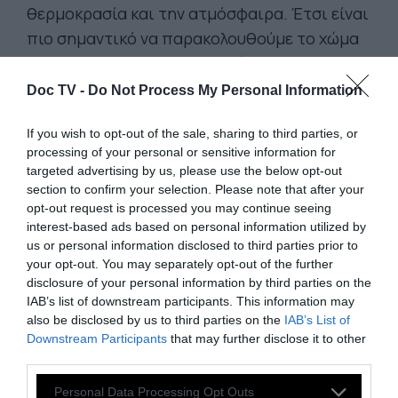
θερμοκρασία και την ατμόσφαιρα. Έτσι είναι
πιο σημαντικό να παρακολουθούμε το χώμα
και την κατάσταση των φυτών προτού τα
ποτίσουμε. Το χώμα μπορεί να δείχνει
Doc TV -
Do Not Process My Personal Information
στεγνό στην επιφάνειά του, γι' αυτό
If you wish to opt-out of the sale, sharing to third parties, or
εξετάζουμε τι γίνεται μερικά εκατοστά πιο
processing of your personal or sensitive information for
κάτω. Αν είναι νωπό, τότε δεν υπάρχει λόγος
targeted advertising by us, please use the below opt-out
ποτίσματος. Κάποια είδη χώματος ίσως να
section to confirm your selection. Please note that after your
opt-out request is processed you may continue seeing
μη δείχνουν τόσο στεγνά, όμως το φυτό να
interest-based ads based on personal information utilized by
χρειάζεται πότισμα. Έτσι, αν τα φύλλα των
us or personal information disclosed to third parties prior to
φυτών σκουρύνουν ή αρχίσουν να κοιτάνε
your opt-out. You may separately opt-out of the further
disclosure of your personal information by third parties on the
προς τα κάτω, τότε μάλλον χρειάζονται λίγο
IAB’s list of downstream participants. This information may
νεράκι. Είναι προτιμότερο επίσης να
also be disclosed by us to third parties on the
IAB’s List of
ποτίζουμε το απόγευμα και όχι τις ώρες με
Downstream Participants
that may further disclose it to other
third parties.
έντονη ηλιοφάνεια, διότι έτσι εξατμίζεται
λιγότερο νερό.
Personal Data Processing Opt Outs