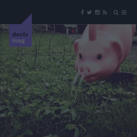
doctv
mag