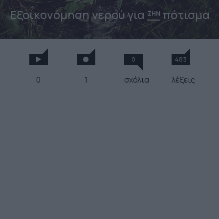
Εξοικονόμηση νερού για
πότισμα
ΖΗΝ
0
483
0
1
σχόλια
λέξεις