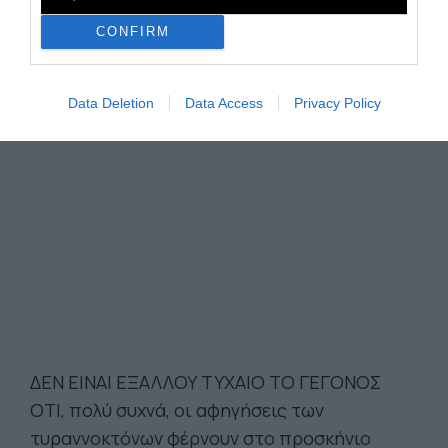
CONFIRM
Data Deletion
Data Access
Privacy Policy
ΔΕΝ ΕΙΝΑΙ ΕΞΑΛΛΟΥ ΤΥΧΑΙΟ ΤΟ ΓΕΓΟΝΟΣ
ΟΤΙ, πολύ συχνά, οι αφηγήσεις των
τυραννοκτόνων φέρνουν στο προσκήνιο