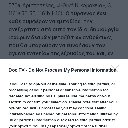
576a, Αριστοτέλης, «Ηθικά Νικομάχεια», Θ,
1161a 30-35, 1161b 1-10).
O τύραννος έχει
κάθε συμφέρον να εμποδίσει την,
ανεξάρτητα από αυτό τον ίδιο, δημιουργία
ισχυρών δεσμών μεταξύ των ανθρώπων,
που θα μπορούσαν να ευνοήσουν τον
αγώνα εναντίον της εξουσίας του
και, εν
πάση περιπτώσει, τη σύσταση μέσα στην
κοινωνία ενός κέντρου αναφοράς που
Doc TV -
Do Not Process My Personal Information
διαφεύγει του ελέγχου του.
If you wish to opt-out of the sale, sharing to third parties, or
processing of your personal or sensitive information for
ΜΠΟΡΟΥΜΕ ΝΑ ΔΟΥΜΕ ΤΟ ΠΡΑΓΜΑ από μια
targeted advertising by us, please use the below opt-out
μακιαβέλεια σκοπιά -δεν λέω μακιαβελική-,
section to confirm your selection. Please note that after your
opt-out request is processed you may continue seeing
θέτοντας το ερώτημα του
πώς πρέπει να
interest-based ads based on personal information utilized by
ενεργήσει ο τύραννος για να κυβερνήσει.
us or personal information disclosed to third parties prior to
Απάντηση: πρέπει να καταστρέψει τις
your opt-out. You may separately opt-out of the further