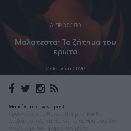
Α' ΠΡΟΣΩΠΟ
Μαλατέστα: Το ζήτημα του
έρωτα
27 Ιουλίου 2026
Mη χάνετε κανένα post
Γραφτείτε στο Newsletter μας, και θα
λαμβάνετε όλα τα νέα για τα άρθρα μας. Το
στέλνουμε δύο φορές τον μήνα.