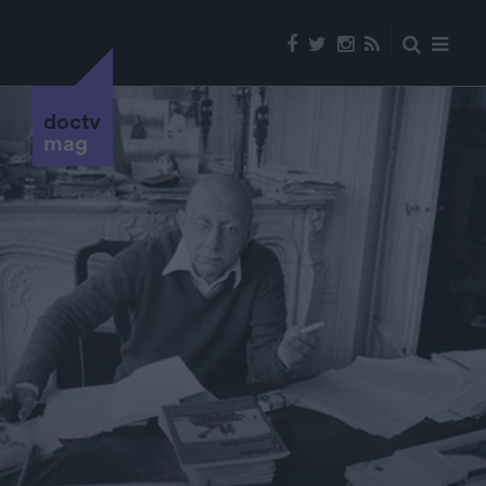
doctv
mag