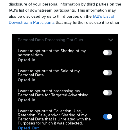
disclosure of your personal information by third parties on the
φιλικές σχέσεις.
Ας μεταθέσουμε το
IAB’s list of downstream participants. This information may
ερώτημα στην εποχή μας: τι χρειάζεται ένα
also be disclosed by us to third parties on the
IAB’s List of
ολοκληρωτικό καθεστώς για να εξασφαλίσει
Downstream Participants
that may further disclose it to other
third parties.
τη θέση του; Να διαρρήξει με κάθε τρόπο
όλες τις ανεξάρτητες από αυτό σχέσεις μέσα
Personal Data Processing Opt Outs
στην κοινωνία, να καταφέρει να
I want to opt-out of the Sharing of my
κονιορτοποιήσει το λαό και να καταστήσει
personal data.
Opted In
μοναδικό κέντρο αναφοράς και ενοποίησης
τους την ίδια την εξουσία.
I want to opt-out of the Sale of my
Personal Data.
Opted In
I want to opt-out of processing my
Personal Data for Targeted Advertising.
Opted In
I want to opt-out of Collection, Use,
Retention, Sale, and/or Sharing of my
Personal Data that Is Unrelated with the
Purposes for which it was collected.
Opted Out