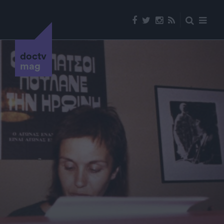
doctv
mag