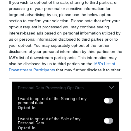
If you wish to opt-out of the sale, sharing to third parties, or
processing of your personal or sensitive information for
targeted advertising by us, please use the below opt-out
section to confirm your selection. Please note that after your
opt-out request is processed you may continue seeing
interest-based ads based on personal information utilized by
us or personal information disclosed to third parties prior to
your opt-out. You may separately opt-out of the further
disclosure of your personal information by third parties on the
IAB’s list of downstream participants. This information may
also be disclosed by us to third parties on the
IAB’s List of
Downstream Participants
that may further disclose it to other
third parties.
Aπόσπασμα από το ποίημα «25 Μαΐου» (Τρία
Κλικ Αριστερά, 1978). Η Κατερίνα Γώγου
Personal Data Processing Opt Outs
γεννήθηκε στην Αθήνα την 1η Ιουνίου 1940.
I want to opt-out of the Sharing of my
Στις αρχές της δεκαετίας του '50 έκανε την
personal data.
Opted In
πρώτη της εμφάνιση στον κινηματογράφο και
10 χρόνια αργότερα εμφανίστηκε στο θέατρο
I want to opt-out of the Sale of my
Personal Data.
με το θίασο του Ντίνου Ηλιόπουλου. Το 1977
Opted In