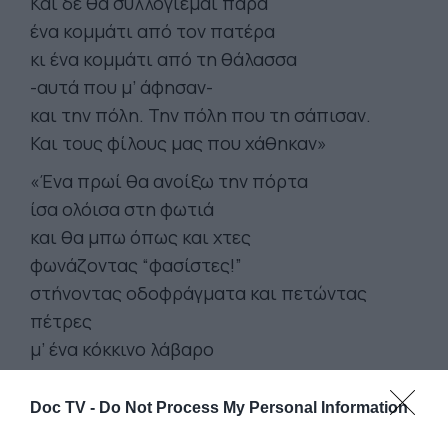
Και δε θα συλλογιέμαι παρά
ένα κομμάτι από τον πατέρα
κι ένα κομμάτι από τη θάλασσα
-αυτά που μ’ άφησαν-
και την πόλη. Την πόλη που τη σάπισαν.
Και τους φίλους μας που χάθηκαν»
«Ένα πρωί θα ανοίξω την πόρτα
ίσα ολόισα στη φωτιά
και θα μπω όπως και χτες
φωνάζοντας “φασίστες!”
στήνοντας οδοφράγματα και πετώντας
πέτρες
μ’ ένα κόκκινο λάβαρο
ψηλά να γυαλίζει στον ήλιο»
Doc TV -
Do Not Process My Personal Information