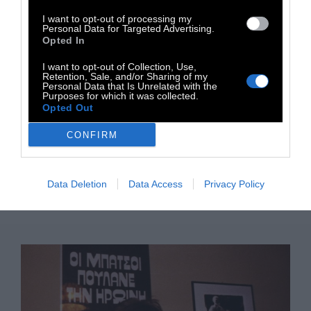
στο Φεστιβάλ Θεσσαλονίκης κέρδισε το
I want to opt-out of processing my
βραβείο Α' Γυναικείου Ρόλου για την ταινία «Το
Personal Data for Targeted Advertising.
Opted In
βαρύ πεπόνι». Με τη στροφή της στην ποίηση
I want to opt-out of Collection, Use,
έγινε γνωστή για τους αντισυμβατικούς
Retention, Sale, and/or Sharing of my
Personal Data that Is Unrelated with the
στίχους και τις ιδέες της. Γνωστότερα βιβλία
Purposes for which it was collected.
με ποιήματά της «Τρία κλικ αριστερά»,
Opted Out
«Ιδιώνυμο», «Απόντες», από τις εκδόσεις
CONFIRM
Καστανιώτη. Αυτοκτόνησε στις 3 Οκτωβρίου
1993 στο διαμέρισμα της μητέρας της στο
Μεταξουργείο, όπου είχε αποσυρθεί.
Data Deletion
Data Access
Privacy Policy