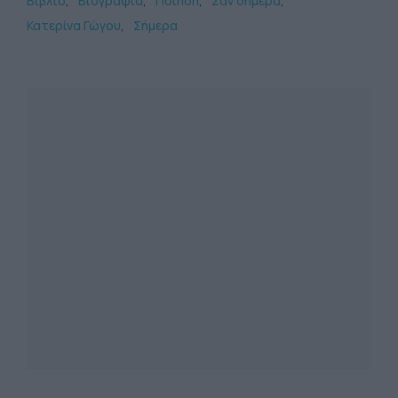
Βιβλίο
Βιογραφία
Ποίηση
Σαν σήμερα
Κατερίνα Γώγου
Σήμερα