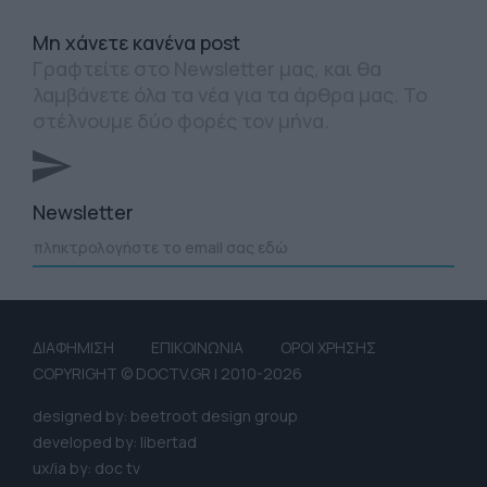
Mη χάνετε κανένα post
Γραφτείτε στο Newsletter μας, και θα
λαμβάνετε όλα τα νέα για τα άρθρα μας. Το
στέλνουμε δύο φορές τον μήνα.
Newsletter
ΔΙΑΦΗΜΙΣΗ
ΕΠΙΚΟΙΝΩΝΙΑ
ΟΡΟΙ ΧΡΗΣΗΣ
COPYRIGHT © DOCTV.GR | 2010-2026
designed by: beetroot design group
developed by: libertad
ux/ia by: doc tv