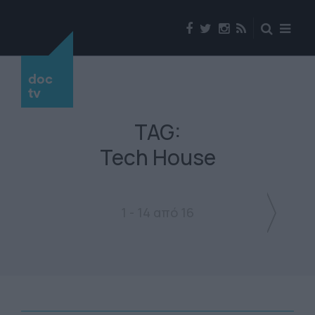
doc
tv
TAG:
Tech House
1 - 14 από 16