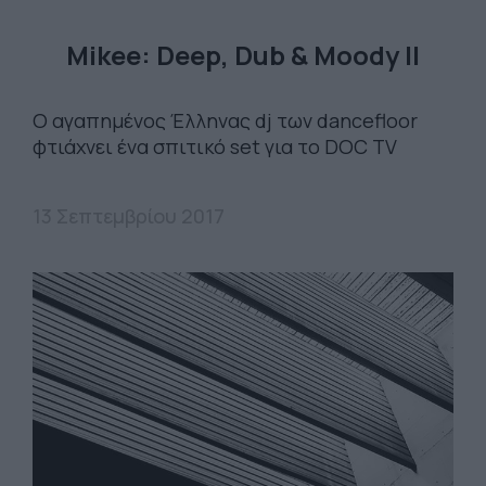
Mikee: Deep, Dub & Moody II
O αγαπημένος Έλληνας dj των dancefloor
φτιάχνει ένα σπιτικό set για το DOC TV
13 Σεπτεμβρίου 2017