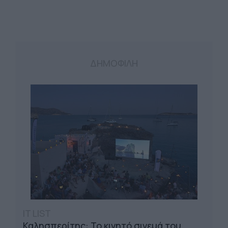
ΔΗΜΟΦΙΛΗ
IT LIST
Καλησπερίτης: Το κινητό σινεμά του