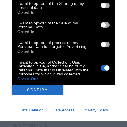
I want to opt-out of the Sharing of my
personal data.
Opted In
I want to opt-out of the Sale of my
Personal Data.
Opted In
I want to opt-out of processing my
Personal Data for Targeted Advertising.
Opted In
I want to opt-out of Collection, Use,
UPTEMPO
Retention, Sale, and/or Sharing of my
Personal Data that Is Unrelated with the
Purposes for which it was collected.
Opted Out
Dj Fo: Blue Dawn
CONFIRM
Η Ελληνίδα dj μιξάρει ένα mellow tech set
για τους docers
Data Deletion
Data Access
Privacy Policy
11 Μαρτίου 2016