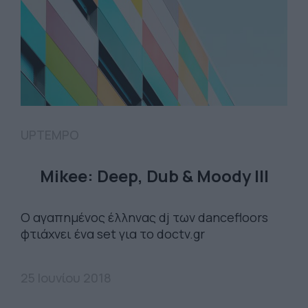
UPTEMPO
Mikee: Deep, Dub & Moody III
O αγαπημένος έλληνας dj των dancefloors
φτιάχνει ένα set για το doctv.gr
25 Ιουνίου 2018