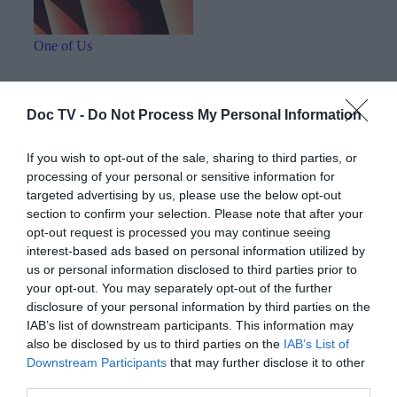
H Fo (aka
Φώφη Τσεσμελή
) είναι dj,
δημοσιογράφος, ραδιοφωνικός παραγωγός,
Doc TV -
Do Not Process My Personal Information
ακτιβίστρια και αγαπημένη μας φίλη. Θα την
If you wish to opt-out of the sale, sharing to third parties, or
ακούσετε κάθε Παρασκευή στο backstage του
processing of your personal or sensitive information for
θρυλικού club Sodade στο Γκάζι, όπου είναι
targeted advertising by us, please use the below opt-out
resident τα τελευταία χρόνια.
section to confirm your selection. Please note that after your
opt-out request is processed you may continue seeing
interest-based ads based on personal information utilized by
us or personal information disclosed to third parties prior to
your opt-out. You may separately opt-out of the further
disclosure of your personal information by third parties on the
IAB’s list of downstream participants. This information may
also be disclosed by us to third parties on the
IAB’s List of
Downstream Participants
that may further disclose it to other
third parties.