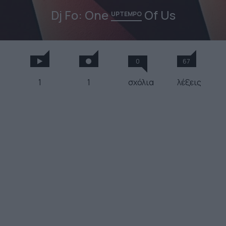
Dj Fo: One
Of Us
UPTEMPO
0
67
1
1
σχόλια
λέξεις