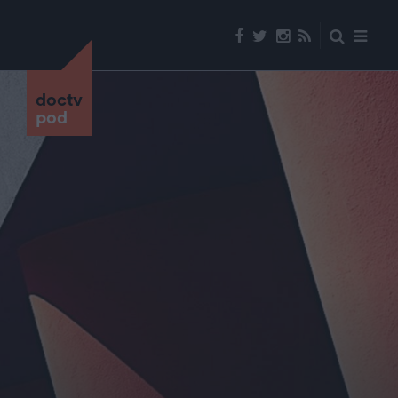
doctv
pod