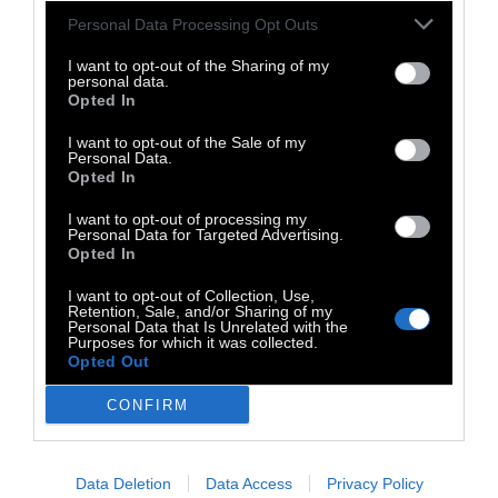
Personal Data Processing Opt Outs
I want to opt-out of the Sharing of my
personal data.
Opted In
Aκούστε μουσική στο pod.radio του DOC TV.
I want to opt-out of the Sale of my
Personal Data.
Χρησιμοποιήστε το pop up παράθυρο ώστε
Opted In
να μη σταματήσει το player όταν βγείτε από τη
I want to opt-out of processing my
σελίδα
Personal Data for Targeted Advertising.
Opted In
I want to opt-out of Collection, Use,
Retention, Sale, and/or Sharing of my
Personal Data that Is Unrelated with the
Purposes for which it was collected.
Opted Out
TAGS:
CONFIRM
Μουσική
Electronica
IDM
Deep House
Tech House
Data Deletion
Data Access
Privacy Policy