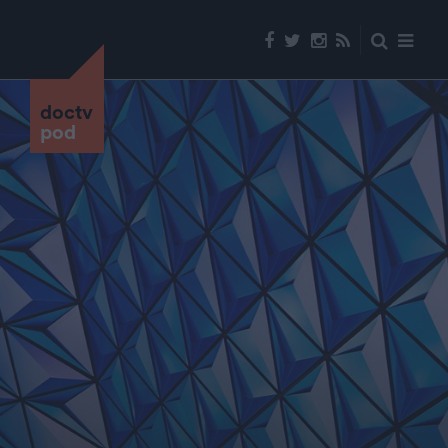
doctv
pod