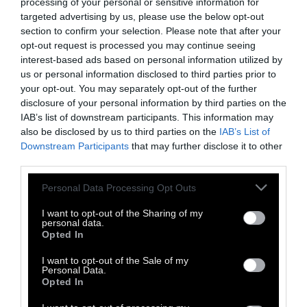
processing of your personal or sensitive information for
targeted advertising by us, please use the below opt-out
section to confirm your selection. Please note that after your
opt-out request is processed you may continue seeing
O Andy Es είναι Dj και παραγωγός από την
interest-based ads based on personal information utilized by
us or personal information disclosed to third parties prior to
Πάτρα. Τα τελευταία 5 χρόνια οργανώνει το
your opt-out. You may separately opt-out of the further
"Sunday Sessions" στο γνωστό Pas Mal στην
disclosure of your personal information by third parties on the
παραλία της πόλης με καλεσμένους τους πιο
IAB’s list of downstream participants. This information may
also be disclosed by us to third parties on the
IAB’s List of
γνωστούς εκπροσώπους του Dj Culture της
Downstream Participants
that may further disclose it to other
Ελλάδας. Το καινούργιο του single με afrobeat
third parties.
ήχο κυκλοφορεί από την εταιρεία Bali Praia.
Personal Data Processing Opt Outs
Μπορείτε να τον βρείτε στο
Soundcloud
και
στο
Facebook
.
I want to opt-out of the Sharing of my
personal data.
Opted In
I want to opt-out of the Sale of my
TAGS:
Personal Data.
Opted In
Electronica
Deep House
Tech House
Andy Es