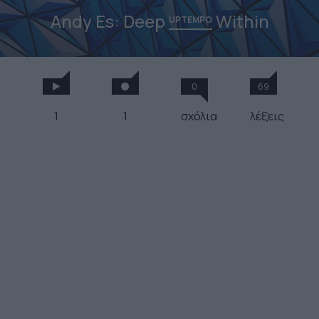
Andy Es: Deep
Within
UPTEMPO
0
69
1
1
σχόλια
λέξεις