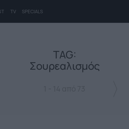
ST
TV
SPECIALS
TAG:
Σουρεαλισμός
1 - 14 από 73