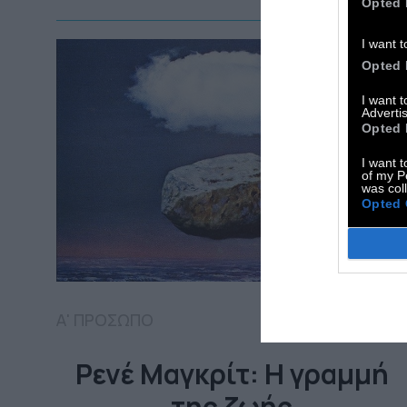
Opted 
I want t
Opted 
I want 
Advertis
Opted 
I want t
of my P
was col
Opted 
Α' ΠΡΟΣΩΠΟ
Ρενέ Μαγκρίτ: Η γραμμή
της ζωής