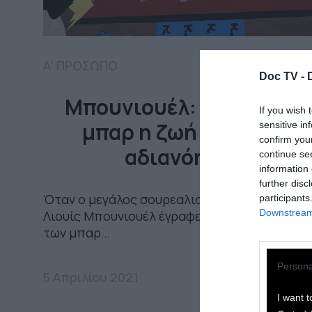
Α' ΠΡΟΣΩΠΟ
Doc TV -
Μπουνιουέλ: Χωρίς τα
If you wish 
μπαρ η ζωή θα ’ταν
sensitive in
confirm you
αδιανόητη
continue se
information 
further disc
Όταν ο μεγάλος σουρεαλιστής σκηνοθέτης
participants
Downstream 
Λιουίς Μπουνιουέλ έγραφε για την σημασία
των μπαρ…
Persona
5 Απριλίου 2021
I want t