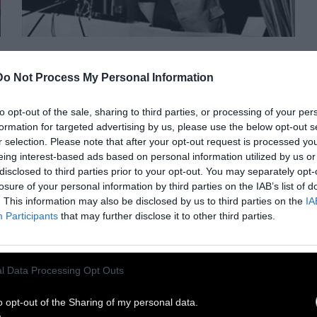
VIDEO
Do Not Process My Personal Information
ΦΩΤΟ + VIDEO: Χάπι
to opt-out of the sale, sharing to third parties, or processing of your per
Πασόκ
formation for targeted advertising by us, please use the below opt-out s
r selection. Please note that after your opt-out request is processed y
eing interest-based ads based on personal information utilized by us or
disclosed to third parties prior to your opt-out. You may separately opt-
Τα «γενέθλια» του Πασόκ. Ο Ανδρέας μιλάει
losure of your personal information by third parties on the IAB’s list of
προεκλογικά το '81. Βίντεο, πόστερ και
. This information may also be disclosed by us to third parties on the
IA
συνθήματα από το πασοκικό παρελθόν
Participants
that may further disclose it to other third parties.
3 Σεπτεμβρίου 2020
l Data Processing Opt Outs
o opt-out of the Sharing of my personal data.