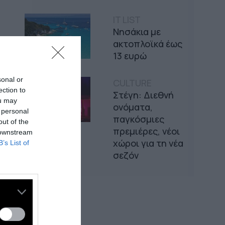
IT LIST
Νησάκια με
ακτοπλοϊκά έως
13 ευρώ
sonal or
CULTURE
ection to
Στέγη: Διεθνή
ou may
ονόματα,
 personal
παγκόσμιες
out of the
πρεμιέρες, νέοι
 downstream
χώροι για τη νέα
B’s List of
σεζόν