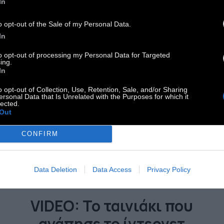
In
o opt-out of the Sale of my Personal Data.
In
to opt-out of processing my Personal Data for Targeted
ing.
In
o opt-out of Collection, Use, Retention, Sale, and/or Sharing
ersonal Data that Is Unrelated with the Purposes for which it
lected.
Out
CONFIRM
Data Deletion
Data Access
Privacy Policy
VIDEO
VIDEO: Το ταινιάκι που
αγάπησε το ίντερνετ