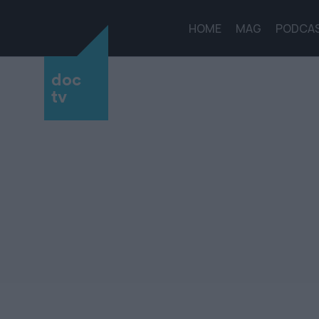
HOME
MAG
PODCA
doc
tv