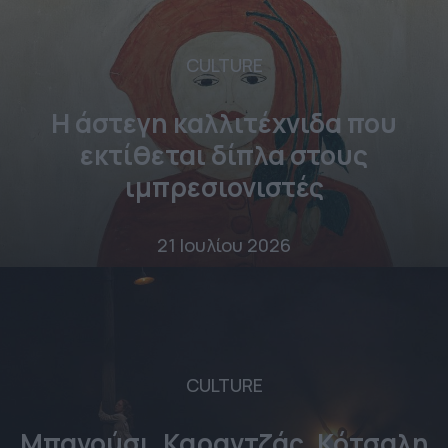
CULTURE
Η άστεγη καλλιτέχνιδα που
εκτίθεται δίπλα στους
ιμπρεσιονιστές
21 Ιουλίου 2026
CULTURE
Μπανούσι, Καραντζάς, Κότσαλη