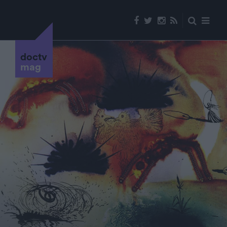
doctv
mag