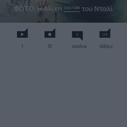
ΦΩΤΟ: H Αλίκη
του Νταλί
CULTURE
0
128
1
10
σχόλια
λέξεις