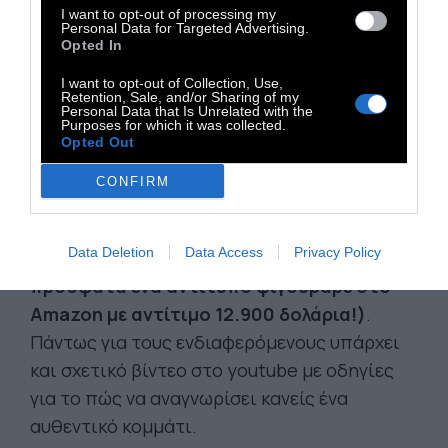
I want to opt-out of processing my
Personal Data for Targeted Advertising.
Opted In
I want to opt-out of Collection, Use,
Retention, Sale, and/or Sharing of my
Personal Data that Is Unrelated with the
Purposes for which it was collected.
Opted Out
Φυσικά δεν είναι το πιο εύκολο πράγμα στον
CONFIRM
κόσμο να κάνει κανείς δικό του ένα αντίτυπο,
και μάλλον το ποσό που θα πρέπει να
Data Deletion
Data Access
Privacy Policy
πληρώσει θα είναι πενταψήφιο
(μέχρι
πρόσφατα ένα αντίτυπο φιγούραρε στο
Amazon με αντίτιμο 12.900 δολάρια!)
.
Πάντως για τους ενδιαφερόμενους υπάρχει
και σχετικό βίντεο στο youtube με οδηγίες
για το πώς να αναγνωρίσει κανείς ένα
αυθεντικό κομμάτι.