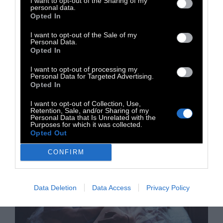
I want to opt-out of the Sharing of my
personal data.
Σύμπαν είναι Ένα» -Μάνος Δανέζης,
Opted In
Επίκουρος καθηγητής Αστροφυσικής, στο
Πανεπιστήμιο Αθηνών
I want to opt-out of the Sale of my
Personal Data.
Opted In
14 Μαΐου 2021
I want to opt-out of processing my
Personal Data for Targeted Advertising.
Opted In
I want to opt-out of Collection, Use,
Retention, Sale, and/or Sharing of my
Personal Data that Is Unrelated with the
Purposes for which it was collected.
Opted Out
CONFIRM
Data Deletion
Data Access
Privacy Policy