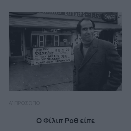
Α' ΠΡΟΣΩΠΟ
Ο Φίλιπ Ροθ είπε