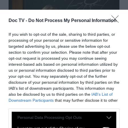
Doc TV -
Do Not Process My Personal Information
If you wish to opt-out of the sale, sharing to third parties, or
processing of your personal or sensitive information for
targeted advertising by us, please use the below opt-out
section to confirm your selection. Please note that after your
opt-out request is processed you may continue seeing
interest-based ads based on personal information utilized by
us or personal information disclosed to third parties prior to
Α' ΠΡΟΣΩΠΟ
your opt-out. You may separately opt-out of the further
disclosure of your personal information by third parties on the
Δανέζης: «Ζούμε σ’ ένα
IAB’s list of downstream participants. This information may
also be disclosed by us to third parties on the
IAB’s List of
matrix. H ανατροπή είναι
Downstream Participants
that may further disclose it to other
third parties.
ζήτημα χρόνου»
Personal Data Processing Opt Outs
«Η αλήθεια είναι ότι τα πάντα μέσα στο