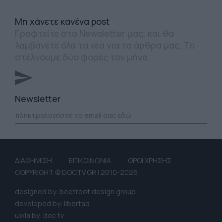
Mη χάνετε κανένα post
Γραφτείτε στο Newsletter μας, και θα
λαμβάνετε όλα τα νέα για τα άρθρα μας. Το
στέλνουμε δύο φορές τον μήνα.
Newsletter
ΔΙΑΦΗΜΙΣΗ
ΕΠΙΚΟΙΝΩΝΙΑ
ΟΡΟΙ ΧΡΗΣΗΣ
COPYRIGHT © DOCTV.GR | 2010-2026
designed by: beetroot design group
developed by: libertad
ux/ia by: doc tv