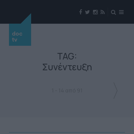
doc
tv
TAG:
Συνέντευξη
1 - 14 από 91