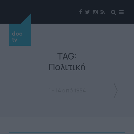
doc
tv
TAG:
Πολιτική
1 - 14 από 1954