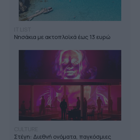
IT LIST
Νησάκια με ακτοπλοϊκά έως 13 ευρώ
CULTURE
Στέγη: Διεθνή ονόματα, παγκόσμιες