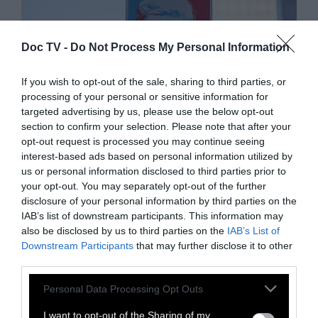
Doc TV -
Do Not Process My Personal Information
If you wish to opt-out of the sale, sharing to third parties, or
processing of your personal or sensitive information for
targeted advertising by us, please use the below opt-out
section to confirm your selection. Please note that after your
opt-out request is processed you may continue seeing
interest-based ads based on personal information utilized by
ΠΡΟΠΑΓΑΝΔΑ
us or personal information disclosed to third parties prior to
your opt-out. You may separately opt-out of the further
disclosure of your personal information by third parties on the
Κρούγκμαν: Χρήμα και
IAB’s list of downstream participants. This information may
also be disclosed by us to third parties on the
IAB’s List of
ματσισμός υπονομεύουν την
Downstream Participants
that may further disclose it to other
Αμερική
third parties.
Personal Data Processing Opt Outs
Τα εύθραυστα «εγώ» του MAGA απορρίπτουν
I want to opt-out of the Sharing of my