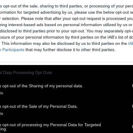
to opt-out of the sale, sharing to third parties, or processing of your per
formation for targeted advertising by us, please use the below opt-out s
r selection. Please note that after your opt-out request is processed y
eing interest-based ads based on personal information utilized by us or
210
disclosed to third parties prior to your opt-out. You may separately opt-
losure of your personal information by third parties on the IAB’s list of
Σανταρόζα Beat
. This information may also be disclosed by us to third parties on the
IA
Participants
that may further disclose it to other third parties.
Weekend, ένα μουσικό
διήμερο με ελεύθερη
l Data Processing Opt Outs
είσοδο
o opt-out of the Sharing of my personal data.
In
Στο πλαίσιο του Athens City Festival του
δήμου Αθηναίων που γιορτάζει με 250
o opt-out of the Sale of my Personal Data.
δωρεάν αξιόλογες εκδηλώσεις τον Μάιο σε
In
όλη την πόλη, η Πλατεία Δικαιοσύνης
φιλοξενεί ένα εκλεκτικό μυυσικό διήμερο
to opt-out of processing my Personal Data for Targeted
ing.