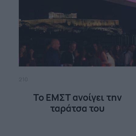
210
Το EMΣT ανοίγει την
ταράτσα του