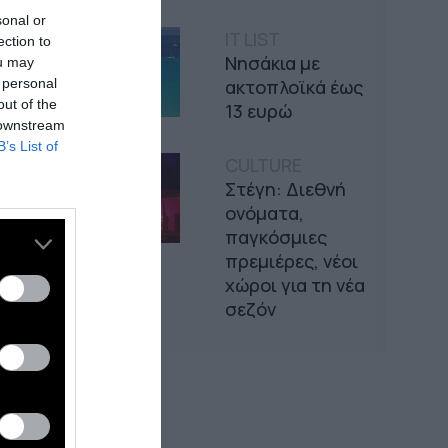
sonal or
IT LIST
ection to
Νησάκια με
ou may
 personal
ακτοπλοϊκά έως
out of the
13 ευρώ
 downstream
B’s List of
CULTURE
Στέγη: Διεθνή
ονόματα,
παγκόσμιες
πρεμιέρες, νέοι
χώροι για τη νέα
σεζόν