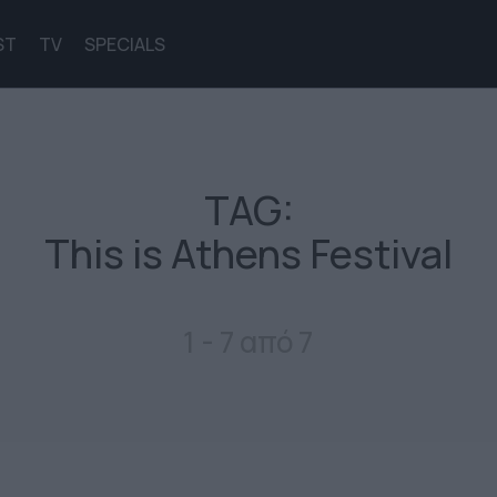
ST
TV
SPECIALS
TAG:
This is Athens Festival
1 - 7 από 7