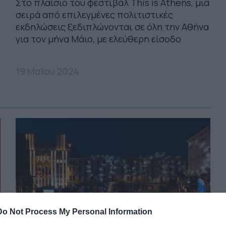
Στο πλαίσιο του φεστιβάλ This is Athens, μια
σειρά από επιλεγμένες πολιτιστικές
εκδηλώσεις ξεδιπλώνονται σε όλη την Αθήνα
για τον μήνα Μάιο, με ελεύθερη είσοδο
19 Μαΐου 2024
Do Not Process My Personal Information