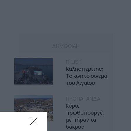
ΔΗΜΟΦΙΛΗ
IT LIST
Καλησπερίτης:
Το κινητό σινεμά
του Αιγαίου
ΠΡΟΠΑΓΑΝΔΑ
Κύριε
πρωθυπουργέ,
με πήραν τα
δάκρυα