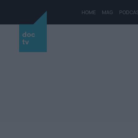
HOME
MAG
PODCA
doc
tv