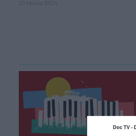
30 Μαΐου 2024
Doc TV -