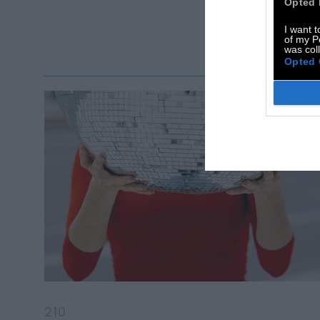
Opted 
I want t
of my P
was col
Opted 
210