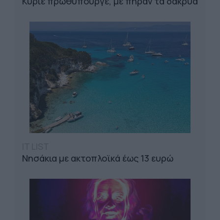
Κύριε πρωθυπουργέ, με πήραν τα δάκρυα
IT LIST
Νησάκια με ακτοπλοϊκά έως 13 ευρώ