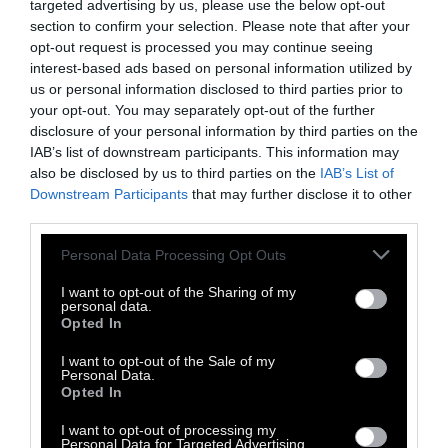
«Μήπως θες να τις τρως;»:
targeted advertising by us, please use the below opt-out
section to confirm your selection. Please note that after your
Επώνυμη καταγγελία για το
opt-out request is processed you may continue seeing
interest-based ads based on personal information utilized by
Αρσάκειο
us or personal information disclosed to third parties prior to
your opt-out. You may separately opt-out of the further
disclosure of your personal information by third parties on the
«Κύριε Μπαμπινιώτη, αντίθετα με όσα μας
IAB’s list of downstream participants. This information may
μάθατε, η δύναμη βρίσκεται στον
also be disclosed by us to third parties on the
IAB’s List of
συνασπισμό και στην αντεπίθεση των
Downstream Participants
that may further disclose it to other
αδύναμων αυτού του κόσμου». Από τον
third parties.
Θεμιστοκλή Πανταζάκο
Personal Data Processing Opt Outs
I want to opt-out of the Sharing of my
26 Φεβρουαρίου 2021
personal data.
Opted In
I want to opt-out of the Sale of my
Personal Data.
Opted In
I want to opt-out of processing my
Personal Data for Targeted Advertising.