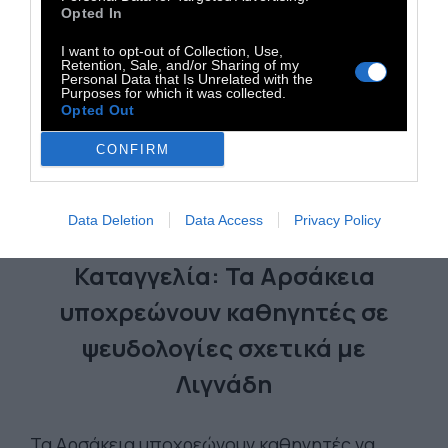
Opted In
I want to opt-out of Collection, Use,
Retention, Sale, and/or Sharing of my
Personal Data that Is Unrelated with the
Purposes for which it was collected.
Opted Out
CONFIRM
ΠΡΟΠΑΓΑΝΔΑ
Data Deletion
Data Access
Privacy Policy
Καταγγελία: Τα Αρσάκεια
υποχρεώνουν καθηγητές σε
ψευδολογίες σχετικά με
Λιγνάδη
Τα Αρσάκεια υποχρεώνουν καθηγητές να