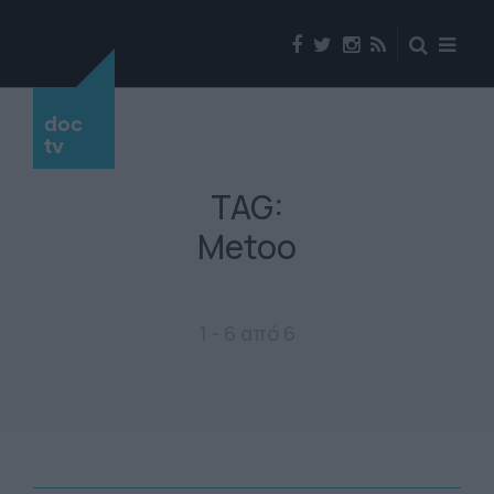
doc
tv
TAG:
Metoo
1 - 6 από 6