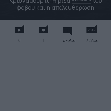
Κρισναμούρτι: Η ρίζα
του
φόβου και η απελευθέρωση
0
2349
0
1
σχόλια
λέξεις