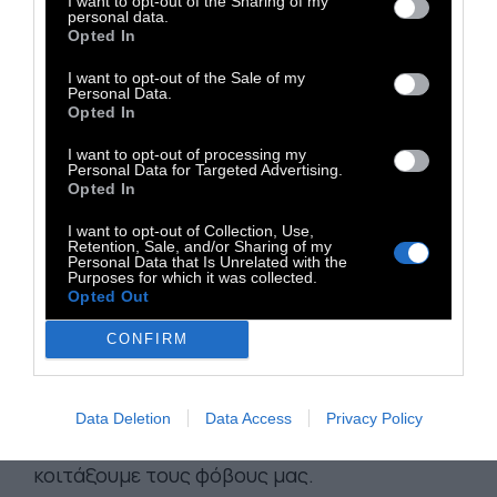
I want to opt-out of the Sharing of my
συνάμα, ο νους αμβλύνεται, και συνεπώς η
personal data.
Opted In
αδράνεια είναι αναπόφευκτη.
I want to opt-out of the Sale of my
Αναρωτιέμαι, λοιπόν: Μα γιατί σκέφτομαι το
Personal Data.
Opted In
μέλλον και το παρελθόν με όρους ηδονής και
πόνου, εφόσον γνωρίζω ότι μια τέτοια σκέψη
I want to opt-out of processing my
Personal Data for Targeted Advertising.
προκαλεί φόβο; Άραγε δεν είναι δυνατόν η
Opted In
σκέψη ψυχολογικά να σταματήσει, αλλιώς ο
I want to opt-out of Collection, Use,
φόβος δεν θα σταματήσει ποτέ;
Retention, Sale, and/or Sharing of my
Personal Data that Is Unrelated with the
Purposes for which it was collected.
Μία από τις λειτουργίες της σκέψης είναι να
Opted Out
απασχολείται όλη την ώρα με κάτι. Οι
CONFIRM
περισσότεροι θέλουμε ο νους μας να είναι
συνεχώς απασχολημένος, για να μη βλέπουμε
τον εαυτό μας όπως πραγματικά είναι.
Data Deletion
Data Access
Privacy Policy
Φοβόμαστε να είμαστε κενοί. Φοβόμαστε να
κοιτάξουμε τους φόβους μας.