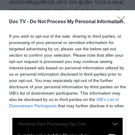
απελευθερωθείτε από τον φόβο· τότε ο νους
μπορεί να χρησιμοποιεί τη σκέψη χωρίς να
δημιουργεί φόβο.
Doc TV -
Do Not Process My Personal Information
Φυσικά, η σκέψη, όπως και η μνήμη, είναι
If you wish to opt-out of the sale, sharing to third parties, or
απαραίτητη στην καθημερινότητα. Είναι το
processing of your personal or sensitive information for
μοναδικό μέσο που έχουμε για να
targeted advertising by us, please use the below opt-out
επικοινωνούμε, να κάνουμε τη δουλειά μας
section to confirm your selection. Please note that after your
opt-out request is processed you may continue seeing
και ούτω καθεξής. Η σκέψη είναι η αντίδραση
interest-based ads based on personal information utilized by
στη μνήμη, μνήμη που έχει σωρευτεί μέσα
us or personal information disclosed to third parties prior to
από την εμπειρία, τη γνώση, την παράδοση,
your opt-out. You may separately opt-out of the further
disclosure of your personal information by third parties on the
τον χρόνο. Και από αυτό το υπόβαθρο της
IAB’s list of downstream participants. This information may
μνήμης αντιδρούμε, κι αυτή η αντίδραση
also be disclosed by us to third parties on the
IAB’s List of
είναι η σκέψη. Έτσι η σκέψη είναι ουσιώδης
Downstream Participants
that may further disclose it to other
third parties.
σε ορισμένα επίπεδα, αλλά όταν η σκέψη
προβάλλεται ψυχολογικά ως μέλλον και
Personal Data Processing Opt Outs
παρελθόν, δημιουργώντας φόβο και ηδονή