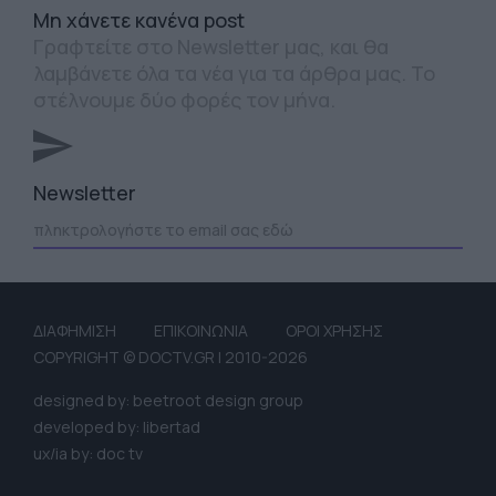
Mη χάνετε κανένα post
Γραφτείτε στο Newsletter μας, και θα
λαμβάνετε όλα τα νέα για τα άρθρα μας. Το
στέλνουμε δύο φορές τον μήνα.
Newsletter
ΔΙΑΦΗΜΙΣΗ
ΕΠΙΚΟΙΝΩΝΙΑ
ΟΡΟΙ ΧΡΗΣΗΣ
COPYRIGHT © DOCTV.GR | 2010-2026
designed by: beetroot design group
developed by: libertad
ux/ia by: doc tv