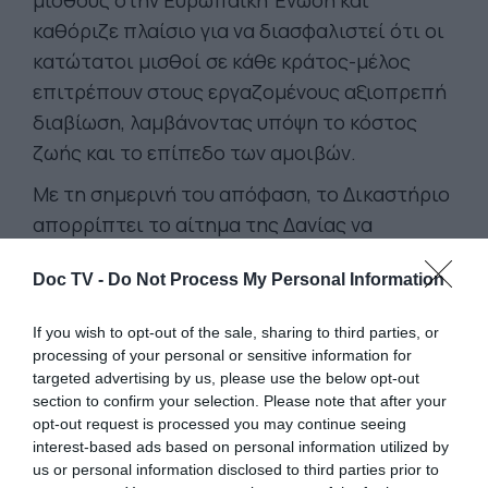
μισθούς στην Ευρωπαϊκή Ένωση και
καθόριζε πλαίσιο για να διασφαλιστεί ότι οι
κατώτατοι μισθοί σε κάθε κράτος-μέλος
επιτρέπουν στους εργαζομένους αξιοπρεπή
διαβίωση, λαμβάνοντας υπόψη το κόστος
ζωής και το επίπεδο των αμοιβών.
Με τη σημερινή του απόφαση, το Δικαστήριο
απορρίπτει το αίτημα της Δανίας να
ακυρώσει την οδηγία στο σύνολό της.
Doc TV -
Do Not Process My Personal Information
Επιπλέον, αναγνωρίζει ότι η οδηγία
εκδόθηκε σε ορθή νομική βάση, σημειώνεται.
If you wish to opt-out of the sale, sharing to third parties, or
Η πρόεδρος της Ευρωπαϊκής Επιτροπής,
processing of your personal or sensitive information for
targeted advertising by us, please use the below opt-out
Ούρσουλα φον ντερ Λάιεν, δήλωσε σχετικά:
section to confirm your selection. Please note that after your
«Ένας επαρκής κατώτατος μισθός είναι
opt-out request is processed you may continue seeing
αναγκαίος για την κοινωνική δικαιοσύνη και
interest-based ads based on personal information utilized by
us or personal information disclosed to third parties prior to
για μια παραγωγική και χωρίς αποκλεισμούς