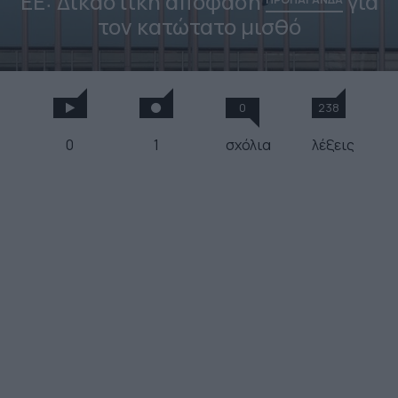
EE: Δικαστική απόφαση
για
τον κατώτατο μισθό
0
238
0
1
σχόλια
λέξεις