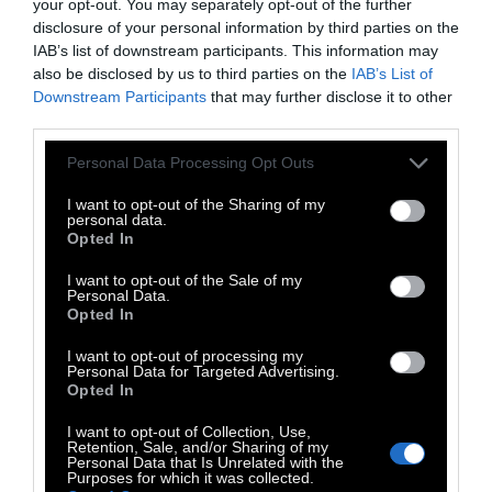
your opt-out. You may separately opt-out of the further
οικονομία. Συμβάλλει στην προστασία της
disclosure of your personal information by third parties on the
αγοραστικής δύναμης των εργαζομένων,
IAB’s list of downstream participants. This information may
also be disclosed by us to third parties on the
IAB’s List of
μειώνει τη μισθολογική τους ανισότητα και
Downstream Participants
that may further disclose it to other
την εργασιακή τους φτώχεια, στηρίζει την
third parties.
εγχώρια ζήτηση και ενισχύει τα κίνητρα για
Personal Data Processing Opt Outs
εργασία. Επίσης, βοηθά να γεφυρωθεί το
μισθολογικό χάσμα μεταξύ των φύλων»
I want to opt-out of the Sharing of my
personal data.
Opted In
«Κάθε εργαζόμενος και εργαζόμενη στην
Ευρώπη θα πρέπει να μπορεί να κερδίζει τα
I want to opt-out of the Sale of my
Personal Data.
προς το ζην. Η σημερινή απόφαση είναι
Opted In
ορόσημο για τους Ευρωπαίους -για την
I want to opt-out of processing my
αξιοπρέπεια, τη δικαιοσύνη και την
Personal Data for Targeted Advertising.
Opted In
οικονομική τους ασφάλεια. Η οδηγία θα
εφαρμοστεί με πλήρη σεβασμό των εθνικών
I want to opt-out of Collection, Use,
Retention, Sale, and/or Sharing of my
παραδόσεων, της αυτονομίας των
Personal Data that Is Unrelated with the
Purposes for which it was collected.