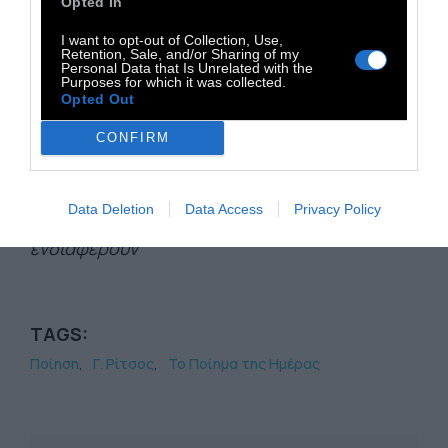
Διαβάστε επίσης:
Opted In
ΣΑΝ ΣΗΜΕΡΑ: 10 ποιήματα του Γιάννη
I want to opt-out of Collection, Use,
Retention, Sale, and/or Sharing of my
Ρίτσου
Personal Data that Is Unrelated with the
Purposes for which it was collected.
Ρίτσος: Να με θυμόσαστε
Opted Out
Ρίτσος: «Ίσως να ’ναι κι έτσι»
CONFIRM
Ακολουθήστε μας στο
Instagram
και στο
Data Deletion
Data Access
Privacy Policy
Facebook
για να βλέπετε τα άρθρα που σας
ενδιαφέρουν
TAGS:
Ποίηση
Γ. Ρίτσος
Το Ποίημα της Ημέρας