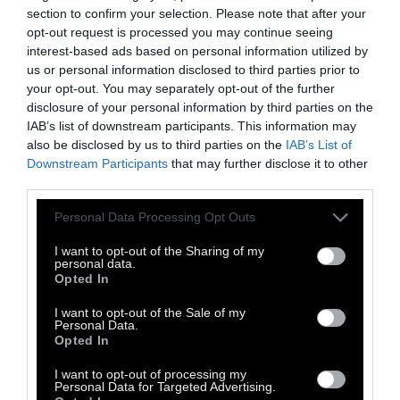
πάνω από εκατό ποιητικές συλλογές και
section to confirm your selection. Please note that after your
opt-out request is processed you may continue seeing
συνθέσεις, εννέα μυθιστορήματα, τέσσερα
interest-based ads based on personal information utilized by
θεατρικά έργα, μελέτες, μεταφράσεις,
us or personal information disclosed to third parties prior to
χρονογραφήματα. Το 1968 προτάθηκε για το
your opt-out. You may separately opt-out of the further
disclosure of your personal information by third parties on the
βραβείο Νομπέλ, το οποίο δεν πήρε, διότι
IAB’s list of downstream participants. This information may
θεωρήθηκε στρατευμένος ποιητής (δηλαδή
also be disclosed by us to third parties on the
IAB’s List of
ήταν μέλος του ΚΚΕ). Το 1975 αναγορεύτηκε
Downstream Participants
that may further disclose it to other
third parties.
επίτιμος διδάκτορας του Πανεπιστημίoυ
Θεσσαλονίκης και το 1977 τιμήθηκε με το
Personal Data Processing Opt Outs
Βραβείο Ειρήνης Λένιν. Άλλα σημαντικά
I want to opt-out of the Sharing of my
βραβεία που απέσπασε είναι το Μέγα Διεθνές
personal data.
Opted In
Βραβείο Ποίησης (Βέλγιο, 1972) και το Πρώτο
Κρατικό Βραβείο Ποίησης για το έργο του, Η
I want to opt-out of the Sale of my
Personal Data.
Σονάτα του Σεληνόφωτος (1956).
Opted In
I want to opt-out of processing my
Personal Data for Targeted Advertising.