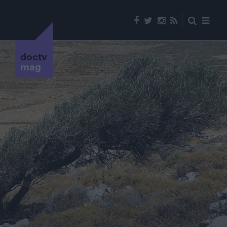
doctv
mag