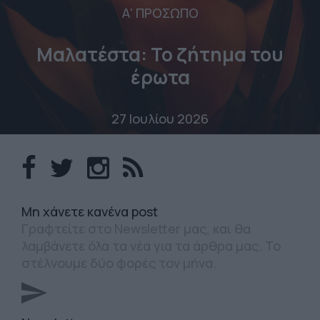
Α' ΠΡΟΣΩΠΟ
Μαλατέστα: Το ζήτημα του
έρωτα
27 Ιουλίου 2026
Mη χάνετε κανένα post
Γραφτείτε στο Newsletter μας, και θα
λαμβάνετε όλα τα νέα για τα άρθρα μας. Το
στέλνουμε δύο φορές τον μήνα.