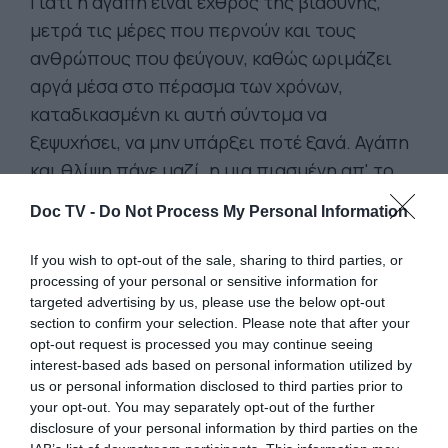
Γιατί η αγάπη είναι εχθρός της βιασύνης,
μετρά τις μέρες που περνούν και τους
ανθρώπους που φεύγουν, καθώς ωριμάζει
αργά μέσα στο πέρασμα των χρόνων,
καταδικασμένη κι αυτή σύντομα να
ξεψυχήσει, να μην υπάρξει ποτέ ξανά. Αγάπη
και θλίψη πάνε μαζί, η μια πιασμένη απ' το
χέρι της άλλης, σ' ένα κόσμο που όλα
Doc TV -
Do Not Process My Personal Information
αλλάζουν γρήγορα, πιο γρήγορα κι από τα
είδωλα των σύννεφων που περνούν πάνω
If you wish to opt-out of the sale, sharing to third parties, or
στον καθρέπτη της θάλασσας".
processing of your personal or sensitive information for
targeted advertising by us, please use the below opt-out
section to confirm your selection. Please note that after your
opt-out request is processed you may continue seeing
Τζόζεφ Κόνραντ: Ο καθρέφτης της θάλασσας,
interest-based ads based on personal information utilized by
μτφ΅Δημήτρης-Χρυσός Τομαράς, Εκδόσεις
us or personal information disclosed to third parties prior to
your opt-out. You may separately opt-out of the further
Ίνδικτος.
Ο Joseph Conrad (κατά κόσμον
disclosure of your personal information by third parties on the
Josef Teodor Konrad Nalecz Korzeniowski)