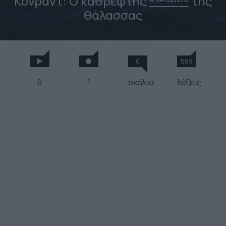
Κόνραντ: Ο καθρέφτης
της
θάλασσας
0
569
0
1
σχόλια
λέξεις