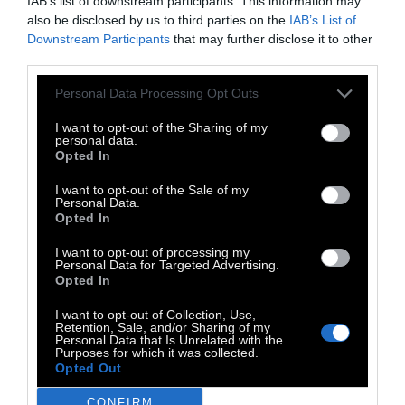
IAB’s list of downstream participants. This information may
γεννήθηκε το 1857 στην Ουκρανία η οποία
also be disclosed by us to third parties on the
IAB’s List of
Downstream Participants
that may further disclose it to other
βρισκόταν τότε υπό ρωσική κυριαρχία. Οι
third parties.
γονείς του, ένθερμοι Πολωνοί πατριώτες,
αγωνιστές κι εξόριστοι λόγω
Personal Data Processing Opt Outs
αντικαθεστωτικής δράσης, πέθαναν όταν ο
I want to opt-out of the Sharing of my
personal data.
Conrad ήταν ακόμα μικρός. Για τα επόμενα
Opted In
εικοσιπέντε χρόνια, την κηδεμονία του
I want to opt-out of the Sale of my
ανέλαβε ανεπίσημα ο θείος του και αδερφός
Personal Data.
Opted In
της μητέρας του Tadeusz Bobrowski, ο
οποίος στα 1874 έδωσε τη συγκατάθεσή του
I want to opt-out of processing my
Personal Data for Targeted Advertising.
προκειμένου να γίνει ο ανιψιός του ναυτικός.
Opted In
Ο Conrad ξεκίνησε τη ναυτική του
I want to opt-out of Collection, Use,
σταδιοδρομία από τη Μασσαλία, όπου πρώτα
Retention, Sale, and/or Sharing of my
Personal Data that Is Unrelated with the
υπηρέτησε σε γαλλικά εμπορικά πλοία και
Purposes for which it was collected.
Opted Out
κατόπιν σ' ένα αγγλικό, ως δόκιμος. Στα 1886,
απέκτησε την αγγλική υπηκοότητα και το
CONFIRM