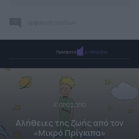
0
εμφάνιση σχολίων
Πρόσφατα
Α' ΠΡΟΣΩΠΟ
Α' ΠΡΟΣΩΠΟ
Αλήθειες της ζωής από τον
«Μικρό Πρίγκιπα»