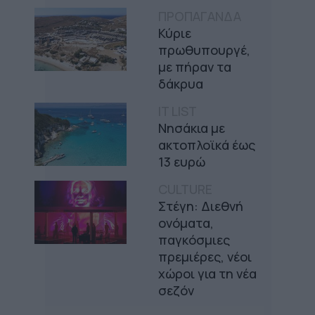
ΠΡΟΠΑΓΑΝΔΑ
Κύριε
πρωθυπουργέ,
με πήραν τα
δάκρυα
IT LIST
Νησάκια με
ακτοπλοϊκά έως
13 ευρώ
CULTURE
Στέγη: Διεθνή
ονόματα,
παγκόσμιες
πρεμιέρες, νέοι
χώροι για τη νέα
σεζόν