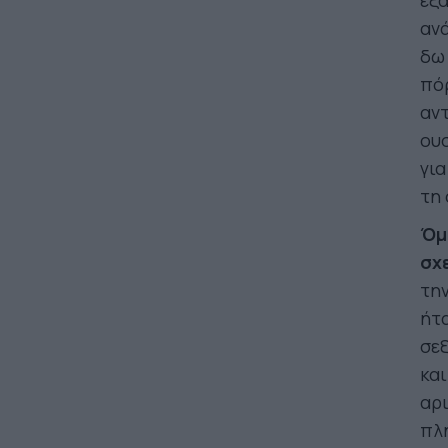
εξα
αν
δω 
πόρ
αντ
ουσ
για
τη 
Όμ
σχ
την
ήτα
σε
και
αρι
πλ