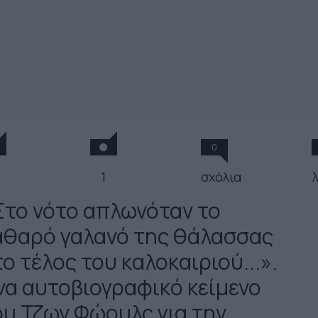
0
1
σχόλια
Στο νότο απλωνόταν το
αθαρό γαλανό της θάλασσας
ο τέλος του καλοκαιριού...».
να αυτοβιογραφικό κείμενο
ου Τζων Φώουλς για την