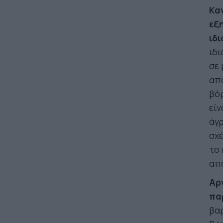
Καν
εξ
ιδι
ιδι
σε 
απο
βόρ
είν
άγρ
σχ
το 
απ
Αρ
πα
βαρ