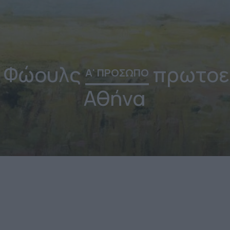
ο Φώουλς
πρωτοεί
Α' ΠΡΟΣΩΠΟ
Αθήνα