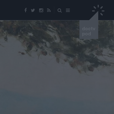
doctv
pod