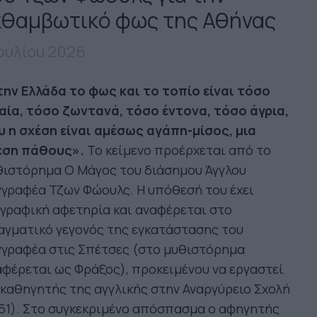
κθαμβωτικό φως της Αθήνας
Ιουλίου 2026
την Ελλάδα το φως και το τοπίο είναι τόσο
αία, τόσο ζωντανά, τόσο έντονα, τόσο άγρια,
υ η σχέση είναι αμέσως αγάπη-μίσος, μια
έση πάθους».
Το κείμενο προέρχεται από το
θιστόρημα O Μάγος του διάσημου Άγγλου
γραφέα Τζων Φώουλς. Η υπόθεσή του έχει
γραφική αφετηρία και αναφέρεται στο
αγματικό γεγονός της εγκατάστασης του
γγραφέα στις Σπέτσες (στο μυθιστόρημα
φέρεται ως Φράξος), προκειμένου να εργαστεί
καθηγητής της αγγλικής στην Αναργύρειο Σχολή
51). Στο συγκεκριμένο απόσπασμα ο αφηγητής