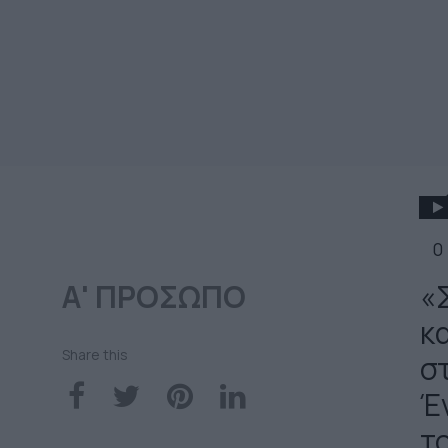
0
Α' ΠΡΟΣΩΠΟ
«
κ
Share this
στ
Έ
τ