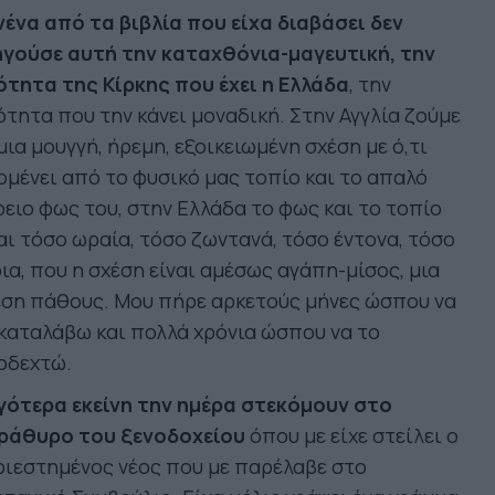
ένα από τα βιβλία που είχα διαβάσει δεν
ηγούσε αυτή την καταχθόνια-μαγευτική, την
ότητα της Κίρκης που έχει η Ελλάδα
, την
ότητα που την κάνει μοναδική. Στην Αγγλία ζούμε
μια μουγγή, ήρεμη, εξοικειωμένη σχέση με ό,τι
μένει από το φυσικό μας τοπίο και το απαλό
ειο φως του, στην Ελλάδα το φως και το τοπίο
αι τόσο ωραία, τόσο ζωντανά, τόσο έντονα, τόσο
ια, που η σχέση είναι αμέσως αγάπη-μίσος, μια
έση πάθους. Μου πήρε αρκετούς μήνες ώσπου να
καταλάβω και πολλά χρόνια ώσπου να το
οδεχτώ.
γότερα εκείνη την ημέρα στεκόμουν στο
ράθυρο του ξενοδοχείου
όπου με είχε στείλει ο
ιεστημένος νέος που με παρέλαβε στο