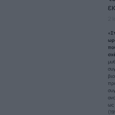
ε
2 
«Σ
ωρ
πο
σχ
μυ
συγ
βιο
πρ
συ
ανα
ως 
(19