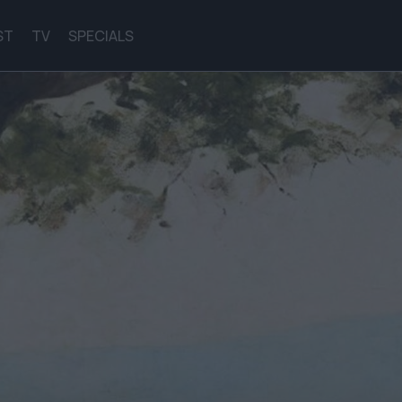
ST
TV
SPECIALS