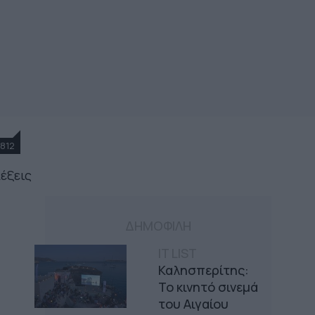
812
λέξεις
ΔΗΜΟΦΙΛΗ
IT LIST
Καλησπερίτης:
Το κινητό σινεμά
του Αιγαίου