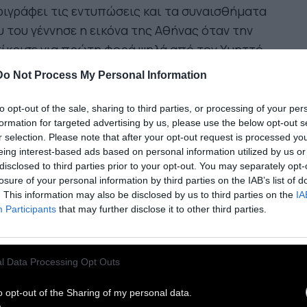
ιγράφει τις εντυπώσεις και τα συναισθήματα
 του γέννησε η εικόνα της Αθήνας όταν την
ίκρισε για πρώτη φορά ψηλά από τον Yμηττό.
έσσερις μέρες αργότερα στεκόμουν στον
Do Not Process My Personal Information
ηττό κοιτώντας κάτω το τεράστιο σύμπλεγμα
to opt-out of the sale, sharing to third parties, or processing of your per
ήνας και Πειραιά
, πόλεις και προάστια, σπίτια
formation for targeted advertising by us, please use the below opt-out s
αμένα σαν εκατομμύρια ζάρια πάνω στην αττική
r selection. Please note that after your opt-out request is processed y
ιάδα. Στο νότο απλωνόταν το καθαρό γαλανό
eing interest-based ads based on personal information utilized by us or
disclosed to third parties prior to your opt-out. You may separately opt-
 θάλασσας στο τέλος του καλοκαιριού, χλωμά
losure of your personal information by third parties on the IAB’s list of
ιά στο χρώμα της ελαφρόπετρας, και πέρα από
. This information may also be disclosed by us to third parties on the
IA
ά, τα γαλήνια βουνά της Πελοποννήσου πάνω
Participants
that may further disclose it to other third parties.
 τον ορίζοντα σε μια υπέροχη ακινητοποιημένη
έχεια γης και νερού.
l Data Processing Opt Outs
λήνια, υπέροχη, μεγαλειώδης, δοκίμασα
ίθετα λιγότερο χρησιμοποιημένα, όμως
o opt-out of the Sharing of my personal data.