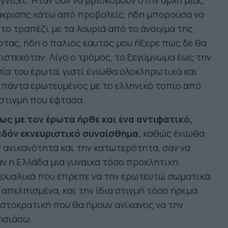
γνίζει. Ήταν σαν να βρισκόμουν στην αρχή μιας
άκρισης κάτω από προβολείς, ήδη μπορούσα να
το τραπέζι με τα λουριά από το άνοιγμα της
τας, ήδη ο παλιός εαυτός μου ήξερε πως δε θα
ιστεκόταν. Λίγο ο τρόμος, το ξεγύμνωμα έως την
ία του έρωτα, γιατί ένιωθα ολοκληρωτικά και
 πάντα ερωτευμένος με το ελληνικό τοπίο από
στιγμή που έφτασα.
ως με τον έρωτα ήρθε και ένα αντιφατικό,
εδόν εκνευριστικό συναίσθημα,
καθώς ένιωθα
 ανικανότητα και την κατωτερότητα, σαν να
ν η Ελλάδα μια γυναίκα τόσο προκλητική
ξουαλικά που έπρεπε να την ερωτευτώ σωματικά
 απελπισμένα, και την ίδια στιγμή τόσο ήρεμα
στοκρατική που θα ήμουν ανίκανος να την
ησιάσω.