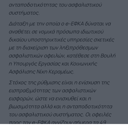
ανταποδοτικότητας του ασφαλιστικού
συστήματος.
Διάταξη με την οποία ο e-ΕΦΚΑ δύναται να
αναθέτει σε νομικά πρόσωπα ιδιωτικού
δικαίου υποστηρικτικές υπηρεσίες σχετικές
με τη διαχείριση των ληξιπρόθεσμων
ασφαλιστικών οφειλών, κατέθεσε στη Βουλή
η Υπουργός Εργασίας και Κοινωνικής
Ασφάλισης Νίκη Κεραμέως.
Στόχος της ρύθμισης είναι η ενίσχυση της
εισπραξιμότητας των ασφαλιστικών
εισφορών, ώστε να ενισχυθεί και η
βιωσιμότητα αλλά και η ανταποδοτικότητα
του ασφαλιστικού συστήματος. Οι οφειλές
προς τον e-ΕΦΚΑ αγγίζουν σήμερα τα 49