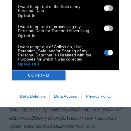
Ασφαλιστικών Οφειλών (ΚΕΑΟ).
I want to opt-out of the Sale of my
Η Υπουργός Εργασίας και Κοινωνικής
Personal Data.
Opted In
Ασφάλισης Νίκη Κεραμέως δήλωσε: «Η
διάταξη που καταθέσαμε στη Βουλή συνιστά
I want to opt-out of processing my
Personal Data for Targeted Advertising.
μια σημαντική τομή δικαιοσύνης και ισότητας
Opted In
για τους ασφαλισμένους. Αναβαθμίζουμε τις
I want to opt-out of Collection, Use,
Retention, Sale, and/or Sharing of my
διαδικασίες και τη λειτουργία του Κέντρου
Personal Data that Is Unrelated with the
Purposes for which it was collected.
Είσπραξης Ασφαλιστικών Οφειλών,
Opted Out
αξιοποιώντας εμπειρία, τεχνογνωσία αλλά και
σύγχρονα τεχνολογικά εργαλεία από τον
CONFIRM
ιδιωτικό τομέα, προκειμένου να ενισχύσουμε
τη βιωσιμότητα του ασφαλιστικού μας
Data Deletion
Data Access
Privacy Policy
συστήματος, αλλά και την ανταποδοτικότητα
του, αφού τα πρόσθετα έσοδα θα μπορούν να
αξιοποιηθούν για τη βελτίωση των παροχών
προς τους ασφαλισμένους και τους