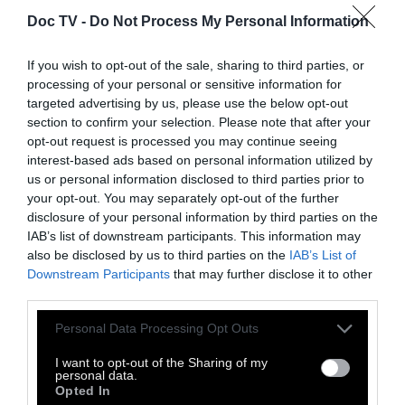
δισεκατομμύρια ευρώ, με τα 32
Doc TV -
Do Not Process My Personal Information
δισεκατομμύρια ευρώ να είναι κύριες, ενώ τα
υπόλοιπα προσαυξήσεις.
If you wish to opt-out of the sale, sharing to third parties, or
processing of your personal or sensitive information for
Σύμφωνα με τη διάταξη, οι υποστηρικτικές
targeted advertising by us, please use the below opt-out
υπηρεσίες προς το Κέντρο Είσπραξης
section to confirm your selection. Please note that after your
Ασφαλιστικών Οφειλών (ΚΕΑΟ) θα
opt-out request is processed you may continue seeing
interest-based ads based on personal information utilized by
ανατίθενται σε νομικά πρόσωπα ιδιωτικού
us or personal information disclosed to third parties prior to
δικαίου με διεθνή διαγωνισμό, ενώ στις
your opt-out. You may separately opt-out of the further
συμβάσεις θα προβλέπονται ειδικοί όροι για
disclosure of your personal information by third parties on the
IAB’s list of downstream participants. This information may
την προστασία των προσωπικών δεδομένων
also be disclosed by us to third parties on the
IAB’s List of
και τον τρόπο επικοινωνίας με τους
Downstream Participants
that may further disclose it to other
οφειλέτες.
third parties.
Επισημαίνεται ότι η είσπραξη των οφειλών θα
Personal Data Processing Opt Outs
συνεχίσει να πραγματοποιείται αποκλειστικά
I want to opt-out of the Sharing of my
personal data.
και μόνο από το Κέντρο Είσπραξης
Opted In