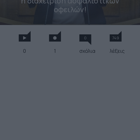
η διαχείριση ασφαλιστικών
οφειλών!
0
749
0
1
σχόλια
λέξεις