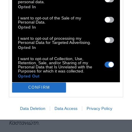
personal data.
άλλους, ξεχνούσαν να είναι μετριόφρονες,
Opted In
αυτό είναι όλο και σκέφτονταν ότι όλα είναι
I want to opt-out of the Sale of my
ακόμη δυνατά για αυτούς -πράγμα που
Personal Data.
Opted In
σήμαινε ότι οι δυστυχίες είναι αδύναμες.
Συνέχιζαν να κάνουν επιχειρήσεις, να
I want to opt-out of processing my
Personal Data for Targeted Advertising.
ετοιμάζουν ταξίδια, και να έχουν γνώμες.
Opted In
Πώς θα μπορούσαν να σκεφτούν την
I want to opt-out of Collection, Use,
πανούκλα, που καταργεί το μέλλον, τις
Retention, Sale, and/or Sharing of my
Personal Data that Is Unrelated with the
μετακινήσεις, τις συζητήσεις;
Θεωρούσαν
Purposes for which it was collected.
Opted Out
τους εαυτούς τους ελεύθερους και
κανένας δε θα είναι ποτέ ελεύθερος, όσο
CONFIRM
υπάρχουν δυστυχίες».
Data Deletion
Data Access
Privacy Policy
Η πανούκλα του Αλμπέρ Καμύ, εκδ.
Καστανιώτη.