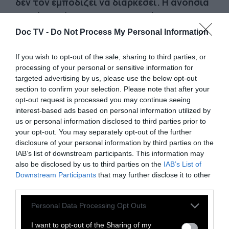
δεν τον εμποδίζει να διαρκέσει. Η ανοησία
επιμένει πάντα και θα μπορούσε κανείς να
το διακρίνει αν δε σκεφτόταν μόνο τον
Doc TV -
Do Not Process My Personal Information
εαυτό του.
Απ’ αυτήν την άποψη οι
If you wish to opt-out of the sale, sharing to third parties, or
συμπολίτες μας ήταν σαν όλο τον κόσμο,
processing of your personal or sensitive information for
σκέφτονταν τους εαυτούς τους και για να το
targeted advertising by us, please use the below opt-out
πούμε κι αλλιώς ήταν ανθρωπιστές: δεν
section to confirm your selection. Please note that after your
opt-out request is processed you may continue seeing
πίστευαν στις δυστυχίες. Η δυστυχία δεν
interest-based ads based on personal information utilized by
είναι στα μέτρα του ανθρώπου, επομένως
us or personal information disclosed to third parties prior to
λέμε ότι η δυστυχία δεν είναι πραγματική,
your opt-out. You may separately opt-out of the further
disclosure of your personal information by third parties on the
είναι ένα κακό όνειρο που θα περάσει. Αλλά
IAB’s list of downstream participants. This information may
δεν περνάει πάντα και από κακό όνειρο σε
also be disclosed by us to third parties on the
IAB’s List of
κακό όνειρο, είναι οι άνθρωποι που περνάνε
Downstream Participants
that may further disclose it to other
third parties.
και πρώτα πρώτα οι ανθρωπιστές, γιατί δεν
πήραν τις προφυλάξεις τους.
Personal Data Processing Opt Outs
Οι συμπολίτες μας δεν ήταν πιο ένοχοι από
I want to opt-out of the Sharing of my